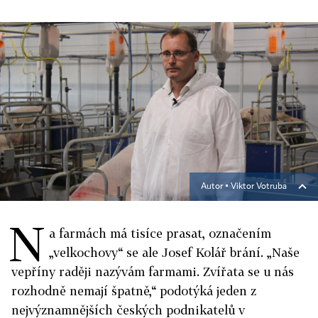
Autor ▪
Viktor Votruba
N
a farmách má tisíce prasat, označením
„velkochovy“ se ale Josef Kolář brání. „Naše
vepříny raději nazývám farmami. Zvířata se u nás
rozhodně nemají špatně,“ podotýká jeden z
nejvýznamnějších českých podnikatelů v