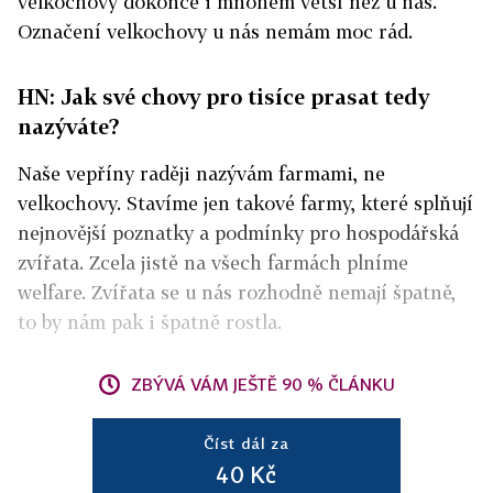
velkochovy dokonce i mnohem větší než u nás.
Označení velkochovy u nás nemám moc rád.
HN: Jak své chovy pro tisíce prasat tedy
nazýváte?
Naše vepříny raději nazývám farmami, ne
velkochovy. Stavíme jen takové farmy, které splňují
nejnovější poznatky a podmínky pro hospodářská
zvířata. Zcela jistě na všech farmách plníme
welfare. Zvířata se u nás rozhodně nemají špatně,
to by nám pak i špatně rostla.
ZBÝVÁ VÁM JEŠTĚ 90 % ČLÁNKU
Číst dál za
40 Kč