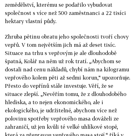
zemědělství, kterému se podařilo vybudovat
společnost s více než 500 zaměstnanci a 22 tisíci
hektary vlastní půdy.
Zhruba pětinu obratu jeho společnosti tvoří chovy
vepřů. V tom největším jich má až deset tisíc.
Situace na trhu s vepřovým je ale dlouhodobě
špatná, Kolář na něm už rok tratí. „Abychom se
dostali nad cenu nákladů, chybí nám na kilogramu
vepřového kolem pěti až sedmi korun,“ upozorňuje.
Přesto do vepřínů stále investuje. Věří, že se
situace zlepší. „Nevěřím tomu, že z dlouhodobého
hlediska, a to nejen ekonomického, ale i
ekologického, je udržitelné, abychom více než
polovinu spotřeby vepřového masa dováželi ze
zahraničí, už jen kvůli té velké uhlíkové stopě,
která za přepravou vepřového masa stojí,“ říká v