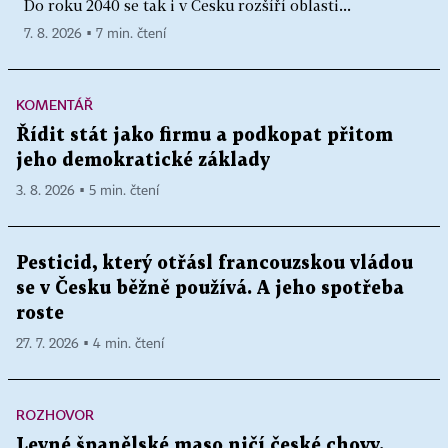
Do roku 2040 se tak i v Česku rozšíří oblasti...
7. 8. 2026 ▪ 7 min. čtení
KOMENTÁŘ
Řídit stát jako firmu a podkopat přitom
jeho demokratické základy
3. 8. 2026 ▪ 5 min. čtení
Pesticid, který otřásl francouzskou vládou
se v Česku běžně používá. A jeho spotřeba
roste
27. 7. 2026 ▪ 4 min. čtení
ROZHOVOR
Levné španělské maso ničí české chovy.