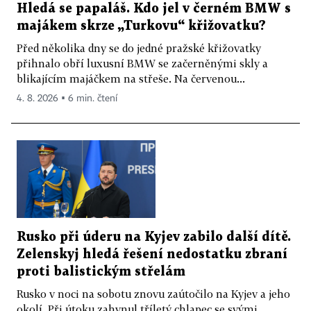
Hledá se papaláš. Kdo jel v černém BMW s
majákem skrze „Turkovu“ křižovatku?
Před několika dny se do jedné pražské křižovatky
přihnalo obří luxusní BMW se začerněnými skly a
blikajícím majáčkem na střeše. Na červenou...
4. 8. 2026 ▪ 6 min. čtení
Rusko při úderu na Kyjev zabilo další dítě.
Zelenskyj hledá řešení nedostatku zbraní
proti balistickým střelám
Rusko v noci na sobotu znovu zaútočilo na Kyjev a jeho
okolí. Při útoku zahynul tříletý chlapec se svými