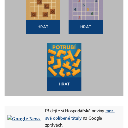
HRÁT
HRÁT
HRÁT
mezi
Přidejte si Hospodářské noviny
své oblíbené tituly
na Google
zprávách.