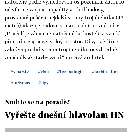
natočeny podle výhledových os pozemku. Zatímco
od silnice zaujme nápaditý vrchol budovy,
prosklené průčelí nejdelší strany trojúhelníku (47
metrů) ukazuje budovu v maximální možné míře.
„Průčelí je záměrně natočené ke kostelu a vznikl
před ním zajímavý volný prostor. Díky své šířce
zakrývá přední strana trojúhelníku nevzhledné
zemědělské stavby za ní,“ dodává architekt.
#vinařství
#víno
#technologie
#architektura
#turismus
#tipy
Nudíte se na poradě?
Vyřešte dnešní hlavolam HN