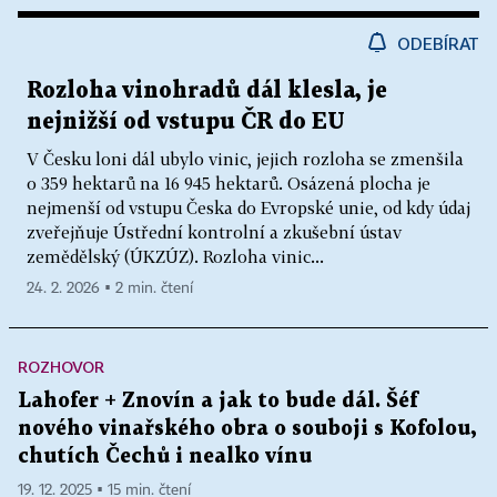
ODEBÍRAT
Rozloha vinohradů dál klesla, je
nejnižší od vstupu ČR do EU
V Česku loni dál ubylo vinic, jejich rozloha se zmenšila
o 359 hektarů na 16 945 hektarů. Osázená plocha je
nejmenší od vstupu Česka do Evropské unie, od kdy údaj
zveřejňuje Ústřední kontrolní a zkušební ústav
zemědělský (ÚKZÚZ). Rozloha vinic...
24. 2. 2026 ▪ 2 min. čtení
ROZHOVOR
Lahofer + Znovín a jak to bude dál. Šéf
nového vinařského obra o souboji s Kofolou,
chutích Čechů i nealko vínu
19. 12. 2025 ▪ 15 min. čtení