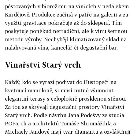
pěstovaných v biorežimu na vinicích v nedalekém
Kurdějově. Produkce začíná v patře na galerii a za
využití gravitace pokračuje až do sklepení. Tím
poskytuje poněkud netradiční, ale k vínu šetrnou
metodu výroby. Nechybějí klimatizovaný sklad na
nalahvovaná vína, kancelář či degustační bar.
Vinařství Starý vrch
Každý, kdo se vyrazí podívat do Hustopečí na
kvetoucí mandloně, si musí nutně všimnout
elegantní terasy s celoplošně prosklenou stěnou.
Za tou se skrývají degustační prostory Vinařství
Starý vrch. Podle návrhu Jana Podešvy ze studia
POParch a architektů Tomáše Shromáždila a
Michaely Jandové mají tvar diamantu a ozvláštňují