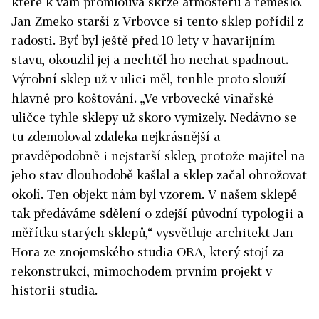
které k vám promlouvá skrze atmosféru a řemeslo.
Jan Zmeko starší z Vrbovce si tento sklep pořídil z
radosti. Byť byl ještě před 10 lety v havarijním
stavu, okouzlil jej a nechtěl ho nechat spadnout.
Výrobní sklep už v ulici měl, tenhle proto slouží
hlavně pro koštování. „Ve vrbovecké vinařské
uličce tyhle sklepy už skoro vymizely. Nedávno se
tu zdemoloval zdaleka nejkrásnější a
pravděpodobně i nejstarší sklep, protože majitel na
jeho stav dlouhodobě kašlal a sklep začal ohrožovat
okolí. Ten objekt nám byl vzorem. V našem sklepě
tak předáváme sdělení o zdejší původní typologii a
měřítku starých sklepů,“ vysvětluje architekt Jan
Hora ze znojemského studia ORA, který stojí za
rekonstrukcí, mimochodem prvním projekt v
historii studia.