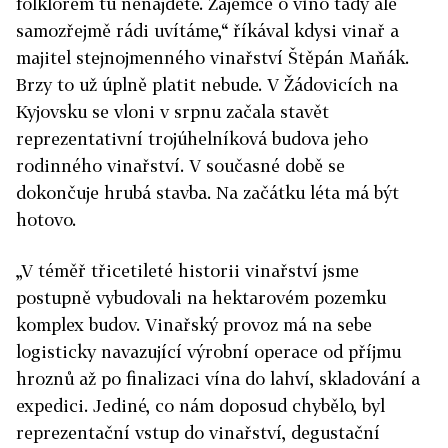
folklorem tu nenajdete. Zájemce o víno tady ale
samozřejmě rádi uvítáme,“ říkával kdysi vinař a
majitel stejnojmenného vinařství Štěpán Maňák.
Brzy to už úplně platit nebude. V Žádovicích na
Kyjovsku se vloni v srpnu začala stavět
reprezentativní trojúhelníková budova jeho
rodinného vinařství. V současné době se
dokončuje hrubá stavba. Na začátku léta má být
hotovo.
„V téměř třicetileté historii vinařství jsme
postupně vybudovali na hektarovém pozemku
komplex budov. Vinařský provoz má na sebe
logisticky navazující výrobní operace od příjmu
hroznů až po finalizaci vína do lahví, skladování a
expedici. Jediné, co nám doposud chybělo, byl
reprezentační vstup do vinařství, degustační