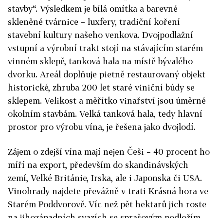
stavby“. Výsledkem je bílá omítka a barevné
skleněné tvárnice – luxfery, tradiční koření
stavební kultury našeho venkova. Dvojpodlažní
vstupní a výrobní trakt stojí na stávajícím starém
vinném sklepě, tanková hala na místě bývalého
dvorku. Areál doplňuje pietně restaurovaný objekt
historické, zhruba 200 let staré viniční búdy se
sklepem. Velikost a měřítko vinařství jsou úměrné
okolním stavbám. Velká tanková hala, tedy hlavní
prostor pro výrobu vína, je řešena jako dvojlodí.
Zájem o zdejší vína mají nejen Češi – 40 procent ho
míří na export, především do skandinávských
zemí, Velké Británie, Irska, ale i Japonska či USA.
Vinohrady najdete převážně v trati Krásná hora ve
Starém Poddvorově. Víc než pět hektarů jich roste
na jihozápadních svazích se sprašovým podložím,