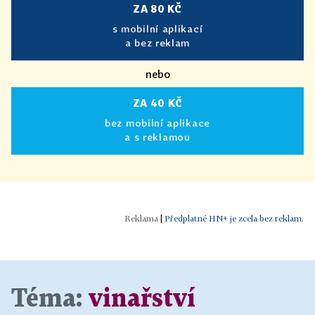
ZA 80 KČ
s mobilní aplikací
a bez reklam
nebo
ZA 40 KČ
bez mobilní aplikace
a s reklamou
|
Předplatné HN+ je zcela bez reklam.
Téma:
vinařství