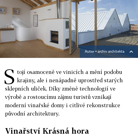
Autor ▪
archiv architekta
S
tojí osamoceně ve vinicích a mění podobu
krajiny, ale i nenápadně uprostřed starých
sklepních uliček. Díky změně technologií ve
výrobě a rostoucímu zájmu turistů vznikají
moderní vinařské domy i citlivé rekonstrukce
původní architektury.
Vinařství Krásná hora