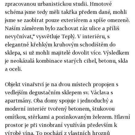
zpracovanou urbanistickou studii. Hmotové
schéma jsme tedy měli takřka předem dané, mohli
jsme se zaobírat pouze exteriérem a spíše omezeně.
Naším záměrem bylo zachovat ráz ulice a příliš
nevyčnívat,“ vysvětluje Teplý. V interiéru, s
elegantně křehkým kruhovým schodištěm do
sklepa, si už mohli majitelé dovolit více. Výsledkem
je neokázalá kombinace starých cihel, betonu, skla
a oceli.
Objekt vinařství je na dvou místech propojen s
vedlejším degustačním sklepem sv. Václava s
apartmány. Oba domy spojuje i jednoduchý a
moderní interiér tvořený betonem, štukovou
omítkou, stěrkami a pozinkovaným železem. Hlavní
prostor je při vinobraní využíván především k
výrobě vína. To pochází z vlastních hroznů