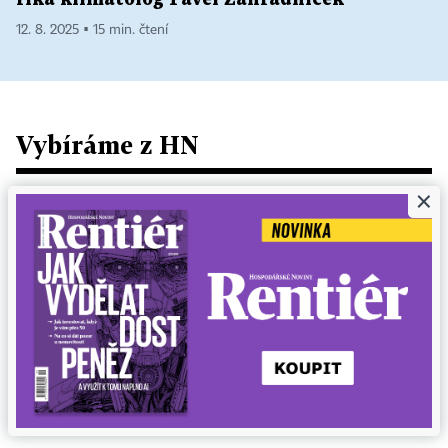
12. 8. 2025 ▪ 15 min. čtení
Vybíráme z HN
×
JAN KUBITA
Hledá se papaláš. Kdo jel v černém BMW s
majákem skrze „Turkovu“ křižovatku?
Před několika dny se do jedné pražské křižovatky
přihnalo obří luxusní BMW se začerněnými skly a
blikajícím majáčkem na střeše. Na červenou...
4. 8. 2026 ▪ 6 min. čtení