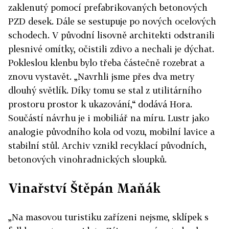
zaklenutý pomocí prefabrikovaných betonových
PZD desek. Dále se sestupuje po nových ocelových
schodech. V původní lisovně architekti odstranili
plesnivé omítky, očistili zdivo a nechali je dýchat.
Pokleslou klenbu bylo třeba částečně rozebrat a
znovu vystavět. „Navrhli jsme přes dva metry
dlouhý světlík. Díky tomu se stal z utilitárního
prostoru prostor k ukazování,“ dodává Hora.
Součástí návrhu je i mobiliář na míru. Lustr jako
analogie původního kola od vozu, mobilní lavice a
stabilní stůl. Archiv vznikl recyklací původních,
betonových vinohradnických sloupků.
Vinařství Štěpán Maňák
„Na masovou turistiku zařízeni nejsme, sklípek s