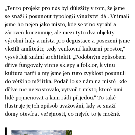
„Tento projekt pro nás byl důležitý v tom, že jsme
se snažili posunout typologii vinařství dál. Vnímali
jsme ho nejen jako místo, kde se víno vyrábí a
zároveň konzumuje, ale mezi tyto dva objekty
výrobní haly a místa pro degustace a posezení jsme
vložili amfiteátr, tedy venkovní kulturní prostor,“
vysvětlují známí architekti. „Podobným způsobem
dříve fungovaly vinné sklepy a folklor, k vínu
kultura patří a my jsme jen tuto zvyklost posunuli
do většího měřítka. Podařilo se nám na místě, kde
dříve nic neexistovalo, vytvořit místo, které umí
lidé pojmenovat a kam rádi přijedou.“ To také
ilustruje jejich způsob uvažování, kdy se snaží
domy otevírat veřejnosti, co nejvíc to je možné.