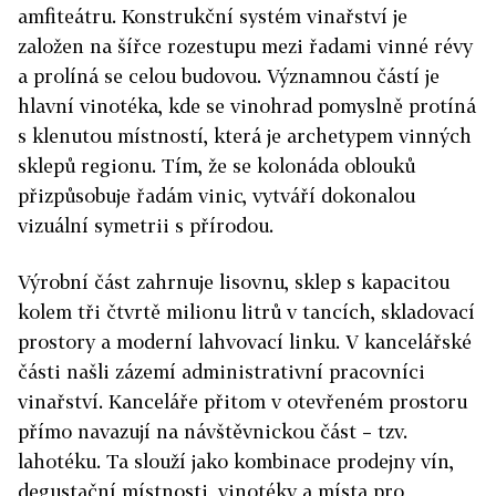
amfiteátru. Konstrukční systém vinařství je
založen na šířce rozestupu mezi řadami vinné révy
a prolíná se celou budovou. Významnou částí je
hlavní vinotéka, kde se vinohrad pomyslně protíná
s klenutou místností, která je archetypem vinných
sklepů regionu. Tím, že se kolonáda oblouků
přizpůsobuje řadám vinic, vytváří dokonalou
vizuální symetrii s přírodou.
Výrobní část zahrnuje lisovnu, sklep s kapacitou
kolem tři čtvrtě milionu litrů v tancích, skladovací
prostory a moderní lahvovací linku. V kancelářské
části našli zázemí administrativní pracovníci
vinařství. Kanceláře přitom v otevřeném prostoru
přímo navazují na návštěvnickou část – tzv.
lahotéku. Ta slouží jako kombinace prodejny vín,
degustační místnosti, vinotéky a místa pro