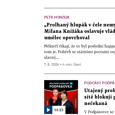
PETR HONZEJK
„Prolhaný hlupák v čele nemy
Milana Knížáka oslavuje vlá
umělec opovrhoval
Někteří říkají, že to byl poslední ha
tom je. Pohřeb se státními poctami o
slavný...
7. 8. 2026 ▪ 4 min. čtení
PODCAST PODPÁ
Utajený prob
sítě blokují
nečekaná
55:23
V Podpásovce se