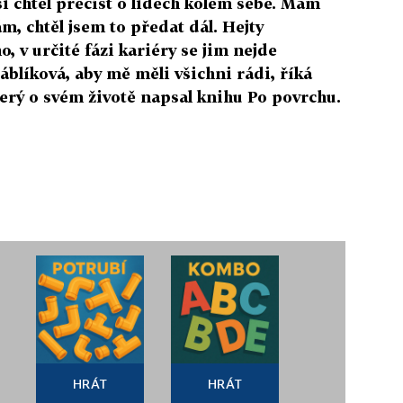
si chtěl přečíst o lidech kolem sebe. Mám
ám, chtěl jsem to předat dál. Hejty
, v určité fázi kariéry se jim nejde
blíková, aby mě měli všichni rádi, říká
erý o svém životě napsal knihu Po povrchu.
HRÁT
HRÁT