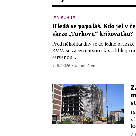
JAN KUBITA
Hledá se papaláš. Kdo jel v
skrze „Turkovu“ křižovatku?
Před několika dny se do jedné pražské
BMW se začerněnými skly a blikající
červenou...
4. 8. 2026 ▪ 6 min. čtení
Z
m
s
De
vý
kt
7.