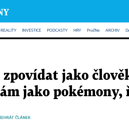
REALITY
INVESTICE
PODCASTY
HRY
PročNe
ARCHIV
D
 zpovídat jako člověk
rám jako pokémony, ř
ŘEHRÁT ČLÁNEK