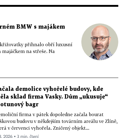
 černém BMW s majákem
 křižovatky přihnalo obří luxusní
m majáčkem na střeše. Na
ačala demolice vyhořelé budovy, kde
ěla sklad firma Vasky. Dům „ukusuje“
totunový bagr
moliční firma v pátek dopoledne začala bourat
škovou budovu v někdejším továrním areálu ve Zlíně,
erá v červenci vyhořela. Zničený objekt...
 8. 2026 ▪ 3 min. čtení