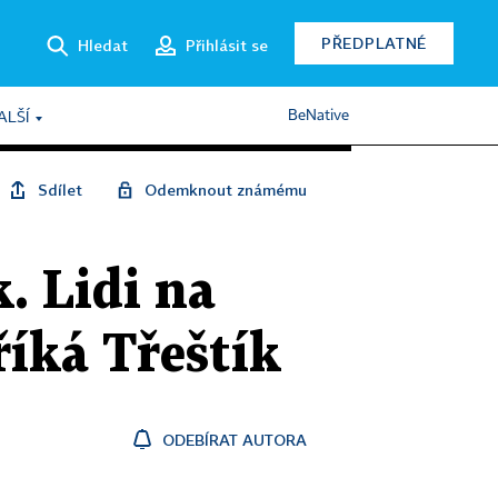
PŘEDPLATNÉ
Hledat
Přihlásit se
BeNative
ALŠÍ
Sdílet
Odemknout známému
. Lidi na
íká Třeštík
ODEBÍRAT AUTORA