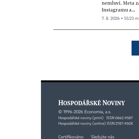
nemluví. Meta z
Instagramu a...
7. 8. 2026 ▪ 55:23 m
©
1996-2026
Economia, a.s.
Hospodářské noviny (print) ISSN 0862-9587
Hospodářské noviny (online) ISSN 2787-950X
Certifikováno
Sledujte nás