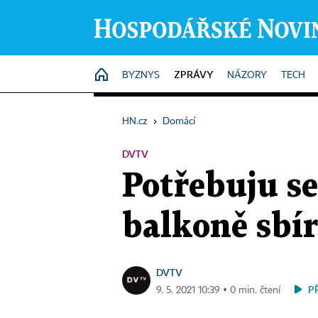
ZPRÁVY
HOME
BYZNYS
NÁZORY
TECH
HN.cz
›
Domácí
DVTV
Potřebuju se
balkoně sbí
DVTV
P
9. 5. 2021 10:39 ▪ 0 min. čtení