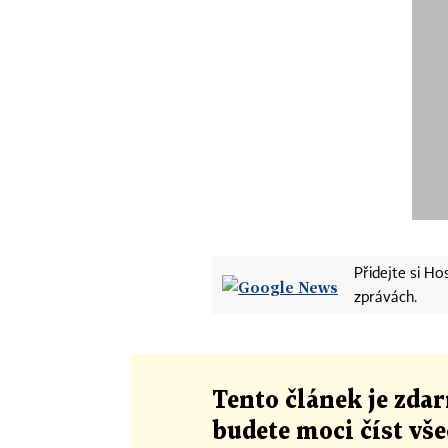
Přidejte si H
zprávách.
Tento článek
je
zdar
budete moci číst vš