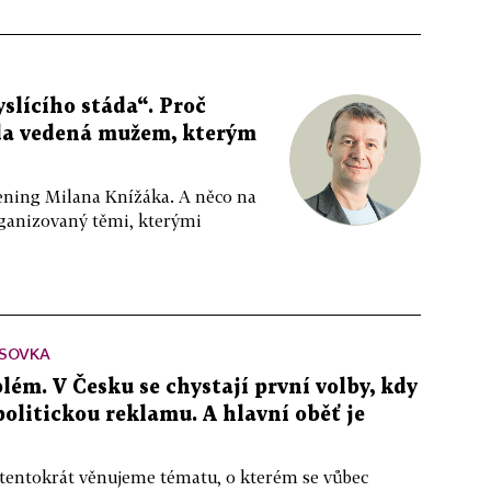
slícího stáda“. Proč
da vedená mužem, kterým
ppening Milana Knížáka. A něco na
rganizovaný těmi, kterými
SOVKA
lém. V Česku se chystají první volby, kdy
 politickou reklamu. A hlavní oběť je
 tentokrát věnujeme tématu, o kterém se vůbec