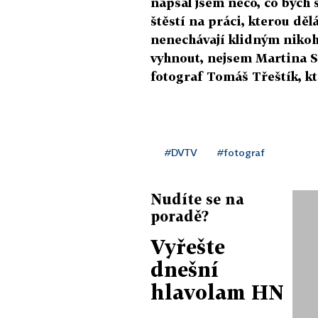
napsal jsem něco, co bych 
štěstí na práci, kterou děl
nenechávají klidným nikoho
vyhnout, nejsem Martina Sá
fotograf Tomáš Třeštík, kt
#DVTV
#fotograf
Nudíte se na
poradě?
Vyřešte
dnešní
hlavolam HN