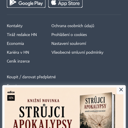
Kontakty
Ochrana osobních údajů
Tiráž redakce HN
Prohlášení o cookies
Economia
Nastavení soukromí
Kariéra v HN
Všeobecné smluvní podmínky
Ceník inzerce
Koupit / darovat předplatné
Eventy
×
Newslettery
RSS kanály
Autorská práva vykonává vydavatel. Bez písemného svolení vydavatele je