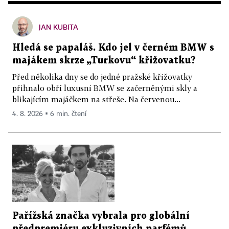
JAN KUBITA
Hledá se papaláš. Kdo jel v černém BMW s
majákem skrze „Turkovu“ křižovatku?
Před několika dny se do jedné pražské křižovatky
přihnalo obří luxusní BMW se začerněnými skly a
blikajícím majáčkem na střeše. Na červenou...
4. 8. 2026 ▪ 6 min. čtení
Pařížská značka vybrala pro globální
předpremiéru exkluzivních parfémů