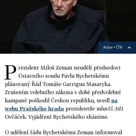
Autor ▪
ČTK
P
rezident Miloš Zeman neudělí předsedovi
Ústavního soudu Pavlu Rychetskému
plánovaný Řád Tomáše Garrigua Masaryka.
Zrušením volebního zákona v době předvolební
kampaně poškodil Českou republiku, uvedl
na
webu Pražského hradu
prezidentův mluvčí Jiří
Ovčáček.
Vyjádření Rychetského sháníme.
O udělení řádu Rychetskému Zeman informoval