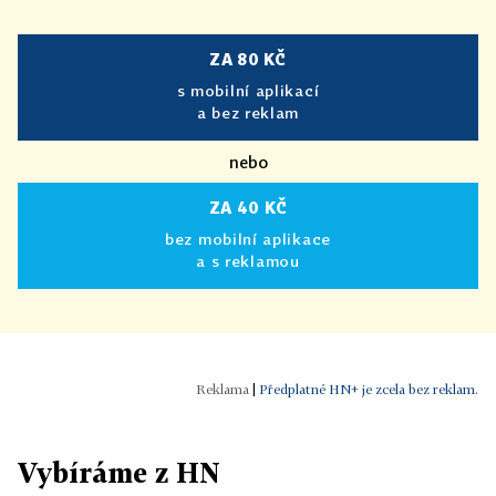
ZA 80 KČ
s mobilní aplikací
a bez reklam
nebo
ZA 40 KČ
bez mobilní aplikace
a s reklamou
|
Předplatné HN+ je zcela bez reklam.
Vybíráme z HN