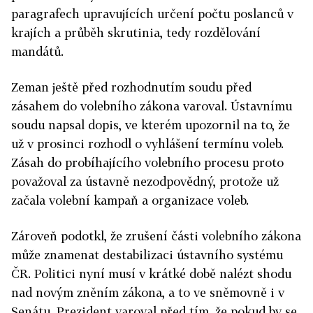
paragrafech upravujících určení počtu poslanců v
krajích a průběh skrutinia, tedy rozdělování
mandátů.
Zeman ještě před rozhodnutím soudu před
zásahem do volebního zákona varoval. Ústavnímu
soudu napsal dopis, ve kterém upozornil na to, že
už v prosinci rozhodl o vyhlášení termínu voleb.
Zásah do probíhajícího volebního procesu proto
považoval za ústavně nezodpovědný, protože už
začala volební kampaň a organizace voleb.
Zároveň podotkl, že zrušení části volebního zákona
může znamenat destabilizaci ústavního systému
ČR. Politici nyní musí v krátké době nalézt shodu
nad novým zněním zákona, a to ve sněmovně i v
Senátu. Prezident varoval před tím, že pokud by se