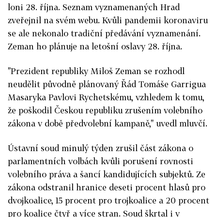
loni 28. října. Seznam vyznamenaných Hrad
zveřejnil na svém webu. Kvůli pandemii koronaviru
se ale nekonalo tradiční předávání vyznamenání.
Zeman ho plánuje na letošní oslavy 28. října.
"Prezident republiky Miloš Zeman se rozhodl
neudělit původně plánovaný Řád Tomáše Garrigua
Masaryka Pavlovi Rychetskému, vzhledem k tomu,
že poškodil Českou republiku zrušením volebního
zákona v době předvolební kampaně," uvedl mluvčí.
Ústavní soud minulý týden zrušil část zákona o
parlamentních volbách kvůli porušení rovnosti
volebního práva a šancí kandidujících subjektů. Ze
zákona odstranil hranice deseti procent hlasů pro
dvojkoalice, 15 procent pro trojkoalice a 20 procent
pro koalice čtyř a více stran. Soud škrtal i v