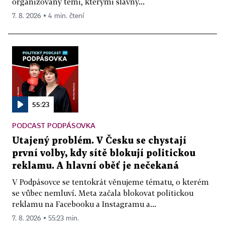
organizovaný těmi, kterými slavný...
7. 8. 2026 ▪ 4 min. čtení
55:23
PODCAST PODPÁSOVKA
Utajený problém. V Česku se chystají
první volby, kdy sítě blokují politickou
reklamu. A hlavní oběť je nečekaná
V Podpásovce se tentokrát věnujeme tématu, o kterém
se vůbec nemluví. Meta začala blokovat politickou
reklamu na Facebooku a Instagramu a...
7. 8. 2026 ▪ 55:23 min.