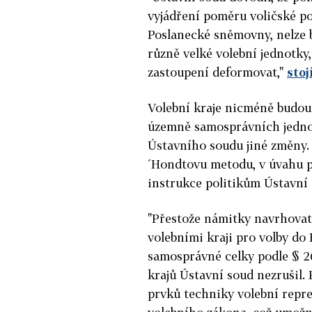
vyjádření poměru voličské po
Poslanecké sněmovny, nelze b
různě velké volební jednotk
zastoupení deformovat,"
stoj
Volební kraje nicméně budou 
územně samosprávních jednot
Ústavního soudu jiné změny
´Hondtovu metodu, v úvahu př
instrukce politikům Ústavní
"Přestože námitky navrhovat
volebními kraji pro volby do
samosprávné celky podle § 2
krajů Ústavní soud nezrušil. 
prvků techniky volební repre