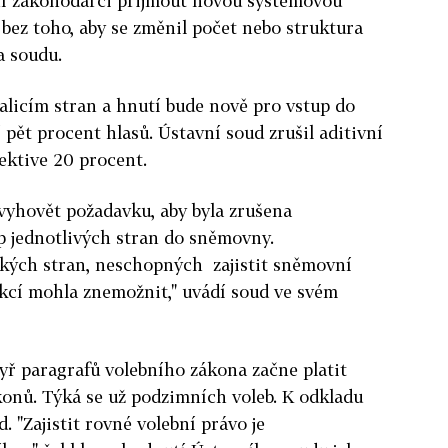
ní zákonodárci přijmout novou systémovou
bez toho, aby se změnil počet nebo struktura
a soudu.
oalicím stran a hnutí bude nově pro vstup do
 pět procent hlasů. Ústavní soud zrušil aditivní
spektive 20 procent.
vyhovět požadavku, aby byla zrušena
p jednotlivých stran do sněmovny.
ckých stran, neschopných zajistit sněmovní
nkcí mohla znemožnit," uvádí soud ve svém
yř paragrafů volebního zákona začne platit
konů. Týká se už podzimních voleb. K odkladu
d. "
Zajistit rovné volební právo je