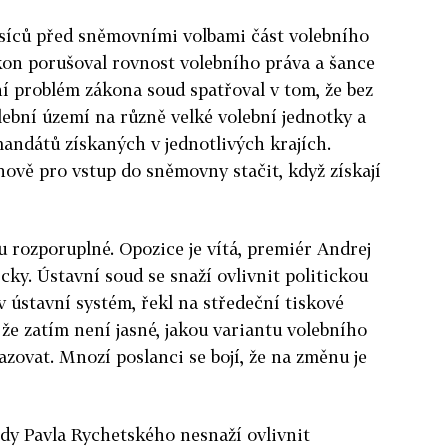
ěsíců před sněmovními volbami část volebního
kon porušoval rovnost volebního práva a šance
ní problém zákona soud spatřoval v tom, že bez
lební území na různě velké volební jednotky a
andátů získaných v jednotlivých krajích.
nově pro vstup do sněmovny stačit, když získají
 rozporuplné. Opozice je vítá, premiér Andrej
icky.
Ústavní soud se snaží ovlivnit politickou
 v ústavní systém, řekl na středeční tiskové
 že zatím není jasné, jakou variantu volebního
azovat.
Mnozí poslanci se bojí, že na změnu je
dy Pavla Rychetského nesnaží ovlivnit