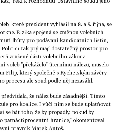
kaz," ř
ekl k rozhodnutí Ústavního soudu jeho
b, které prezident vyhlásil na 8. a 9. října, se
dotkne. Rizika spojená se změnou volebních
ynutí lhůty pro podávání kandidátních listin,
 Politici tak prý mají dostatečný prostor pro
která zrušené části volebního zákona
ní voleb "překáželo" úternímu nálezu, muselo
an Filip, který společně s Rychetským závěry
ho procesu ale soud podle něj nezasáhl.
 předvídala, že nález bude zásadnější. Tímto
ule pro koalice. I vůči nim se bude uplatňovat
í se bát toho, že by propadly, pokud by
bo patnáctiprocentní hranice," okomentoval
tavní právník Marek Antoš.