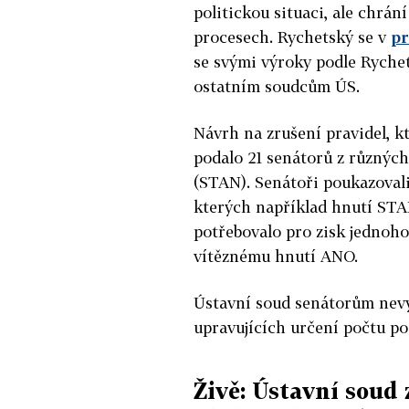
politickou situaci, ale chrán
procesech. Rychetský se v
pr
se svými výroky podle Ryche
ostatním soudcům ÚS.
Návrh na zrušení pravidel, kt
podalo 21 senátorů z různých 
(STAN). Senátoři poukazoval
kterých například hnutí STAN
potřebovalo pro zisk jednoh
vítěznému hnutí ANO.
Ústavní soud senátorům nevy
upravujících určení počtu po
Živě: Ústavní soud 