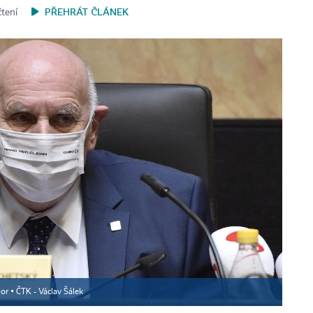
PŘEHRÁT ČLÁNEK
čtení
or ▪
ČTK - Václav Šálek