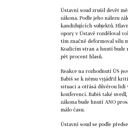
Ústavní soud zrušil devět m
zákona. Podle jeho nálezu zá
kandidujících subjektů. Hlav
opory v Ústavě
rozděloval vo
tím značně deformoval sílu m
Koalicím stran a hnutí bude 
pět procent hlasů.
Reakce na rozhodnutí ÚS jsou
Babiš se k němu vyjádřil krit
situaci a otřásá důvěrou lidí
konferenci. Babiš také uvedl,
zákona bude hnutí ANO pros
málo času.
Ústavní soud se podle předse