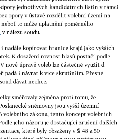
dpory jednotlivých kandidátních listin v rámci
ez opory v ústavě rozdělit volební území na
y, neboť to může uplatnění poměrného
í
v nálezu soudu.
i nadále kopírovat hranice krajů jako vyšších
ek. K dosažení rovnost hlasů postačí podle
.
V nové úpravě voleb lze částečně využít d
ipadá i návrat k více skrutiniím. Přesné
 soud dávat nechce.
elky směřovaly zejména proti tomu, že
 Poslanecké sněmovny jsou vyšší územní
6 volebního zákona, tento koncept volebních
Podle jeho názoru je dostačující zrušení dalších
zentace, které byly obsaženy v § 48 a 50