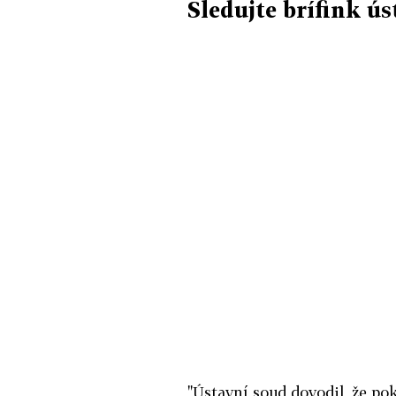
Sledujte brífink ú
"Ústavní soud dovodil, že p