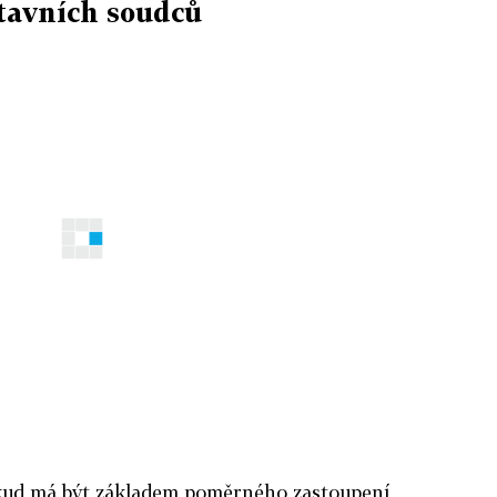
stavních soudců
okud má být základem poměrného zastoupení