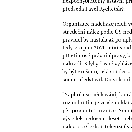
nezpochybnitelný ústavní pří
předseda Pavel Rychetský.
Organizace nadcházejících vole
středeční nález podle ÚS ne
pravidel by nastala až po upl
tedy v srpnu 2021, míní soud.
přijetí nové právní úpravy, 
nahradí. Kdyby časné vyhláše
by být zrušeno, řekl soudce J
soudu představil. Do volební
"Naplnila se očekávání, která
rozhodnutím je zrušena klauz
pětiprocentní hranice. Nemus
výsledek nedosáhl deseti ne
nález pro Českou televizi ús