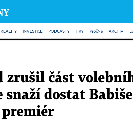
REALITY
INVESTICE
PODCASTY
HRY
PročNe
ARCHIV
D
 zrušil část volební
 snaží dostat Babiše 
e premiér