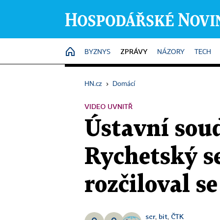
ZPRÁVY
HOME
BYZNYS
NÁZORY
TECH
HN.cz
›
Domácí
VIDEO UVNITŘ
Ústavní soud
Rychetský se
rozčiloval s
scr
bit
ČTK
,
,