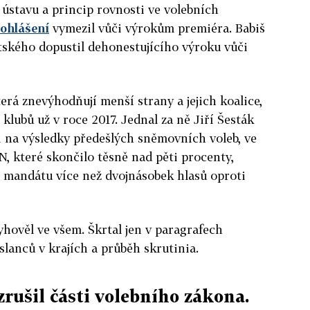
í ústavu a princip rovnosti ve volebních
ohlášení
vymezil vůči výrokům premiéra.
Babiš
tského dopustil dehonestujícího výroku vůči
erá znevýhodňují menší strany a jejich koalice,
klubů už v roce 2017. Jednal za ně Jiří Šesták
i na výsledky předešlých sněmovních voleb, ve
, které skončilo těsně nad pěti procenty,
o mandátu více než dvojnásobek hlasů oproti
hověl ve všem. Škrtal jen v paragrafech
slanců v krajích a průběh skrutinia.
zrušil části volebního zákona.