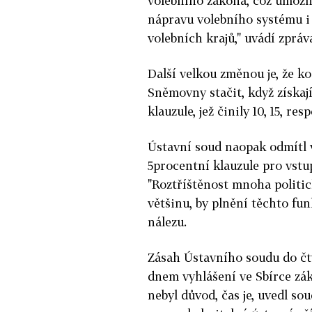
volebního zákona, což umož
nápravu volebního systému i 
volebních krajů," uvádí zpráv
Další velkou změnou je, že k
Sněmovny stačit, když získají
klauzule, jež činily 10, 15, re
Ústavní soud naopak odmítl 
5procentní klauzule pro vstu
"Roztříštěnost mnoha politi
většinu, by plnění těchto fu
nálezu.
Zásah Ústavního soudu do čt
dnem vyhlášení ve Sbírce zá
nebyl důvod, čas je, uvedl sou