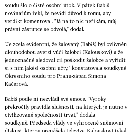
soudu šlo o čistě osobní útok. V pátek Babiš
novinářům řekl, že nevidí důvod k tomu, aby
verdikt komentoval. "Já na to nic neříkám, můj
právní zástupce se odvolá," dodal.
"Je zcela evidentní, že žalovaný (Babiš) byl ovlivněn
dlouhodobou averzí vůči žalobci (Kalouskovi) a že
jednoznačně sledoval cíl poškodit žalobce a vyřídit
si s ním jakési osobní účty,"
konstatovala soudkyně
Okresního soudu pro Prahu-západ Simona
Kačerová.
Babiš podle ní nezvládl své emoce. "Výroky
překročily pravidla slušnosti, na kterých je nutno v
civilizované společnosti trvat," dodala
soudkyně.
Předseda vlády ve vyhrocené sněmovní
diskusi, kterou přenášela televize, Kalouskovi tykal