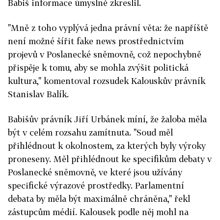
Babiš informace úmyslně zkreslil.
"Mně z toho vyplývá jedna právní věta: že napříště
není možné šířit fake news prostřednictvím
projevů v Poslanecké sněmovně, což nepochybně
přispěje k tomu, aby se mohla zvýšit politická
kultura," komentoval rozsudek Kalouskův právník
Stanislav Balík.
Babišův právník Jiří Urbánek míní, že žaloba měla
být v celém rozsahu zamítnuta. "Soud měl
přihlédnout k okolnostem, za kterých byly výroky
proneseny. Měl přihlédnout ke specifikům debaty v
Poslanecké sněmovně, ve které jsou užívány
specifické výrazové prostředky. Parlamentní
debata by měla být maximálně chráněna," řekl
zástupcům médií. Kalousek podle něj mohl na