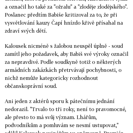
a označil ho také za "ožralu" a "zloděje zlodějského".
Poslanec předtím Babiše kritizoval za to, že při
vysvětlování kauzy Čapí hnízdo křivě přísahal na
zdraví svých dětí.
Kalousek nicméně s žalobou neuspěl úplně - soud
zamítl jeho požadavek, aby Babiš své výroky označil
za nepravdivé. Podle soudkyně totiž o některých
armádních zakázkách přetrvávají pochybnosti, o
nichž nemůže kategoricky rozhodnout
občanskoprávní soud.
Ani jeden z aktérů sporu k pátečnímu jednání
nedorazil. "Trvalo to tři roky, není to pravomocné,
ale přesto to má svůj význam. Lhářům,
podvodníkům a pomluvám se nesmí ustupovat,"