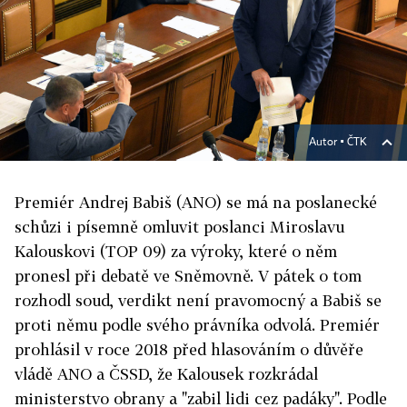
Autor ▪
ČTK
Premiér Andrej Babiš (ANO) se má na poslanecké
schůzi i písemně omluvit poslanci Miroslavu
Kalouskovi (TOP 09) za výroky, které o něm
pronesl při debatě ve Sněmovně. V pátek o tom
rozhodl soud, verdikt není pravomocný a Babiš se
proti němu podle svého právníka odvolá. Premiér
prohlásil v roce 2018 před hlasováním o důvěře
vládě ANO a ČSSD, že Kalousek rozkrádal
ministerstvo obrany a "zabil lidi cez padáky". Podle