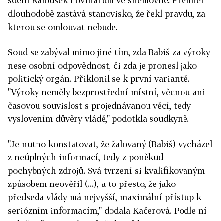
sdělil Kalousek novinářům ve sněmovně. Premiér
dlouhodobě zastává stanovisko, že řekl pravdu, za
kterou se omlouvat nebude.
Soud se zabýval mimo jiné tím, zda Babiš za výroky
nese osobní odpovědnost, či zda je pronesl jako
politický orgán. Přiklonil se k první variantě.
"Výroky neměly bezprostřední místní, věcnou ani
časovou souvislost s projednávanou věcí, tedy
vyslovením důvěry vládě," podotkla soudkyně.
"Je nutno konstatovat, že žalovaný (Babiš) vycházel
z neúplných informací, tedy z poněkud
pochybných zdrojů. Svá tvrzení si kvalifikovaným
způsobem neověřil (...), a to přesto, že jako
předseda vlády má nejvyšší, maximální přístup k
seriózním informacím," dodala Kačerová. Podle ní