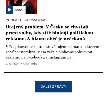
55:23
PODCAST PODPÁSOVKA
Utajený problém. V Česku se chystají
první volby, kdy sítě blokují politickou
reklamu. A hlavní oběť je nečekaná
V Podpásovce se tentokrát věnujeme tématu, o kterém
se vůbec nemluví. Meta začala blokovat politickou
reklamu na Facebooku a Instagramu a...
7. 8. 2026 ▪ 55:23 min.
DALŠÍ ZPRÁVY