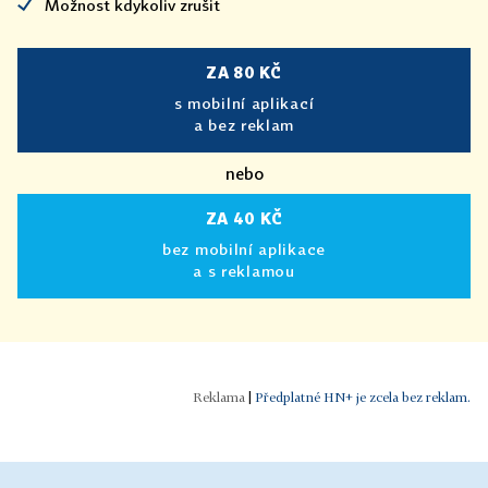
Možnost kdykoliv zrušit
ZA 80 KČ
s mobilní aplikací
a bez reklam
nebo
ZA 40 KČ
bez mobilní aplikace
a s reklamou
|
Předplatné HN+ je zcela bez reklam.