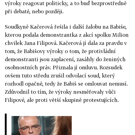
výroky reagovat politicky, a to buď bezprostředně
při debatě, nebo později.
Soudkyně Kačerová řešila i další žalobu na Babiše,
kterou podala demonstrantka z akcí spolku Milion
chvilek Jana Filipová. Kačerová jí dala za pravdu v
tom, že Babišovy výroky o tom, že protivládní
demonstranti jsou zaplacení, zasáhly do ženiných
osobnostních práv. Přiznala jí omluvu. Rozsudek
ovšem tuto středu zrušil odvolací soud, který
rozhodl opačně, tedy že Babiš se omlouvat nemusí.
Zdůvodnil to tím, že výroky nesměřovaly vůči
Filipové, ale proti větší skupině protestujících.