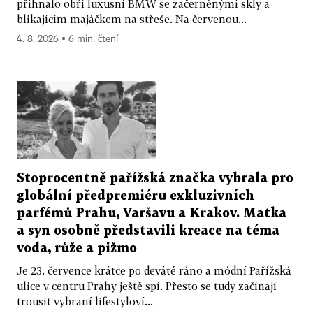
přihnalo obří luxusní BMW se začerněnými skly a
blikajícím majáčkem na střeše. Na červenou...
4. 8. 2026 ▪ 6 min. čtení
Stoprocentně pařížská značka vybrala pro
globální předpremiéru exkluzivních
parfémů Prahu, Varšavu a Krakov. Matka
a syn osobně představili kreace na téma
voda, růže a pižmo
Je 23. července krátce po deváté ráno a módní Pařížská
ulice v centru Prahy ještě spí. Přesto se tudy začínají
trousit vybraní lifestyloví...