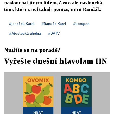
naslouchat jiným lidem, často ale naslouchá
těm, kteří z něj tahají peníze, míní Randák.
#Janeček Karel
#Randák Karel
#korupce
#Mostecká uhelná
#DVTV
Nudíte se na poradě?
Vyřešte dnešní hlavolam HN
HRÁT
HRÁT