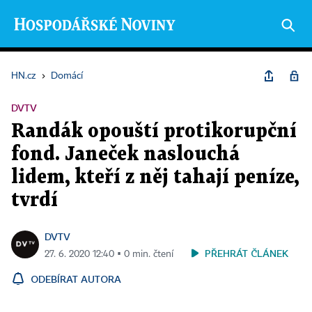
HN.cz
›
Domácí
DVTV
Randák opouští protikorupční
fond. Janeček naslouchá
lidem, kteří z něj tahají peníze,
tvrdí
DVTV
PŘEHRÁT ČLÁNEK
27. 6. 2020 12:40 ▪ 0 min. čtení
ODEBÍRAT AUTORA