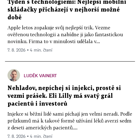
Týden s technologiemi: Nejlepší mobilní
skládačky přicházejí v nejhorší možné
době
Apple letos zopakuje svůj nejlepší trik. Vezme
ověřenou technologii a nabídne ji jako fantastickou
novinku. Firma to v minulosti udělala v...
7. 8. 2026 ▪ 4 min. čtení
LUDĚK VAINERT
Nehladov, nepíchej si injekci, prostě si
vezmi prášek. Eli Lilly má svatý grál
pacientů i investorů
Injekce si běžní lidé sami píchají jen velmi neradi. Podle
průzkumů má k takové formě užívání léků averzi sedm
z deseti amerických pacientů....
7. 8. 2026 ▪ 4 min. čtení