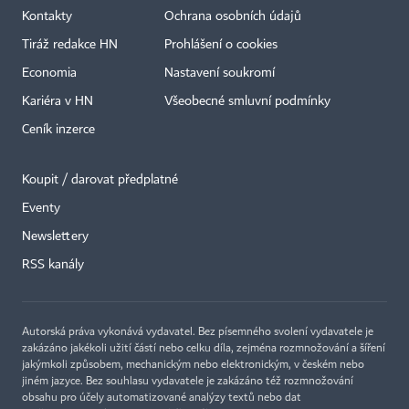
Kontakty
Ochrana osobních údajů
Tiráž redakce HN
Prohlášení o cookies
Economia
Nastavení soukromí
Kariéra v HN
Všeobecné smluvní podmínky
Ceník inzerce
Koupit / darovat předplatné
Eventy
Newslettery
×
RSS kanály
Autorská práva vykonává vydavatel. Bez písemného svolení vydavatele je
zakázáno jakékoli užití částí nebo celku díla, zejména rozmnožování a šíření
jakýmkoli způsobem, mechanickým nebo elektronickým, v českém nebo
jiném jazyce. Bez souhlasu vydavatele je zakázáno též rozmnožování
obsahu pro účely automatizované analýzy textů nebo dat