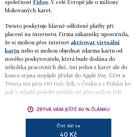
společnost
Fidoo
. V celé Evropě jde o miliony
blokovaných karet.
Twisto poskytuje hlavně odložené platby při
placení na internetu. Firma zákazníky upozornila,
že si mohou přes internet
aktivovat virtuální
kartu
nebo si mohou objednat zdarma kartu od
nového poskytovatele, která bude dodána do
několika pracovních dní. Ani jednu z karet ale do
konce srpna nepůjde přidat do Apple Pay. Účet u
Twista má přes 140 tisíc lidí, v Česku a v Polsku ho
pak v nějaké podobě použilo už přes milion lidí.
ZBÝVÁ VÁM JEŠTĚ 80 % ČLÁNKU
Číst dál za
40 Kč