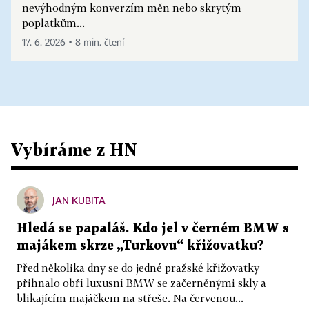
nevýhodným konverzím měn nebo skrytým
poplatkům...
17. 6. 2026 ▪ 8 min. čtení
Vybíráme z HN
JAN KUBITA
Hledá se papaláš. Kdo jel v černém BMW s
majákem skrze „Turkovu“ křižovatku?
Před několika dny se do jedné pražské křižovatky
přihnalo obří luxusní BMW se začerněnými skly a
blikajícím majáčkem na střeše. Na červenou...