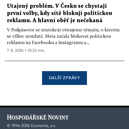
Utajený problém. V Česku se chystají
první volby, kdy sítě blokují politickou
reklamu. A hlavní oběť je nečekaná
V Podpásovce se tentokrát věnujeme tématu, o kterém
se vůbec nemluví. Meta začala blokovat politickou
reklamu na Facebooku a Instagramu a...
7. 8. 2026 ▪ 55:23 min.
DALŠÍ ZPRÁVY
©
1996-2026
Economia, a.s.