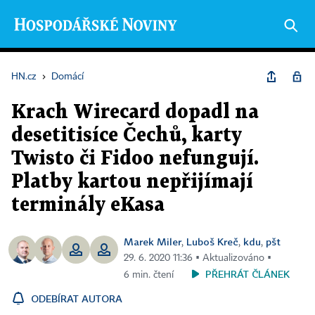
HN.cz
›
Domácí
Krach Wirecard dopadl na
desetitisíce Čechů, karty
Twisto či Fidoo nefungují.
Platby kartou nepřijímají
terminály eKasa
Marek Miler
Luboš Kreč
kdu
pšt
,
,
,
29. 6. 2020 11:36 ▪ Aktualizováno ▪
PŘEHRÁT ČLÁNEK
6 min. čtení
ODEBÍRAT AUTORA