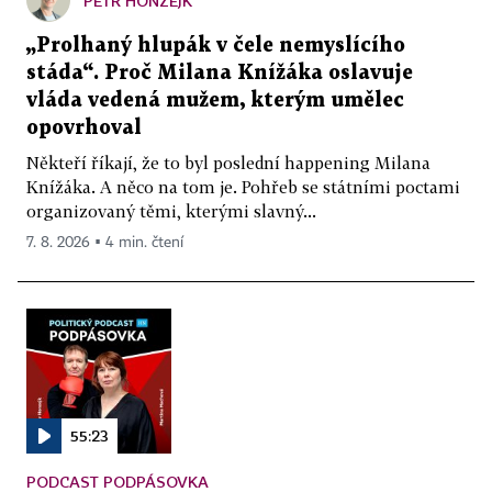
PETR HONZEJK
„Prolhaný hlupák v čele nemyslícího
stáda“. Proč Milana Knížáka oslavuje
vláda vedená mužem, kterým umělec
opovrhoval
Někteří říkají, že to byl poslední happening Milana
Knížáka. A něco na tom je. Pohřeb se státními poctami
organizovaný těmi, kterými slavný...
7. 8. 2026 ▪ 4 min. čtení
55:23
PODCAST PODPÁSOVKA