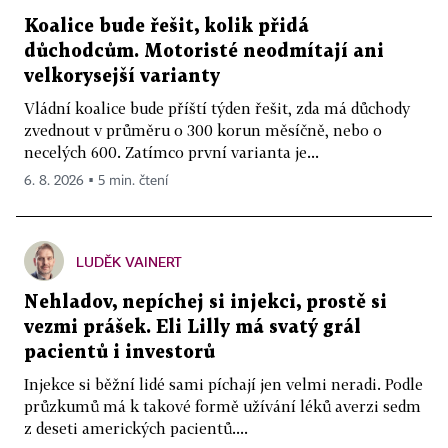
Koalice bude řešit, kolik přidá
důchodcům. Motoristé neodmítají ani
velkorysejší varianty
Vládní koalice bude příští týden řešit, zda má důchody
zvednout v průměru o 300 korun měsíčně, nebo o
necelých 600. Zatímco první varianta je...
6. 8. 2026 ▪ 5 min. čtení
LUDĚK VAINERT
Nehladov, nepíchej si injekci, prostě si
vezmi prášek. Eli Lilly má svatý grál
pacientů i investorů
Injekce si běžní lidé sami píchají jen velmi neradi. Podle
průzkumů má k takové formě užívání léků averzi sedm
z deseti amerických pacientů....