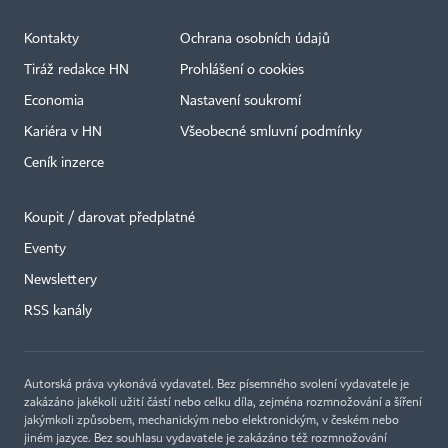
Kontakty
Ochrana osobních údajů
Tiráž redakce HN
Prohlášení o cookies
Economia
Nastavení soukromí
Kariéra v HN
Všeobecné smluvní podmínky
Ceník inzerce
Koupit / darovat předplatné
Eventy
×
Newslettery
RSS kanály
Autorská práva vykonává vydavatel. Bez písemného svolení vydavatele je
zakázáno jakékoli užití částí nebo celku díla, zejména rozmnožování a šíření
jakýmkoli způsobem, mechanickým nebo elektronickým, v českém nebo
jiném jazyce. Bez souhlasu vydavatele je zakázáno též rozmnožování