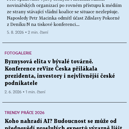
novinářských organizací po rovném přístupu k médiím
ze strany stávající vládní koalice se situace nezlepšuje.
Naposledy Petr Macinka odmítl účast Zdislavy Pokorné
z Deníku N na tiskové konferenci...
5. 8. 2026 ▪ 2 min. čtení
FOTOGALERIE
Byznysová elita v bývalé továrně.
Konference reVize Česka přilákala
prezidenta, investory i nejvlivnější české
podnikatele
2. 6. 2026 ▪ 1 min. čtení
TRENDY PRÁCE 2026
Koho nahradí AI? Budoucnost se může od
předpovědí proslulých expertů výrazně lišit