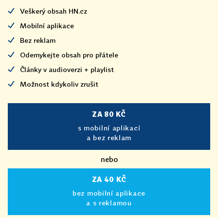
Veškerý obsah HN.cz
Mobilní aplikace
Bez reklam
Odemykejte obsah pro přátele
Články v audioverzi + playlist
Možnost kdykoliv zrušit
ZA 80 KČ
s mobilní aplikací
a bez reklam
nebo
ZA 40 KČ
bez mobilní aplikace
a s reklamou