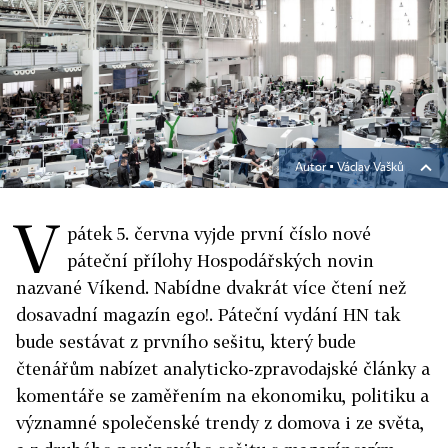
Autor ▪
Václav Vašků
V
pátek 5. června vyjde první číslo nové
páteční přílohy Hospodářských novin
nazvané Víkend. Nabídne dvakrát více čtení než
dosavadní magazín ego!. Páteční vydání HN tak
bude sestávat z prvního sešitu, který bude
čtenářům nabízet analyticko-zpravodajské články a
komentáře se zaměřením na ekonomiku, politiku a
významné společenské trendy z domova i ze světa,