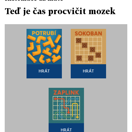
Teď je čas procvičit mozek
HRÁT
HRÁT
HRÁT