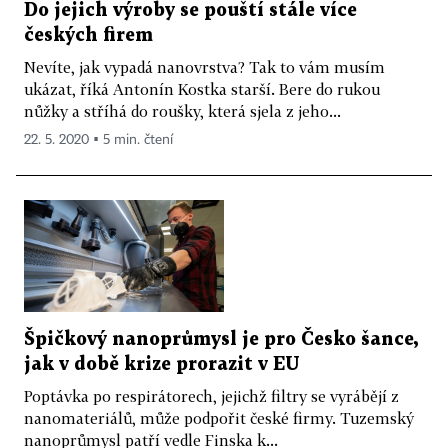
Do jejich výroby se pouští stále více
českých firem
Nevíte, jak vypadá nanovrstva? Tak to vám musím
ukázat, říká Antonín Kostka starší. Bere do rukou
nůžky a stříhá do roušky, která sjela z jeho...
22. 5. 2020 ▪ 5 min. čtení
Špičkový nanoprůmysl je pro Česko šance,
jak v době krize prorazit v EU
Poptávka po respirátorech, jejichž filtry se vyrábějí z
nanomateriálů, může podpořit české firmy. Tuzemský
nanoprůmysl patří vedle Finska k...