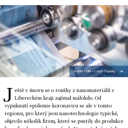
Autor ▪
HN – Lukáš Oujeský
J
eště v únoru se o roušky z nanomateriálů v
Libereckém kraji zajímal málokdo. Od
vypuknutí epidemie koronaviru se ale v tomto
regionu, pro který jsou nanotechnologie typické,
objevilo několik firem, které se pustily do produkce