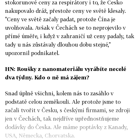
stokorunové ceny za respirátory i to, že Česko
nakupovalo dráž, přestože ceny ve světě klesaly.
"Ceny ve světě začaly padat, protože Čína je
uvolňovala. Avšak v Čechách se to neprojevilo v
přímé úměře, i když v zahraničí už ceny padaly, tak
tady u nás zůstávaly dlouhou dobu stejné,"
upozornil podnikatel.
HN: Roušky z nanomateriálu vyrábíte necelé
dva týdny. Kdo o ně má zájem?
Snad úplně všichni, kolem nás to zasáhlo v
podstatě celou zeměkouli. Ale protože jsme to
začali tvořit v Česku, s českými firmami, se zdroji
jen v Čechách, tak nejdříve upřednostňujeme
dodávky do Česka. Ale máme poptávky z Kanady,
USA, Německa, Chorvatska.