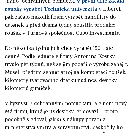
"nano" ochranných pomůcek.
V první vlně začala
roušky vyrábět Technická univerzita
v Liberci,
pak začalo několik firem vyrábět nanofiltry do
ústenek a před dvěma týdny spustila produkci
roušek v Turnově společnost Cubo Investments.
Do několika týdnů jich chce vyrábět 150 tisíc
denně. Podle jednatele firmy Antonína Kostky
trvalo pět týdnů, než se jim podařilo výrobu zahájit.
Museli předtím sehnat stroj na kompletaci roušek,
kilometry tvarovacího drátku nad nos, desítky
kilometrů gumiček.
V byznysu s ochrannými pomůckami ale není nový.
Má firmu, která je už desítky let dováží. I proto
podobně sledoval, jak si s nákupy poradila
ministerstva vnitra a zdravotnictví. Zaskočily ho