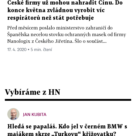
České firmy už mohou nahradit Čínu. Do
konce května zvládnou vyrobit víc
respirátorů než stát potřebuje
Před měsícem poslalo ministerstvo zahraničí do
Španělska necelou stovku ochranných masek od firmy
Nanologix z Českého Jiřetína. Šlo o součást...
17. 4. 2020 ▪ 5 min. čtení
Vybíráme z HN
JAN KUBITA
Hledá se papaláš. Kdo jel v černém BMW s
majákem skrze „Turkovu“ křižovatku?