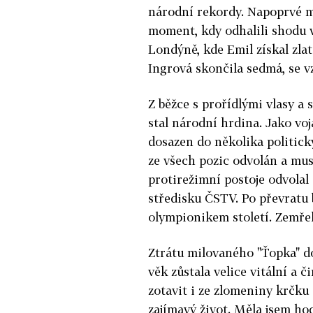
národní rekordy. Napoprvé mez
moment, kdy odhalili shodu v
Londýně, kde Emil získal zla
Ingrová skončila sedmá, se vz
Z běžce s prořídlými vlasy a
stal národní hrdina. Jako v
dosazen do několika politický
ze všech pozic odvolán a musel
protirežimní postoje odvola
středisku ČSTV. Po převratu 
olympionikem století. Zemřel
Ztrátu milovaného "Ťopka" d
věk zůstala velice vitální a 
zotavit i ze zlomeniny krčku
zajímavý život. Měla jsem ho