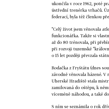
ukončila v roce 1962, poté pr
ústřední trenérka vrhačů. Úz
federací, byla též členkou p
"Celý život jsem věnovala atle
funkcionářka. Takže si vlastn
až do 80 trénovala, při přeb
při rozvoji tuzemské "královn
o 15 let později převzala stá
Rodačka z Fryštátu (dnes sou
závodně věnovala házené. V r
Uherské Hradiště stala mistry
zamilovaná do oštěpu, k němu
víceméně náhodou, a také do
S ním se seznámila o rok dřív