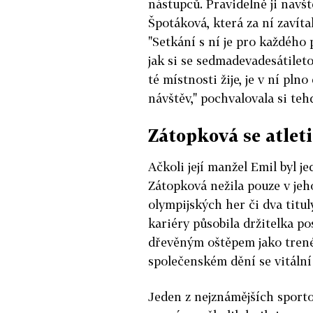
nástupců. Pravidelně ji nav
Špotáková, která za ní zavít
"Setkání s ní je pro každého 
jak si se sedmadevadesátileto
té místnosti žije, je v ní plno
návštěv," pochvalovala si te
Zátopková se atleti
Ačkoli její manžel Emil byl j
Zátopková nežila pouze v jeho
olympijských her či dva titu
kariéry působila držitelka 
dřevěným oštěpem jako trené
společenském dění se vitální
Jeden z nejznámějších sportov