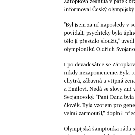
Zátopkovi zesnula v pátek br
informoval Český olympijský 
"Byl jsem za ní naposledy v s
povídali, psychicky byla úplně
tělo jí přestalo sloužit," uv
olympioniků Oldřich Svojano
I po devadesátce se Zátopko
nikdy nezapomeneme. Byla to
chytrá, zábavná a vtipná žen
a Emilovi. Nedá se slovy ani 
Svojanovský. "Paní Dana byla 
člověk. Byla vzorem pro gen
velmi zarmoutil," doplnil pře
Olympijská šampionka ráda s