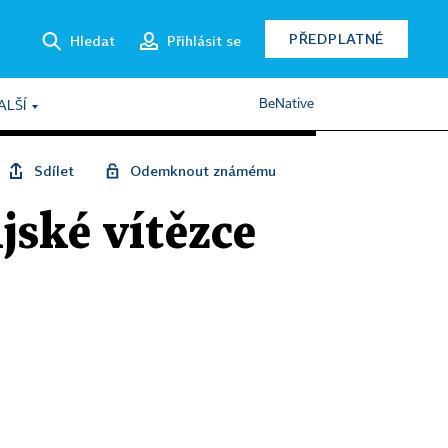
PŘEDPLATNÉ
Hledat
Přihlásit se
BeNative
ALŠÍ
Sdílet
Odemknout známému
ské vítězce