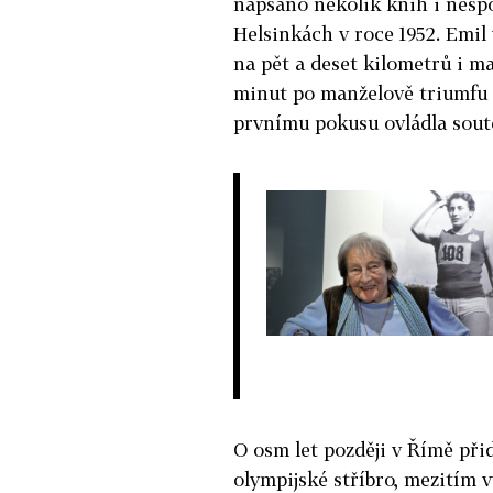
napsáno několik knih i nespo
Helsinkách v roce 1952. Emil
na pět a deset kilometrů i m
minut po manželově triumfu
prvnímu pokusu ovládla sout
O osm let později v Římě při
olympijské stříbro, mezitím v