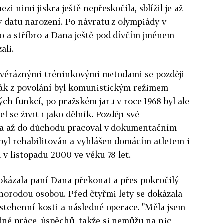
i nimi jiskra ještě nepřeskočila, sblížil je až
 datu narození. Po návratu z olympiády v
to a stříbro a Dana ještě pod dívčím jménem
ali.
 svéráznými tréninkovými metodami se později
oják z povolání byl komunistickým režimem
ch funkcí, po pražském jaru v roce 1968 byl ale
 se živit i jako dělník. Později své
l a až do důchodu pracoval v dokumentačním
byl rehabilitován a vyhlášen domácím atletem i
 v listopadu 2000 ve věku 78 let.
okázala paní Dana překonat a přes pokročilý
činorodou osobou. Před čtyřmi lety se dokázala
 stehenní kosti a následné operace. "Měla jsem
dně práce, úspěchů, takže si nemůžu na nic