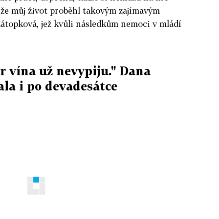
 že můj život proběhl takovým zajímavým
Zátopková, jež kvůli následkům nemoci v mládí
r vína už nevypiju." Dana
la i po devadesátce