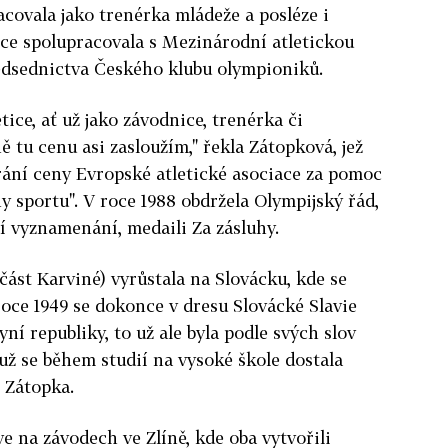
acovala jako trenérka mládeže a posléze i
ce spolupracovala s Mezinárodní atletickou
ředsednictva Českého klubu olympioniků.
tice, ať už jako závodnice, trenérka či
ě tu cenu asi zasloužím," řekla Zátopková, jež
írání ceny Evropské atletické asociace za pomoc
y sportu". V roce 1988 obdržela Olympijský řád,
tní vyznamenání, medaili Za zásluhy.
část Karviné) vyrůstala na Slovácku, kde se
oce 1949 se dokonce v dresu Slovácké Slavie
ní republiky, to už ale byla podle svých slov
ž se během studií na vysoké škole dostala
 Zátopka.
e na závodech ve Zlíně, kde oba vytvořili