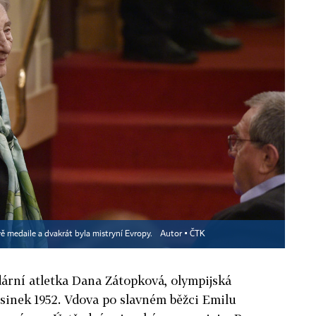
ě medaile a dvakrát byla mistryní Evropy.
Autor ▪
ČTK
dární atletka Dana Zátopková, olympijská
sinek 1952. Vdova po slavném běžci Emilu