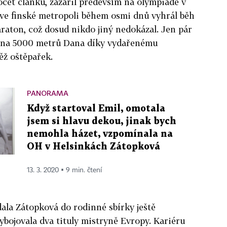
čet článků, zazářil především na olympiádě v
 ve finské metropoli během osmi dnů vyhrál běh
araton, což dosud nikdo jiný nedokázal. Jen pár
 na 5000 metrů Dana díky vydařenému
ěž oštěpařek.
PANORAMA
Když startoval Emil, omotala
jsem si hlavu dekou, jinak bych
nemohla házet, vzpomínala na
OH v Helsinkách Zátopková
13. 3. 2020 ▪ 9 min. čtení
dala Zátopková do rodinné sbírky ještě
ybojovala dva tituly mistryně Evropy. Kariéru