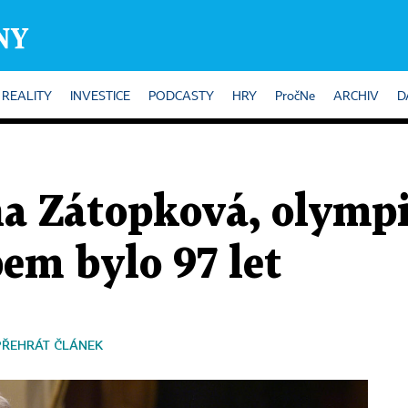
REALITY
INVESTICE
PODCASTY
HRY
PročNe
ARCHIV
D
a Zátopková, olympij
em bylo 97 let
PŘEHRÁT ČLÁNEK