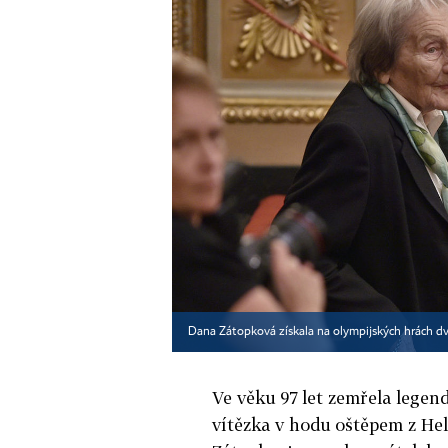
Dana Zátopková získala na olympijských hrách dv
Ve věku 97 let zemřela legen
vítězka v hodu oštěpem z Hel