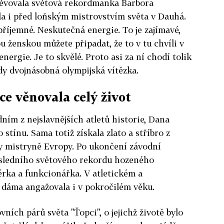
štěvovala světová rekordmanka Barbora
ala i před loňským mistrovstvím světa v Dauhá.
příjemné. Neskutečná energie. To je zajímavé,
u ženskou můžete připadat, že to v tu chvíli v
 energie. Je to skvělé. Proto asi za ní chodí tolik
hdy dvojnásobná olympijská vítězka.
ce věnovala celý život
edním z nejslavnějších atletů historie, Dana
 stínu. Sama totiž získala zlato a stříbro z
ly mistryně Evropy. Po ukončení závodní
posledního světového rekordu hozeného
rka a funkcionářka. V atletickém a
 dáma angažovala i v pokročilém věku.
ních párů světa "Ťopci", o jejichž životě bylo