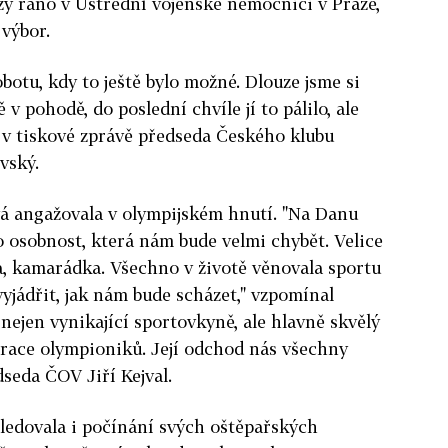
zy ráno v Ústřední vojenské nemocnici v Praze,
výbor.
obotu, kdy to ještě bylo možné. Dlouze jsme si
 v pohodě, do poslední chvíle jí to pálilo, ale
edl v tiskové zprávě předseda Českého klubu
vský.
vá angažovala v olympijském hnutí. "Na Danu
 osobnost, která nám bude velmi chybět. Velice
a, kamarádka. Všechno v životě věnovala sportu
vyjádřit, jak nám bude scházet," vzpomínal
nejen vynikající sportovkyně, ale hlavně skvělý
erace olympioniků. Její odchod nás všechny
dseda ČOV Jiří Kejval.
ledovala i počínání svých oštěpařských