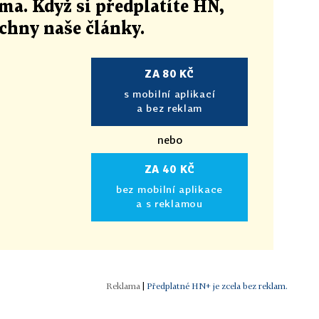
ma. Když si předplatíte HN,
echny naše články
.
ZA 80 KČ
s mobilní aplikací
a bez reklam
nebo
ZA 40 KČ
bez mobilní aplikace
a s reklamou
|
Předplatné HN+ je zcela bez reklam.