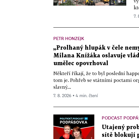
vý
kt
7.
PETR HONZEJK
„Prolhaný hlupák v čele nemy
Milana Knížáka oslavuje vlá
umělec opovrhoval
Někteří říkají, že to byl poslední ha
tom je. Pohřeb se státními poctami o
slavný...
7. 8. 2026 ▪ 4 min. čtení
PODCAST PODPÁ
Utajený prob
sítě blokují