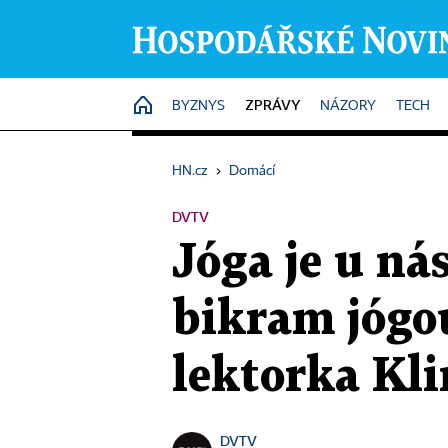
ZPRÁVY
HOME
BYZNYS
NÁZORY
TECH
HN.cz
›
Domácí
DVTV
Jóga je u ná
bikram jógou
lektorka Kl
DVTV