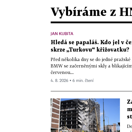
Vybíráme z H
JAN KUBITA
Hledá se papaláš. Kdo jel v
skrze „Turkovu“ křižovatku?
Před několika dny se do jedné pražské
BMW se začerněnými skly a blikající
červenou...
4. 8. 2026 ▪ 6 min. čtení
Z
m
s
De