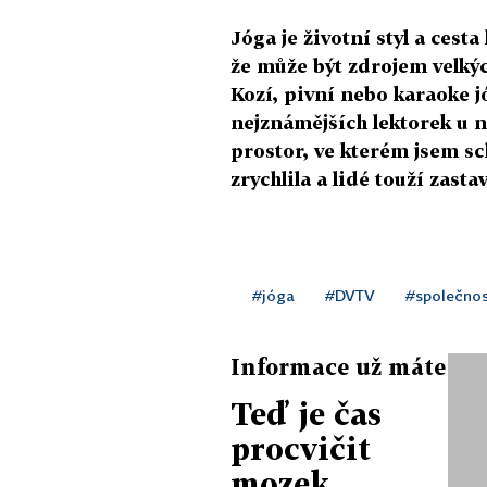
Jóga je životní styl a cesta
že může být zdrojem velký
Kozí, pivní nebo karaoke jó
nejznámějších lektorek u n
prostor, ve kterém jsem sc
zrychlila a lidé touží zasta
#jóga
#DVTV
#společno
Informace už máte
Teď je čas
procvičit
mozek