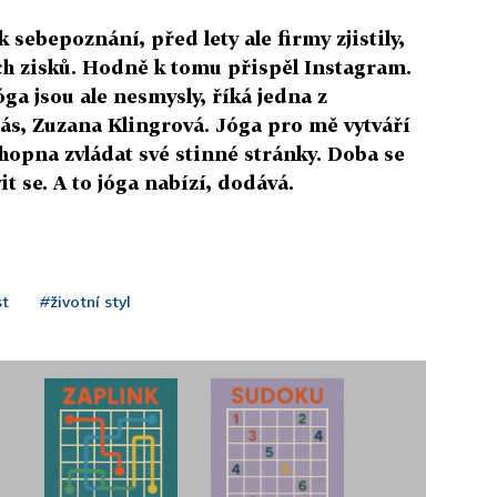
 k sebepoznání, před lety ale firmy zjistily,
ch zisků. Hodně k tomu přispěl Instagram.
ga jsou ale nesmysly, říká jedna z
ás, Zuzana Klingrová. Jóga pro mě vytváří
hopna zvládat své stinné stránky. Doba se
vit se. A to jóga nabízí, dodává.
st
#životní styl