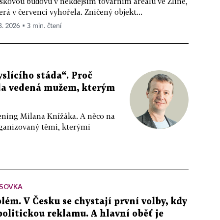
škovou budovu v někdejším továrním areálu ve Zlíně,
erá v červenci vyhořela. Zničený objekt...
 8. 2026 ▪ 3 min. čtení
slícího stáda“. Proč
da vedená mužem, kterým
ppening Milana Knížáka. A něco na
rganizovaný těmi, kterými
SOVKA
lém. V Česku se chystají první volby, kdy
 politickou reklamu. A hlavní oběť je