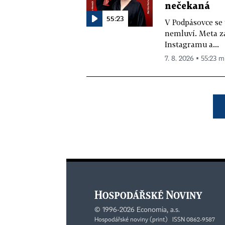
nečekaná
55:23
V Podpásovce se
nemluví. Meta z
Instagramu a...
7. 8. 2026 ▪ 55:23 m
©
1996-2026
Economia, a.s.
Hospodářské noviny (print) ISSN 0862-9587