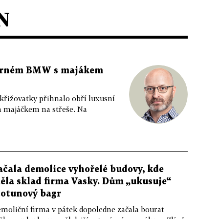
N
 černém BMW s majákem
 křižovatky přihnalo obří luxusní
m majáčkem na střeše. Na
ačala demolice vyhořelé budovy, kde
ěla sklad firma Vasky. Dům „ukusuje“
totunový bagr
moliční firma v pátek dopoledne začala bourat