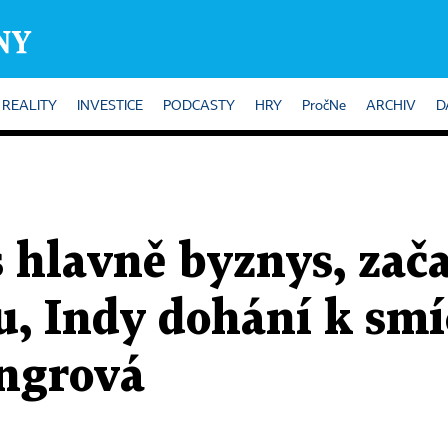
REALITY
INVESTICE
PODCASTY
HRY
PročNe
ARCHIV
D
s hlavně byznys, zača
, Indy dohání k smí
ingrová