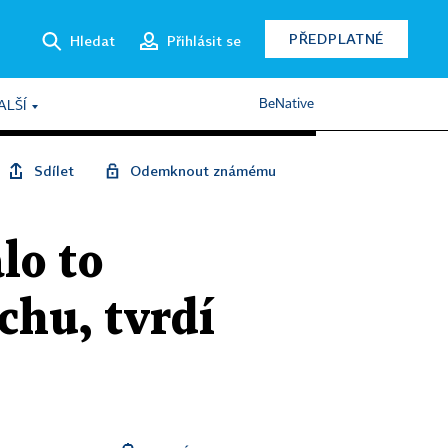
PŘEDPLATNÉ
Hledat
Přihlásit se
BeNative
ALŠÍ
Sdílet
Odemknout známému
lo to
chu, tvrdí