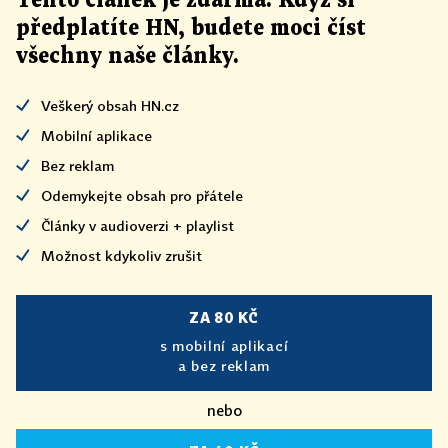
Tento článek
je
zdarma. Když si
předplatíte HN, budete moci číst
všechny naše články
.
Veškerý obsah HN.cz
Mobilní aplikace
Bez reklam
Odemykejte obsah pro přátele
Články v audioverzi + playlist
Možnost kdykoliv zrušit
ZA 80 KČ
s mobilní aplikací
a bez reklam
nebo