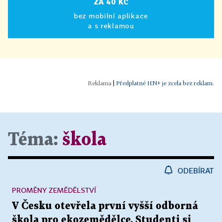
ZA 40 KČ
bez mobilní aplikace
a s reklamou
|
Předplatné HN+ je zcela bez reklam.
Téma:
škola
ODEBÍRAT
PROMĚNY ZEMĚDĚLSTVÍ
V Česku otevřela první vyšší odborná
škola pro ekozemědělce. Studenti si