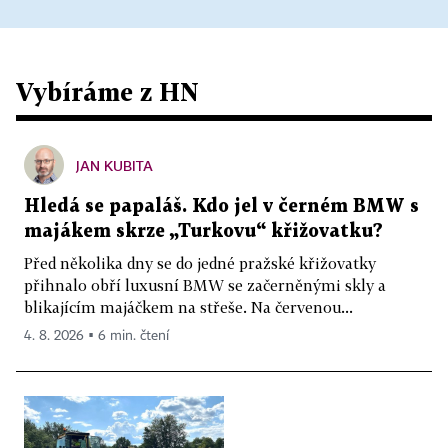
Vybíráme z HN
JAN KUBITA
Hledá se papaláš. Kdo jel v černém BMW s
majákem skrze „Turkovu“ křižovatku?
Před několika dny se do jedné pražské křižovatky
přihnalo obří luxusní BMW se začerněnými skly a
blikajícím majáčkem na střeše. Na červenou...
4. 8. 2026 ▪ 6 min. čtení