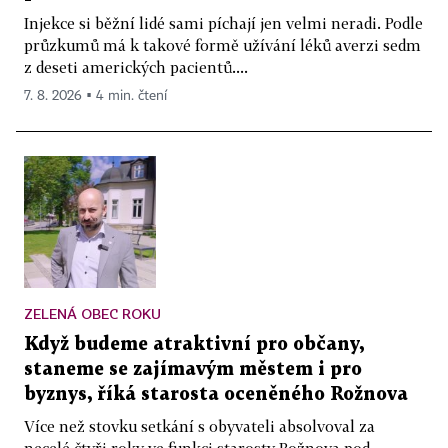
Injekce si běžní lidé sami píchají jen velmi neradi. Podle
průzkumů má k takové formě užívání léků averzi sedm
z deseti amerických pacientů....
7. 8. 2026 ▪ 4 min. čtení
ZELENÁ OBEC ROKU
Když budeme atraktivní pro občany,
staneme se zajímavým městem i pro
byznys, říká starosta oceněného Rožnova
Více než stovku setkání s obyvateli absolvoval za
necelé čtyři roky ve funkci starosty Rožnova pod