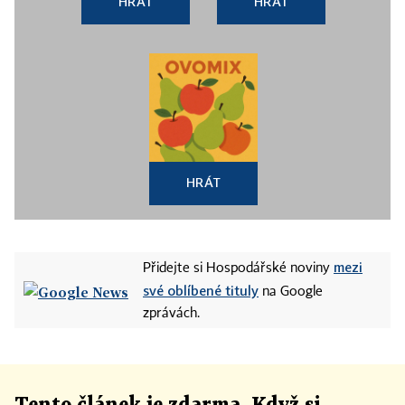
HRÁT
HRÁT
HRÁT
mezi
Přidejte si Hospodářské noviny
své oblíbené tituly
na Google
zprávách.