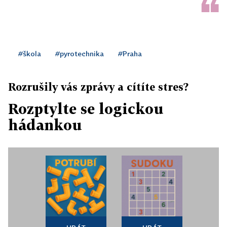
#škola
#pyrotechnika
#Praha
Rozrušily vás zprávy a cítíte stres?
Rozptylte se logickou
hádankou