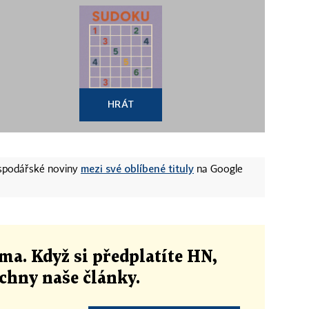
HRÁT
mezi své oblíbené tituly
ospodářské noviny
na Google
ma. Když si předplatíte HN,
echny naše články
.