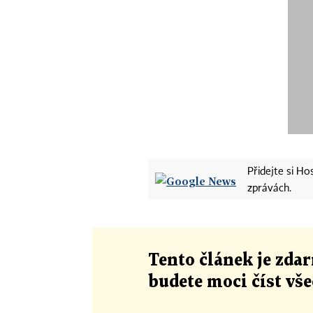
Přidejte si H
zprávách.
Tento článek
je
zdar
budete moci číst vš