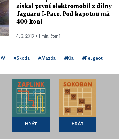
získal první elektromobil z dílny
Jaguaru I-Pace. Pod kapotou má
400 koní
4. 3. 2019 ▪ 1 min. čtení
MW
#Škoda
#Mazda
#Kia
#Peugeot
HRÁT
HRÁT