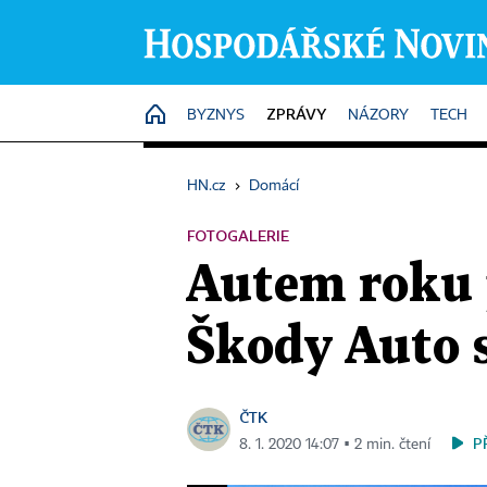
ZPRÁVY
HOME
BYZNYS
NÁZORY
TECH
HN.cz
›
Domácí
FOTOGALERIE
Autem roku 
Škody Auto s
ČTK
P
8. 1. 2020 14:07 ▪ 2 min. čtení