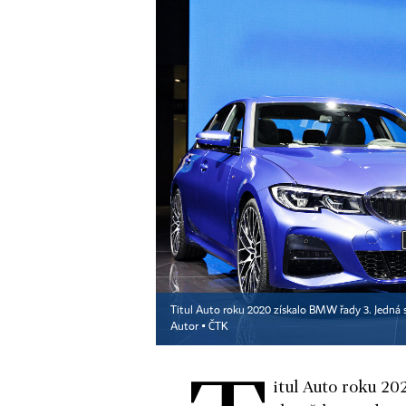
Titul Auto roku 2020 získalo BMW řady 3. Jedná s
Autor ▪
ČTK
itul Auto roku 2