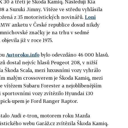
 30 a třetí je Škoda Kamiq. Následují Kia
8 a Suzuki Jimny. Vítěze ve středu vyhlásila
ožená z 35 motoristických novinářů.
Loni
BMW anketu v České republice dosud nikdy
mnichovské značky je na trhu v sedmé
objevila již v roce 1975.
ebu
Autoroku.info
bylo odevzdáno 46 000 hlasů.
ů dostal nejvíc hlasů Peugeot 208, v nižší
ála Škoda Scala, mezi luxusními vozy vyhrálo
ším malým crossoverem je Škoda Kamiq, mezi
e vítězem Subaru Forester a nejoblíbenějším
sportovními vozy zvítězilo Hyundai i30
 pick-upem je Ford Ranger Raptor.
stalo Audi e-tron, motorem roku Mazda
istického webu Garáž.cz zvítězila Škoda Kamiq.