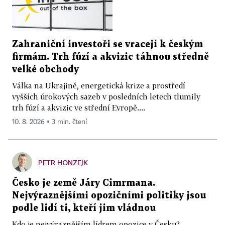
Zahraniční investoři se vracejí k českým
firmám. Trh fúzí a akvizic táhnou středně
velké obchody
Válka na Ukrajině, energetická krize a prostředí
vyšších úrokových sazeb v posledních letech tlumily
trh fúzí a akvizic ve střední Evropě....
10. 8. 2026 ▪ 3 min. čtení
PETR HONZEJK
Česko je země Járy Cimrmana.
Nejvýraznějšími opozičními politiky jsou
podle lidí ti, kteří jim vládnou
Kdo je nejvýraznějším lídrem opozice v Česku?