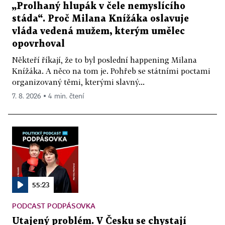
„Prolhaný hlupák v čele nemyslícího
stáda“. Proč Milana Knížáka oslavuje
vláda vedená mužem, kterým umělec
opovrhoval
Někteří říkají, že to byl poslední happening Milana
Knížáka. A něco na tom je. Pohřeb se státními poctami
organizovaný těmi, kterými slavný...
7. 8. 2026 ▪ 4 min. čtení
55:23
PODCAST PODPÁSOVKA
Utajený problém. V Česku se chystají