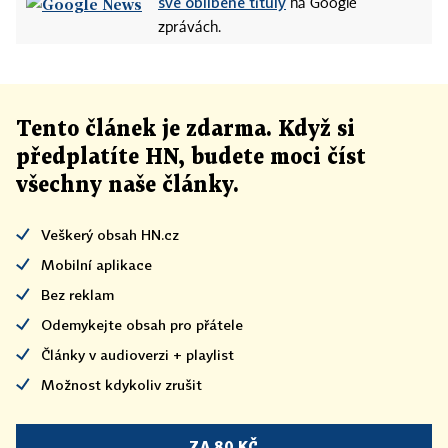
své oblíbené tituly
na Google
zprávách.
Tento článek
je
zdarma. Když si
předplatíte HN, budete moci číst
všechny naše články
.
Veškerý obsah HN.cz
Mobilní aplikace
Bez reklam
Odemykejte obsah pro přátele
Články v audioverzi + playlist
Možnost kdykoliv zrušit
ZA 80 KČ