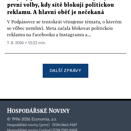
první volby, kdy sítě blokují politickou
reklamu. A hlavní oběť je nečekaná
V Podpásovce se tentokrát věnujeme tématu, o kterém
se vůbec nemluví. Meta začala blokovat politickou
reklamu na Facebooku a Instagramu a...
7. 8. 2026 ▪ 55:23 min.
DALŠÍ ZPRÁVY
©
1996-2026
Economia, a.s.
Hospodářské noviny (print) ISSN 0862-9587
Hospodářské noviny (online) ISSN 2787-950X