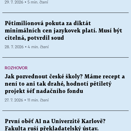
29. 7. 2026 ▪ 5 min. čtení
Pětimilionová pokuta za diktát
minimálních cen jazykovek platí. Musí být
citelná, potvrdil soud
28. 7. 2026 ▪ 4 min. čtení
ROZHOVOR
Jak pozvednout české školy? Máme recept a
není to ani tak drahé, hodnotí pětiletý
projekt šéf nadačního fondu
27. 7. 2026 ▪ 11 min. čtení
První oběť AI na Univerzitě Karlově?
Fakulta ruší překladatelský ústav.