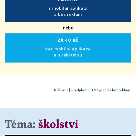
s mobilní aplikací
a bez reklam
nebo
ZA 40 KČ
bez mobilní aplikace
a s reklamou
|
Předplatné HN+ je zcela bez reklam.
Téma:
školství