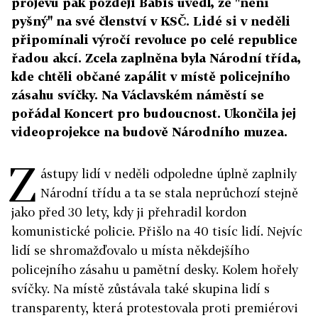
projevu pak později Babiš uvedl, že "není
pyšný" na své členství v KSČ. Lidé si v neděli
připomínali výročí revoluce po celé republice
řadou akcí. Zcela zaplněna byla Národní třída,
kde chtěli občané zapálit v místě policejního
zásahu svíčky. Na Václavském náměstí se
pořádal Koncert pro budoucnost. Ukončila jej
videoprojekce na budově Národního muzea.
Z
ástupy lidí v neděli odpoledne úplně zaplnily
Národní třídu a ta se stala neprůchozí stejně
jako před 30 lety, kdy ji přehradil kordon
komunistické policie. Přišlo na 40 tisíc lidí. Nejvíc
lidí se shromažďovalo u místa někdejšího
policejního zásahu u pamětní desky. Kolem hořely
svíčky. Na místě zůstávala také skupina lidí s
transparenty, která protestovala proti premiérovi