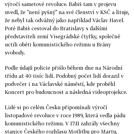
výročí sametové revoluce. Babiš tam v projevu
uvedl, že "není pyšný" na své členství v KSČ a lituje,
že nebyl tak odvážný jako například Václav Havel.
Poté Babiš cestoval do Bratislavy s dalšími
představiteli zemí Visegrádské čtyřky, společně
uctili oběti komunistického režimu u Brány
svobody.
Podle údajů policie přišlo během dne na Národní
třídu a
ž 40 tisíc lidí. Podobný počet lidí dorazil v
podvečer i na Václavské náměstí, kde proběhl
Koncert pro budoucnost a následná videoprojekce.
Lidé si po celém Česku připomínali výročí
listopadové revoluce v roce 1989, která vedla pádu
komunistického režimu.
V 17:11 zahrály všechny
stanice Českého rozhlasu Motlitbu pro Martu,