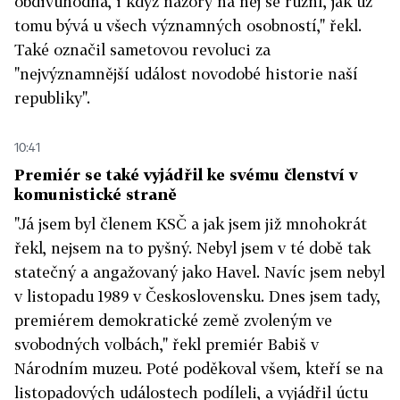
obdivuhodná, i když názory na něj se různí, jak už
tomu bývá u všech významných osobností," řekl.
Také označil sametovou revoluci za
"nejvýznamnější událost novodobé historie naší
republiky".
10:41
Premiér se také vyjádřil ke svému členství v
komunistické straně
"Já jsem byl členem KSČ a jak jsem již mnohokrát
řekl, nejsem na to pyšný. Nebyl jsem v té době tak
statečný a angažovaný jako Havel. Navíc jsem nebyl
v listopadu 1989 v Československu. Dnes jsem tady,
premiérem demokratické země zvoleným ve
svobodných volbách," řekl premiér Babiš v
Národním muzeu. Poté poděkoval všem, kteří se na
listopadových událostech podíleli, a vyjádřil úctu