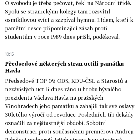
O svobodu je třeba pečovat, řekl na Národní třídě.
Spolu se stranickými kolegy tam rozsvítil
osmikilovou svíci a zazpíval hymnu. Lidem, kteří k
pamětní desce připomínající zásah proti
studentům v roce 1989 dnes přišli, poděkoval.
10:15
Předsedové některých stran uctili památku
Havla
Předsedové TOP 09, ODS, KDU-ČSL a Starostů a
nezávislých uctili dnes ráno u hrobu bývalého
prezidenta Václava Havla na pražských
Vinohradech jeho památku a zahájili tak své oslavy
30letého výročí od revoluce. Posledních tři dekády
označili za nejšťastnější období. Sobotní
demonstraci proti současnému premiérovi Andreji
Babišovi podporují, jejich strany jsou otevřené