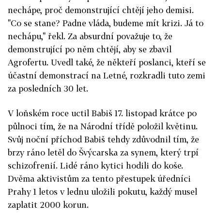
nechápe, proč demonstrující chtějí jeho demisi.
"Co se stane? Padne vláda, budeme mít krizi. Já to
nechápu," řekl. Za absurdní považuje to, že
demonstrující po něm chtějí, aby se zbavil
Agrofertu. Uvedl také, že někteří poslanci, kteří se
účastní demonstrací na Letné, rozkradli tuto zemi
za posledních 30 let.
V loňském roce uctil Babiš 17. listopad krátce po
půlnoci tím, že na Národní třídě položil květinu.
Svůj noční příchod Babiš tehdy zdůvodnil tím, že
brzy ráno letěl do Švýcarska za synem, který trpí
schizofrenií. Lidé ráno kytici hodili do koše.
Dvěma aktivistům za tento přestupek úředníci
Prahy 1 letos v lednu uložili pokutu, každý musel
zaplatit 2000 korun.