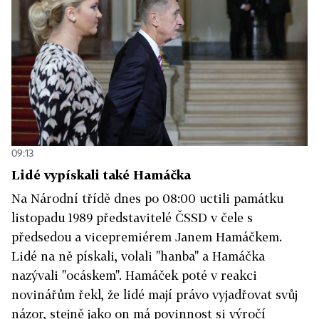
09:13
Lidé vypískali také Hamáčka
Na Národní třídě dnes po 08:00 uctili památku
listopadu 1989 představitelé ČSSD v čele s
předsedou a vicepremiérem Janem Hamáčkem.
Lidé na ně pískali, volali "hanba" a Hamáčka
nazývali "ocáskem". Hamáček poté v reakci
novinářům řekl, že lidé mají právo vyjadřovat svůj
názor, stejně jako on má povinnost si výročí