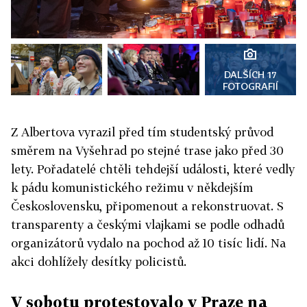
DALŠÍCH 17
FOTOGRAFIÍ
Z Albertova vyrazil před tím studentský průvod
směrem na Vyšehrad po stejné trase jako před 30
lety. Pořadatelé chtěli tehdejší události, které vedly
k pádu komunistického režimu v někdejším
Československu, připomenout a rekonstruovat. S
transparenty a českými vlajkami se podle odhadů
organizátorů vydalo na pochod až 10 tisíc lidí. Na
akci dohlížely desítky policistů.
V sobotu protestovalo v Praze na