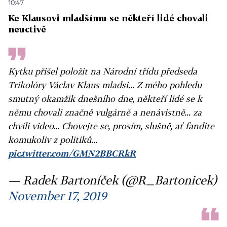
10:47
Ke Klausovi mladšímu se někteří lidé chovali
neuctivě
Kytku přišel položit na Národní třídu předseda
Trikolóry Václav Klaus mladsi... Z mého pohledu
smutný okamžik dnešního dne, někteří lidé se k
němu chovali značně vulgárně a nenávistně... za
chvíli video... Chovejte se, prosím, slušně, ať fandite
komukoliv z politiků...
pic.twitter.com/GMN2BBCRkR
— Radek Bartoníček (@R_Bartonicek)
November 17, 2019