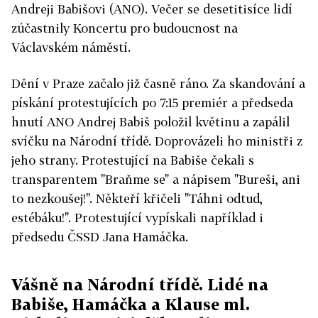
Andreji Babišovi (ANO). Večer se desetitisíce lidí
zúčastnily Koncertu pro budoucnost na
Václavském náměstí.
Dění v Praze začalo již časně ráno. Za skandování a
pískání protestujících po 7:15 premiér a předseda
hnutí ANO Andrej Babiš položil květinu a zapálil
svíčku na Národní třídě. Doprovázeli ho ministři z
jeho strany. Protestující na Babiše čekali s
transparentem "Braňme se" a nápisem "Bureši, ani
to nezkoušej!". Někteří křičeli "Táhni odtud,
estébáku!". Protestující vypískali například i
předsedu ČSSD Jana Hamáčka.
Vášně na Národní třídě. Lidé na
Babiše, Hamáčka a Klause ml.