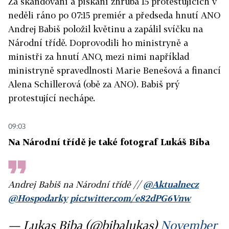
Za skandování a pískání zhruba 15 protestujících v
neděli ráno po 07:15 premiér a předseda hnutí ANO
Andrej Babiš položil květinu a zapálil svíčku na
Národní třídě. Doprovodili ho ministryně a
ministři za hnutí ANO, mezi nimi například
ministryně spravedlnosti Marie Benešová a financí
Alena Schillerová (obě za ANO). Babiš prý
protestující nechápe.
09:03
Na Národní třídě je také fotograf Lukáš Bíba
Andrej Babiš na Národní třídě //
@Aktualnecz
@Hospodarky
pic.twitter.com/e82dPG6Vnw
— Lukas Biba (@bibalukas)
November