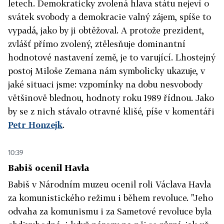
letech. Demokraticky zvolená hlava státu nejeví o
svátek svobody a demokracie valný zájem, spíše to
vypadá, jako by ji obtěžoval. A protože prezident,
zvlášť přímo zvolený, ztělesňuje dominantní
hodnotové nastavení země, je to varující. Lhostejný
postoj Miloše Zemana nám symbolicky ukazuje, v
jaké situaci jsme: vzpomínky na dobu nesvobody
většinově blednou, hodnoty roku 1989 řídnou. Jako
by se z nich stávalo otravné klišé, píše v komentáři
Petr Honzejk
.
10:39
Babiš ocenil Havla
Babiš v Národním muzeu ocenil roli Václava Havla
za komunistického režimu i během revoluce. "Jeho
odvaha za komunismu i za Sametové revoluce byla