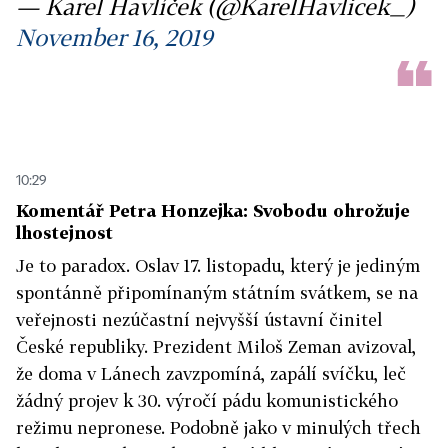
— Karel Havlíček (@KarelHavlicek_)
November 16, 2019
10:29
Komentář Petra Honzejka: Svobodu ohrožuje
lhostejnost
Je to paradox. Oslav 17. listopadu, který je jediným
spontánně připomínaným státním svátkem, se na
veřejnosti nezúčastní nejvyšší ústavní činitel
České republiky. Prezident Miloš Zeman avizoval,
že doma v Lánech zavzpomíná, zapálí svíčku, leč
žádný projev k 30. výročí pádu komunistického
režimu nepronese. Podobně jako v minulých třech