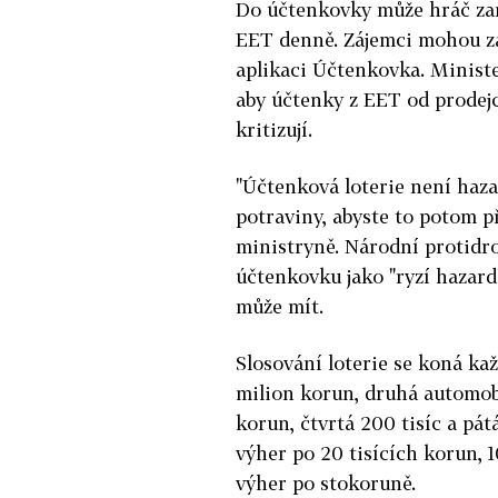
Do účtenkovky může hráč zar
EET denně. Zájemci mohou za
aplikaci Účtenkovka. Ministe
aby účtenky z EET od prodejců
kritizují.
"Účtenková loterie není haza
potraviny, abyste to potom př
ministryně. Národní protidr
účtenkovku jako "ryzí hazard
může mít.
Slosování loterie se koná kaž
milion korun, druhá automobi
korun, čtvrtá 200 tisíc a pát
výher po 20 tisících korun, 
výher po stokoruně.