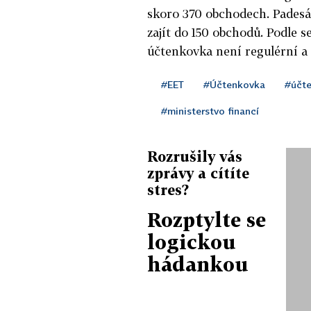
skoro 370 obchodech. Padesát
zajít do 150 obchodů. Podle s
účtenkovka není regulérní a ž
#EET
#Účtenkovka
#účte
#ministerstvo financí
Rozrušily vás
zprávy a cítíte
stres?
Rozptylte se
logickou
hádankou