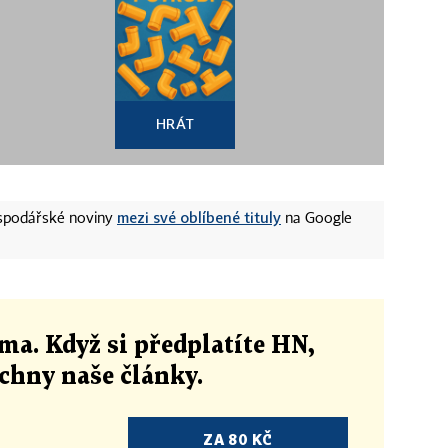
HRÁT
mezi své oblíbené tituly
ospodářské noviny
na Google
ma. Když si předplatíte HN,
echny naše články
.
ZA 80 KČ