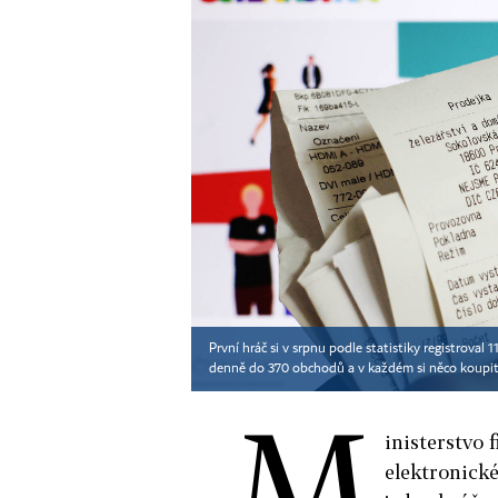
První hráč si v srpnu podle statistiky registroval
denně do 370 obchodů a v každém si něco koupit -
M
inisterstvo 
elektronické