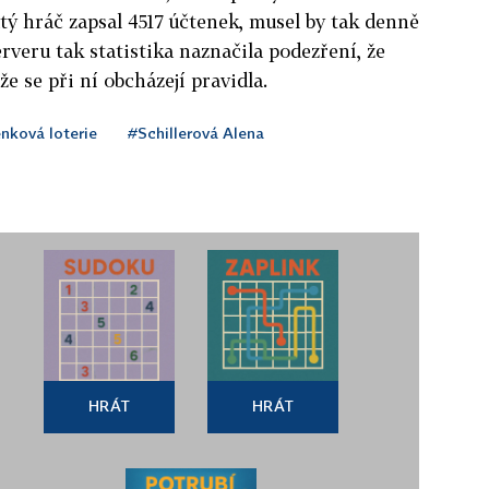
ý hráč zapsal 4517 účtenek, musel by tak denně
erveru tak statistika naznačila podezření, že
e se při ní obcházejí pravidla.
nková loterie
#Schillerová Alena
HRÁT
HRÁT