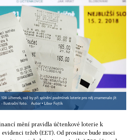
 11 128 účtenek, což by při splnění podmínek loterie pro něj znamenalo jít
 Ilustrační foto.
Autor ▪
Libor Fojtík
financí mění pravidla účtenkové loterie k
 evidenci tržeb (EET). Od prosince bude moci