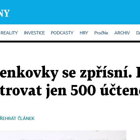
REALITY
INVESTICE
PODCASTY
HRY
PročNe
ARCHIV
D
enkovky se zpřísní.
trovat jen 500 účte
ŘEHRÁT ČLÁNEK