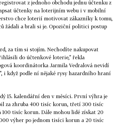
egistrovat z jednoho obchodu jednu účtenku z
psat účtenky na loterijním webu i v mobilní
rstvo chce loterií motivovat zákazníky k tomu,
 žádali a brali si je. Opoziční politici postup
rd, za tím si stojím. Nechodíte nakupovat
ihlásili do účtenkové loterie," řekla
ogová koordinátorka Jarmila Vedralová nevidí
", i když podle ní nějaké rysy hazardního hraní
dý 15. kalendářní den v měsíci. První výhra je
l za zhruba 400 tisíc korun, třetí 300 tisíc
á 100 tisíc korun. Dále mohou lidé získat 20
1000 výher po jednom tisíci korun a 20 tisíc