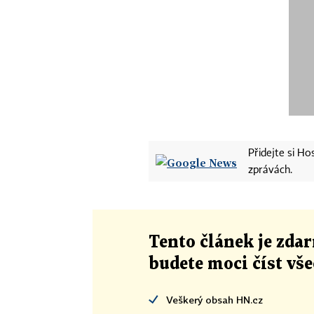
Přidejte si H
zprávách.
Tento článek
je
zdar
budete moci číst vš
Veškerý obsah HN.cz