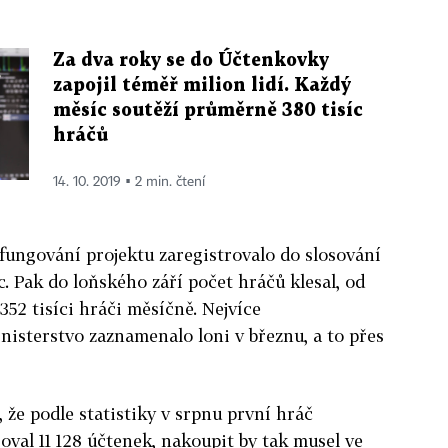
Za dva roky se do Účtenkovky
zapojil téměř milion lidí. Každý
měsíc soutěží průměrně 380 tisíc
hráčů
14. 10. 2019 ▪ 2 min. čtení
 fungování projektu zaregistrovalo do slosování
íc. Pak do loňského září počet hráčů klesal, od
 352 tisíci hráči měsíčně. Nejvíce
isterstvo zaznamenalo loni v březnu, a to přes
 že podle statistiky v srpnu první hráč
oval 11 128 účtenek, nakoupit by tak musel ve