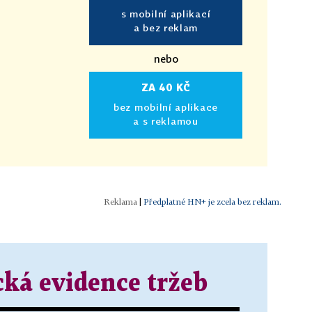
s mobilní aplikací
a bez reklam
nebo
ZA 40 KČ
bez mobilní aplikace
a s reklamou
|
Předplatné HN+ je zcela bez reklam.
cká evidence tržeb