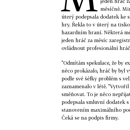
jeden hráč z
měsíčně. Min
úterý podepsala dodatek ke 
hry. Řekla to v úterý na tis
hazardním hraní. Některá mé
jeden hráč za měsíc zaregist
ovládnout profesionální hráč
"Odmítám spekulace, že by exi
něco prokázalo, hráč by byl v
podle své šéfky problém s v
zaznamenalo v létě. "Vytvořil 
směňovat. To je něco nepřijat
podepsala smluvní dodatek s
stanovením maximálního počt
Čeká se na podpis firmy.