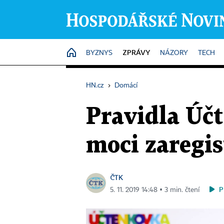
ZPRÁVY
HOME
BYZNYS
NÁZORY
TECH
HN.cz
›
Domácí
Pravidla Účt
moci zaregis
ČTK
P
5. 11. 2019 14:48 ▪ 3 min. čtení