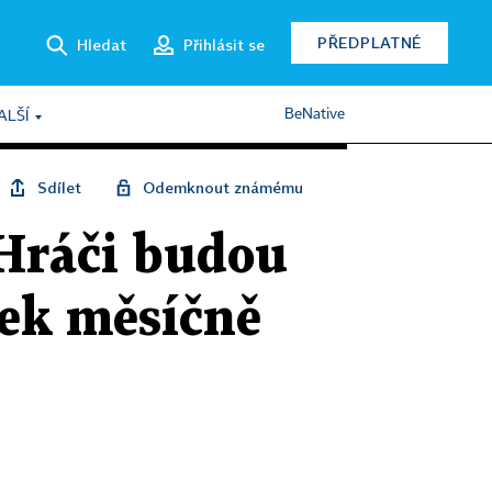
PŘEDPLATNÉ
Hledat
Přihlásit se
BeNative
ALŠÍ
Sdílet
Odemknout známému
 Hráči budou
nek měsíčně