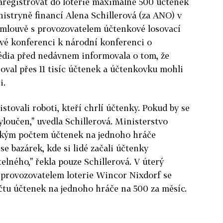
aregistrovat do loterie maximálně 500 účtenek
istryně financí Alena Schillerová (za ANO) v
smlouvě s provozovatelem účtenkové losovací
kové konferenci k národní konferenci o
dia před nedávnem informovala o tom, že
roval přes 11 tisíc účtenek a účtenkovku mohli
i.
stovali roboti, kteří chrlí účtenky. Pokud by se
yloučen," uvedla Schillerová. Ministerstvo
elkým počtem účtenek na jednoho hráče
se bazárek, kde si lidé začali účtenky
elného," řekla pouze Schillerová. V úterý
 provozovatelem loterie Wincor Nixdorf se
u účtenek na jednoho hráče na 500 za měsíc.