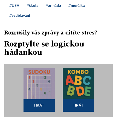
#USA
#škola
#armáda
#morálka
#vzdělávání
Rozrušily vás zprávy a cítíte stres?
Rozptylte se logickou
hádankou
HRÁT
HRÁT