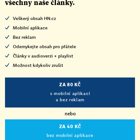
všechny naše články
.
Veškerý obsah HN.cz
Mobilní aplikace
Bez reklam
Odemykejte obsah pro přátele
Články v audioverzi + playlist
Možnost kdykoliv zrušit
ZA 80 KČ
s mobilní aplikací
a bez reklam
nebo
ZA 40 KČ
bez mobilní aplikace