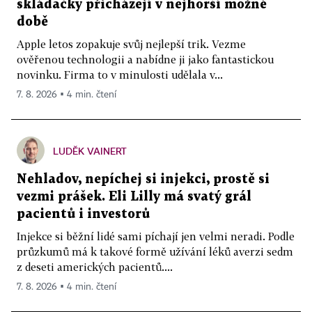
skládačky přicházejí v nejhorší možné
době
Apple letos zopakuje svůj nejlepší trik. Vezme
ověřenou technologii a nabídne ji jako fantastickou
novinku. Firma to v minulosti udělala v...
7. 8. 2026 ▪ 4 min. čtení
LUDĚK VAINERT
Nehladov, nepíchej si injekci, prostě si
vezmi prášek. Eli Lilly má svatý grál
pacientů i investorů
Injekce si běžní lidé sami píchají jen velmi neradi. Podle
průzkumů má k takové formě užívání léků averzi sedm
z deseti amerických pacientů....
7. 8. 2026 ▪ 4 min. čtení