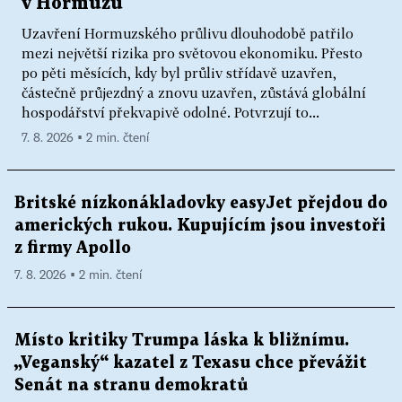
v Hormuzu
Uzavření Hormuzského průlivu dlouhodobě patřilo
mezi největší rizika pro světovou ekonomiku. Přesto
po pěti měsících, kdy byl průliv střídavě uzavřen,
částečně průjezdný a znovu uzavřen, zůstává globální
hospodářství překvapivě odolné. Potvrzují to...
7. 8. 2026 ▪ 2 min. čtení
Britské nízkonákladovky easyJet přejdou do
amerických rukou. Kupujícím jsou investoři
z firmy Apollo
7. 8. 2026 ▪ 2 min. čtení
Místo kritiky Trumpa láska k bližnímu.
„Veganský“ kazatel z Texasu chce převážit
Senát na stranu demokratů