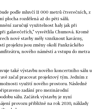
bude podle mluvčí 11 000 metrů čtverečních, z
í plocha rozdělená až do pěti sálů.
mnění zaručují využitelnost
haly
jak při
 při galavečeřích," vysvětlila Chumová. Kromě
ech nové stavby měly vzniknout kavárny,
stí projektu jsou změny okolí Pankráckého
mfiteátru, nového náměstí a vstupu do metra
vuje také výstavbu nového koncertního sálu u
ravě začal pracovat projektový tým. Jedním z
t možnosti využití nového prostoru. Následně
připraveno zadání pro mezinárodní
odobu sálu. Začátek výstavby je nyní
ájení provozu přibližně na rok 2030, náklady