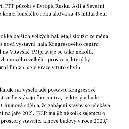
í. PPF působí v Evropě, Rusku, Asii a Severní
e konci loňského roku aktiva za 45 miliard eur
kolika dalších
velkých
hal
.
Mají
sloužit
zejména
ko nová výstavní
hala
Kongresového centra
 na Vltavské. Připravuje se také několik
tavba nového
velkého
prostoru, který by
rní funkci, se
v
Praze
v
tuto chvíli
lánuje na Vyšehradě postavit Kongresové
t vedle stávajícího centra, se kterým bude
Chumová sdělila, že zahájení stavby se očekává
í na jaře 2021. "KCP má již několik zájemců o
 prostory stávající a nové budovy
v
roce 2023,"