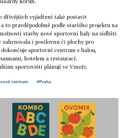
miliardy korun.
 dřívějších vyjádření také postavit
, a to pravděpodobně podle staršího projektu na
 možnosti stavby nové sportovní
haly
na sídlišti
y zahrnovala i posilovnu či plochy pro
 dokončuje sportovní centrum s
halou
,
 saunami, hotelem a restaurací.
šími sportovišti plánují ve Vinoři.
sové centrum
#Praha