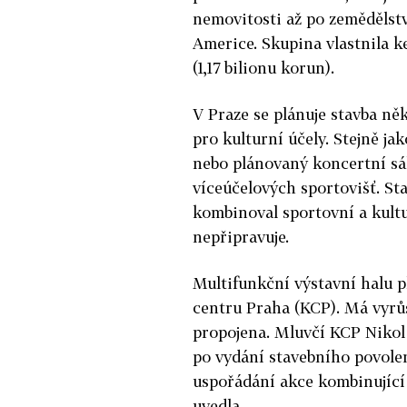
nemovitosti až po zemědělstv
Americe. Skupina vlastnila k
(1,17 bilionu korun).
V
Praze
se plánuje stavba ně
pro kulturní účely. Stejně ja
nebo plánovaný koncertní sál
víceúčelových sportovišť. S
kombinoval sportovní a kultu
nepřipravuje.
Multifunkční výstavní
halu
p
centru
Praha
(KCP). Má vyrůs
propojena. Mluvčí KCP Nikol 
po vydání stavebního povolen
uspořádání akce kombinující
uvedla.