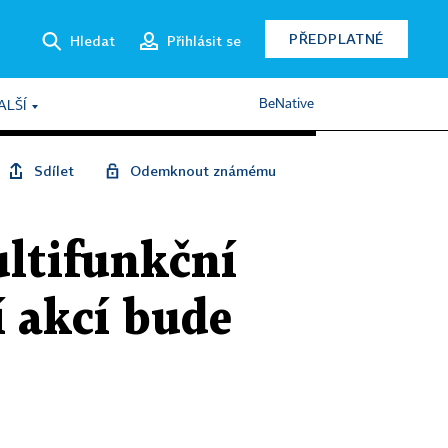
PŘEDPLATNÉ
Hledat
Přihlásit se
BeNative
ALŠÍ
Sdílet
Odemknout známému
ultifunkční
í akcí bude