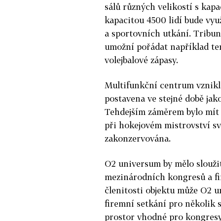
sálů různých velikostí s kapa
kapacitou 4500 lidí bude vyu
a sportovních utkání. Tribun
umožní pořádat například ten
volejbalové zápasy.
Multifunkční centrum vzniklo
postavena ve stejné době jak
Tehdejším záměrem bylo mít t
při hokejovém mistrovství sv
zakonzervována.
O2 universum by mělo slouži
mezinárodních kongresů a fi
členitosti objektu může O2 u
firemní setkání pro několik s
prostor vhodné pro kongresy 