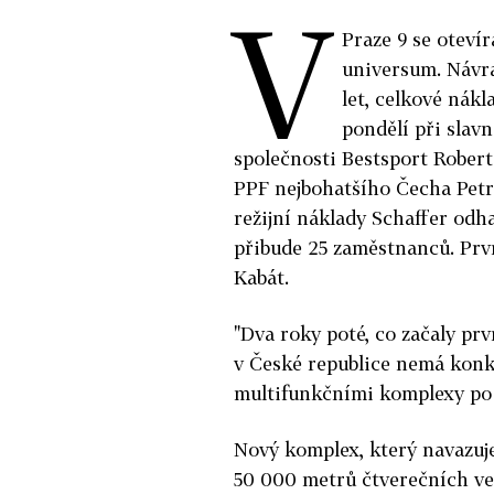
V
Praze 9 se oteví
universum. Návra
let, celkové nákl
pondělí při slav
společnosti Bestsport Robert
PPF nejbohatšího Čecha Petra
režijní náklady Schaffer odh
přibude 25 zaměstnanců. Prvn
Kabát.
"Dva roky poté, co začaly pr
v České republice nemá konku
multifunkčními komplexy po c
Nový komplex, který navazuje
50 000 metrů čtverečních ve 