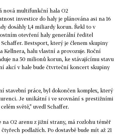
rá nová multifunkční hala O2
tnost investice do haly je plánována asi na 16
ady dosáhly 1,4 miliardy korun. Řekl to v
nostním otevření haly generální ředitel
 Schaffer. Bestsport, který je členem skupiny
 Kellnera, halu vlastní a provozuje. Roční
aduje na 50 milionů korun, ke stávajícímu stavu
í akcí v hale bude čtvrteční koncert skupiny
vní stavební práce, byl dokončen komplex, který
renci. Je unikátní i ve srovnání s prestižními
elém světě," uvedl Schaffer.
 na O2 arenu z jižní strany, má rozlohu téměř
čtyřech podlažích. Po dostavbě bude mít až 21