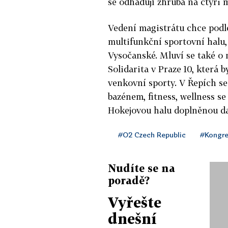
se odhadují zhruba na čtyři 
Vedení magistrátu chce podle
multifunkční sportovní
halu
Vysočanské. Mluví se také o
Solidarita
v
Praze
10, která b
venkovní sporty.
V
Řepích se
bazénem, fitness, wellness se
Hokejovou
halu
doplněnou dal
#O2 Czech Republic
#Kongre
Nudíte se na
poradě?
Vyřešte
dnešní