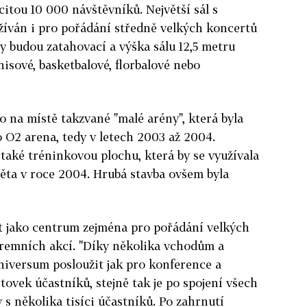
citou 10 000 návštěvníků. Největší sál s
žíván i pro pořádání středně velkých koncertů
y budou zatahovací a výška sálu 12,5 metru
isové, basketbalové, florbalové nebo
 na místě takzvané "malé arény", která byla
o O2 arena, tedy v letech 2003 až 2004.
aké tréninkovou plochu, která by se využívala
ěta v roce 2004. Hrubá stavba ovšem byla
t jako centrum zejména pro pořádání velkých
remních akcí. "Díky několika vchodům a
niversum posloužit jak pro konference a
tovek účastníků, stejně tak je po spojení všech
s několika tisíci účastníků. Po zahrnutí