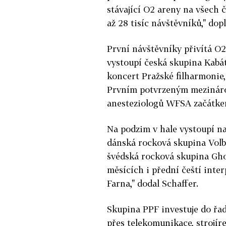
stávající O2 areny na všech 
až 28 tisíc návštěvníků," dopl
První návštěvníky přivítá O2
vystoupí česká skupina Kabát
koncert Pražské filharmonie,
Prvním potvrzeným mezináro
anesteziologů WFSA začátkem
Na podzim v hale vystoupí na
dánská rocková skupina Volbe
švédská rocková skupina Ghos
měsících i přední čeští inte
Farna," dodal Schaffer.
Skupina PPF investuje do řad
přes telekomunikace, strojíre