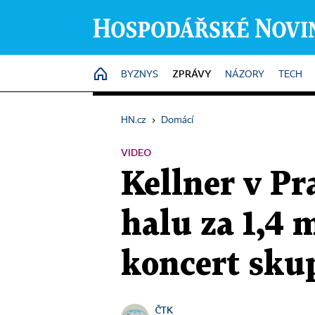
ZPRÁVY
HOME
BYZNYS
NÁZORY
TECH
HN.cz
›
Domácí
VIDEO
Kellner v Pr
halu za 1,4 
koncert sku
ČTK