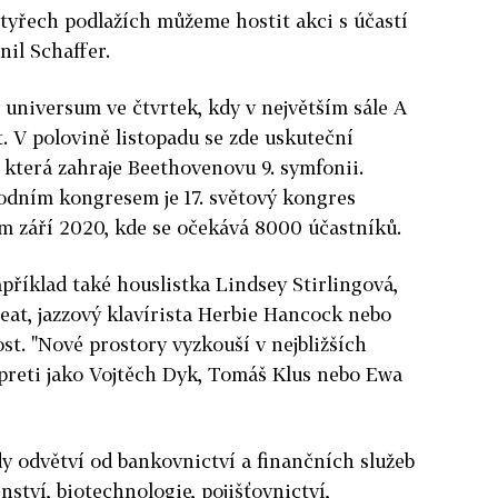
čtyřech podlažích můžeme hostit akci s účastí
nil Schaffer.
 universum ve čtvrtek, kdy v největším sále A
. V polovině listopadu se zde uskuteční
 která zahraje Beethovenovu 9. symfonii.
dním kongresem je 17. světový kongres
 září 2020, kde se očekává 8000 účastníků.
příklad také houslistka Lindsey Stirlingová,
at, jazzový klavírista Herbie Hancock nebo
t. "Nové prostory vyzkouší v nejbližších
rpreti jako Vojtěch Dyk, Tomáš Klus nebo Ewa
y odvětví od bankovnictví a finančních služeb
nství, biotechnologie, pojišťovnictví,