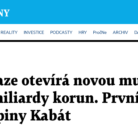
REALITY
INVESTICE
PODCASTY
HRY
PročNe
ARCHIV
D
aze otevírá novou m
miliardy korun. Prvn
piny Kabát