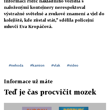
informací řidič nákladního vozidla s
naloženými kontejnery nerespektoval
výstražné světelné a zvukové znamení a vjel do
kolejiště, kde zůstal stát," sdělila policejní
mluvčí Eva Kropáčová.
#nehoda
#kamion
#vlak
#video
Informace už máte
Teď je čas procvičit mozek