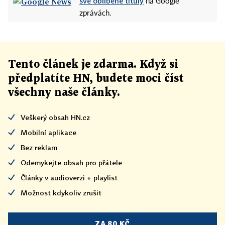
své oblíbené tituly
na Google
zprávách.
Tento článek
je
zdarma. Když si
předplatíte HN, budete moci číst
všechny naše články
.
Veškerý obsah HN.cz
Mobilní aplikace
Bez reklam
Odemykejte obsah pro přátele
Články v audioverzi + playlist
Možnost kdykoliv zrušit
ZA 80 KČ