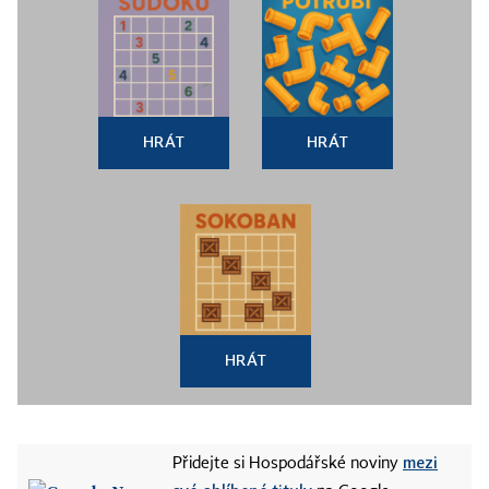
HRÁT
HRÁT
HRÁT
mezi
Přidejte si Hospodářské noviny