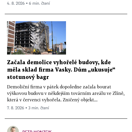
4. 8. 2026 ▪ 6 min. čtení
Začala demolice vyhořelé budovy, kde
měla sklad firma Vasky. Dům „ukusuje“
stotunový bagr
Demoliční firma v pátek dopoledne začala bourat
výškovou budovu v někdejším továrním areálu ve Zlíně,
která v červenci vyhořela. Zničený objekt...
7. 8. 2026 ▪ 3 min. čtení
PETR HONZEJK