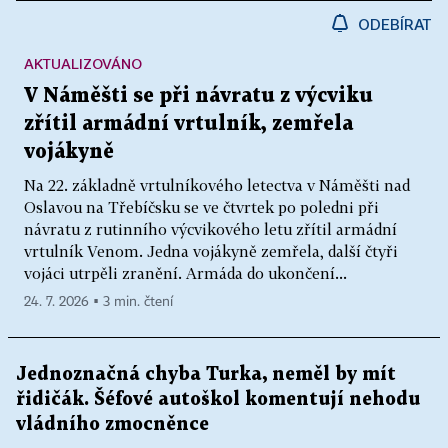
ODEBÍRAT
AKTUALIZOVÁNO
V Náměšti se při návratu z výcviku
zřítil armádní vrtulník, zemřela
vojákyně
Na 22. základně vrtulníkového letectva v Náměšti nad
Oslavou na Třebíčsku se ve čtvrtek po poledni při
návratu z rutinního výcvikového letu zřítil armádní
vrtulník Venom. Jedna vojákyně zemřela, další čtyři
vojáci utrpěli zranění. Armáda do ukončení...
24. 7. 2026 ▪ 3 min. čtení
Jednoznačná chyba Turka, neměl by mít
řidičák. Šéfové autoškol komentují nehodu
vládního zmocněnce