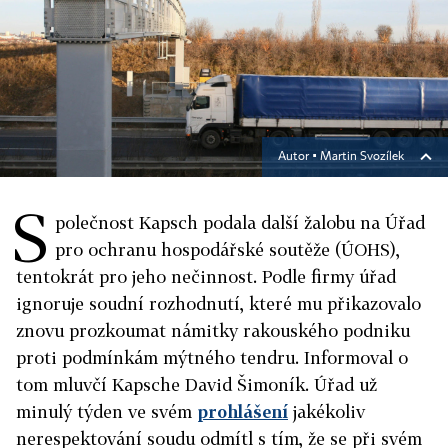
Autor ▪
Martin Svozílek
S
polečnost Kapsch podala další žalobu na Úřad
pro ochranu hospodářské soutěže (ÚOHS),
tentokrát pro jeho nečinnost. Podle firmy úřad
ignoruje soudní rozhodnutí, které mu přikazovalo
znovu prozkoumat námitky rakouského podniku
proti podmínkám mýtného tendru. Informoval o
tom mluvčí Kapsche David Šimoník.
Úřad už
minulý týden ve svém
prohlášení
jakékoliv
nerespektování soudu odmítl s tím, že se při svém