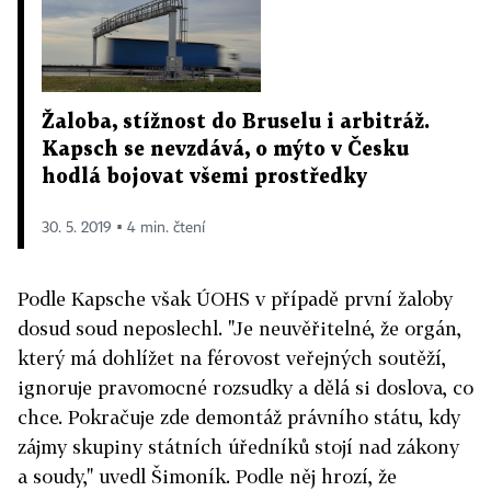
Žaloba, stížnost do Bruselu i arbitráž.
Kapsch se nevzdává, o mýto v Česku
hodlá bojovat všemi prostředky
30. 5. 2019 ▪ 4 min. čtení
Podle Kapsche však ÚOHS v případě první žaloby
dosud soud neposlechl. "Je neuvěřitelné, že orgán,
který má dohlížet na férovost veřejných soutěží,
ignoruje pravomocné rozsudky a dělá si doslova, co
chce. Pokračuje zde demontáž právního státu, kdy
zájmy skupiny státních úředníků stojí nad zákony
a soudy," uvedl Šimoník. Podle něj hrozí, že