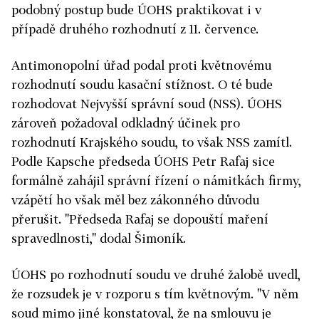
podobný postup bude ÚOHS praktikovat i v
případě druhého rozhodnutí z 11. července.
Antimonopolní úřad podal proti květnovému
rozhodnutí soudu kasační stížnost. O té bude
rozhodovat Nejvyšší správní soud (NSS). ÚOHS
zároveň požadoval odkladný účinek pro
rozhodnutí Krajského soudu, to však NSS zamítl.
Podle Kapsche předseda ÚOHS Petr Rafaj sice
formálně zahájil správní řízení o námitkách firmy,
vzápětí ho však měl bez zákonného důvodu
přerušit. "Předseda Rafaj se dopouští maření
spravedlnosti," dodal Šimoník.
ÚOHS po rozhodnutí soudu ve druhé žalobě uvedl,
že rozsudek je v rozporu s tím květnovým. "V něm
soud mimo jiné konstatoval, že na smlouvu je