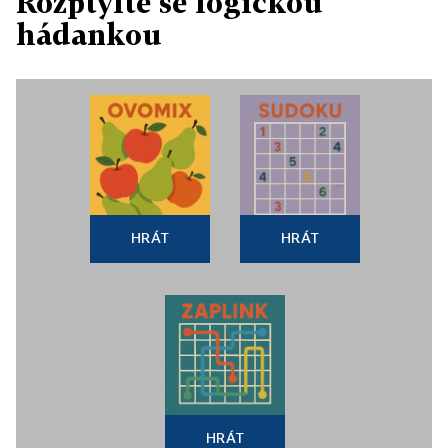
Rozptylte se logickou
hádankou
HRÁT
HRÁT
HRÁT