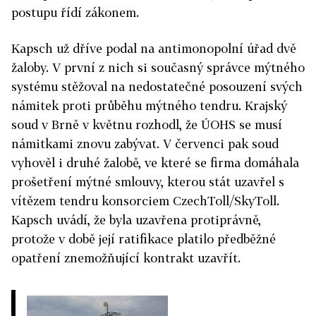
postupu řídí zákonem.
Kapsch už dříve podal na antimonopolní úřad dvě
žaloby. V první z nich si současný správce mýtného
systému stěžoval na nedostatečné posouzení svých
námitek proti průběhu mýtného tendru. Krajský
soud v Brně v květnu rozhodl, že ÚOHS se musí
námitkami znovu zabývat. V červenci pak soud
vyhověl i druhé žalobě, ve které se firma domáhala
prošetření mýtné smlouvy, kterou stát uzavřel s
vítězem tendru konsorciem CzechToll/SkyToll.
Kapsch uvádí, že byla uzavřena protiprávně,
protože v době její ratifikace platilo předběžné
opatření znemožňující kontrakt uzavřít.