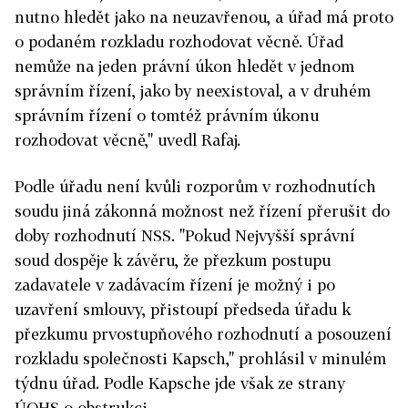
nutno hledět jako na neuzavřenou, a úřad má proto
o podaném rozkladu rozhodovat věcně. Úřad
nemůže na jeden právní úkon hledět v jednom
správním řízení, jako by neexistoval, a v druhém
správním řízení o tomtéž právním úkonu
rozhodovat věcně," uvedl Rafaj.
Podle úřadu není kvůli rozporům v rozhodnutích
soudu jiná zákonná možnost než řízení přerušit do
doby rozhodnutí NSS. "Pokud Nejvyšší správní
soud dospěje k závěru, že přezkum postupu
zadavatele v zadávacím řízení je možný i po
uzavření smlouvy, přistoupí předseda úřadu k
přezkumu prvostupňového rozhodnutí a posouzení
rozkladu společnosti Kapsch," prohlásil v minulém
týdnu úřad. Podle Kapsche jde však ze strany
ÚOHS o obstrukci.