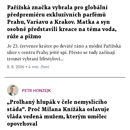
Pařížská značka vybrala pro globální
předpremiéru exkluzivních parfémů
Prahu, Varšavu a Krakov. Matka a syn
osobně představili kreace na téma voda,
růže a pižmo
Je 23. července krátce po deváté ráno a módní Pařížská
ulice v centru Prahy ještě spí. Přesto se tudy začínají
trousit vybraní lifestyloví...
8. 8. 2026 ▪ 4 min. čtení
PETR HONZEJK
„Prolhaný hlupák v čele nemyslícího
stáda“. Proč Milana Knížáka oslavuje
vláda vedená mužem, kterým umělec
opovrhoval