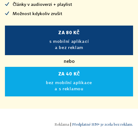
Články v audioverzi + playlist
Možnost kdykoliv zrušit
ZA 80 KČ
s mobilní aplikací
a bez reklam
nebo
ZA 40 KČ
bez mobilní aplikace
a s reklamou
|
Předplatné HN+ je zcela bez reklam.