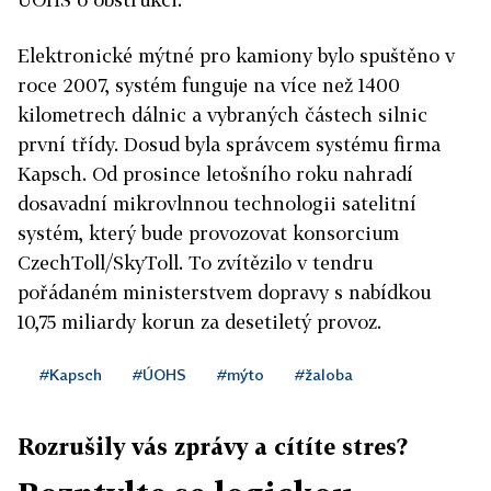
Elektronické mýtné pro kamiony bylo spuštěno v
roce 2007, systém funguje na více než 1400
kilometrech dálnic a vybraných částech silnic
první třídy. Dosud byla správcem systému firma
Kapsch. Od prosince letošního roku nahradí
dosavadní mikrovlnnou technologii satelitní
systém, který bude provozovat konsorcium
CzechToll/SkyToll. To zvítězilo v tendru
pořádaném ministerstvem dopravy s nabídkou
10,75 miliardy korun za desetiletý provoz.
#Kapsch
#ÚOHS
#mýto
#žaloba
Rozrušily vás zprávy a cítíte stres?