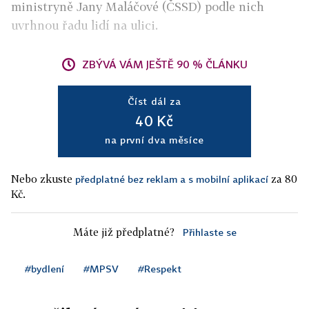
ministryně Jany Maláčové (ČSSD) podle nich
uvrhnou řadu lidí na ulici.
ZBÝVÁ VÁM JEŠTĚ 90 % ČLÁNKU
Číst dál za
40 Kč
na první dva měsíce
Nebo zkuste
za 80
předplatné bez reklam a s mobilní aplikací
Kč.
Máte již předplatné?
Přihlaste se
#bydlení
#MPSV
#Respekt