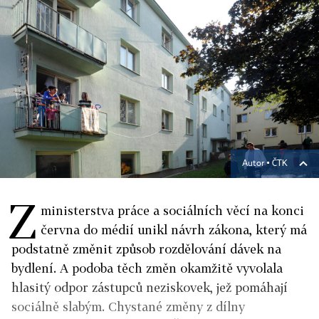
Autor ▪
ČTK
Z
ministerstva práce a sociálních věcí na konci
června do médií unikl návrh zákona, který má
podstatně změnit způsob rozdělování dávek na
bydlení. A podoba těch změn okamžitě vyvolala
hlasitý odpor zástupců neziskovek, jež pomáhají
sociálně slabým. Chystané změny z dílny