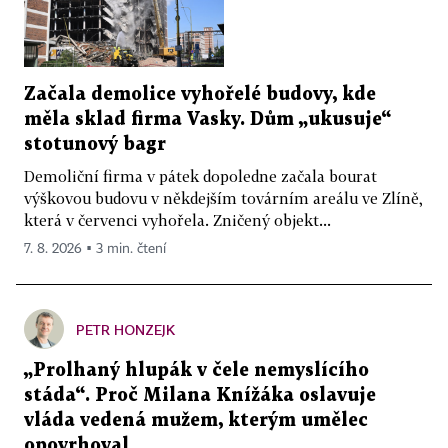
Začala demolice vyhořelé budovy, kde
měla sklad firma Vasky. Dům „ukusuje“
stotunový bagr
Demoliční firma v pátek dopoledne začala bourat
výškovou budovu v někdejším továrním areálu ve Zlíně,
která v červenci vyhořela. Zničený objekt...
7. 8. 2026 ▪ 3 min. čtení
PETR HONZEJK
„Prolhaný hlupák v čele nemyslícího
stáda“. Proč Milana Knížáka oslavuje
vláda vedená mužem, kterým umělec
opovrhoval