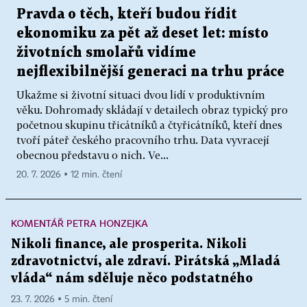
Pravda o těch, kteří budou řídit
ekonomiku za pět až deset let: místo
životních smolařů vidíme
nejflexibilnější generaci na trhu práce
Ukažme si životní situaci dvou lidí v produktivním
věku. Dohromady skládají v detailech obraz typický pro
početnou skupinu třicátníků a čtyřicátníků, kteří dnes
tvoří páteř českého pracovního trhu. Data vyvracejí
obecnou představu o nich. Ve...
20. 7. 2026 ▪ 12 min. čtení
KOMENTÁŘ PETRA HONZEJKA
Nikoli finance, ale prosperita. Nikoli
zdravotnictví, ale zdraví. Pirátská „Mladá
vláda“ nám sděluje něco podstatného
23. 7. 2026 ▪ 5 min. čtení