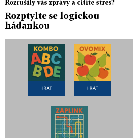
Rozrušily vás zprávy a cítíte stres?
Rozptylte se logickou
hádankou
HRÁT
HRÁT