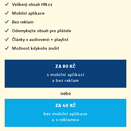
Veškerý obsah HN.cz
Mobilní aplikace
Bez reklam
Odemykejte obsah pro přátele
Články v audioverzi + playlist
Možnost kdykoliv zrušit
ZA 80 KČ
s mobilní aplikací
a bez reklam
nebo
ZA 40 KČ
bez mobilní aplikace
a s reklamou