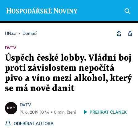
HN.cz
›
Domácí
DVTV
Úspěch české lobby. Vládní boj
proti závislostem nepočítá
pivo a víno mezi alkohol, který
se má nově danit
DVTV
PŘEHRÁT ČLÁNEK
17. 6. 2019 10:44 ▪ 0 min. čtení
ODEBÍRAT AUTORA