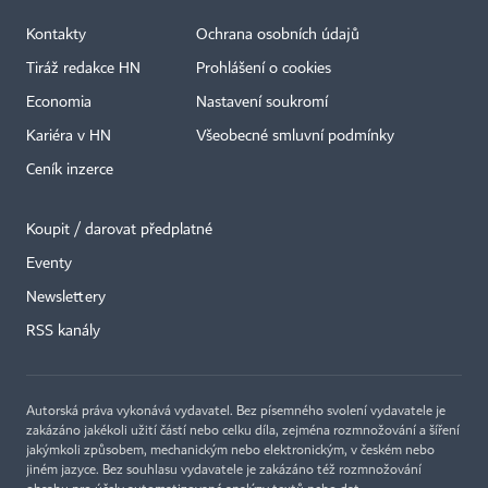
Kontakty
Ochrana osobních údajů
Tiráž redakce HN
Prohlášení o cookies
Economia
Nastavení soukromí
Kariéra v HN
Všeobecné smluvní podmínky
Ceník inzerce
Koupit / darovat předplatné
Eventy
×
Newslettery
RSS kanály
Autorská práva vykonává vydavatel. Bez písemného svolení vydavatele je
zakázáno jakékoli užití částí nebo celku díla, zejména rozmnožování a šíření
jakýmkoli způsobem, mechanickým nebo elektronickým, v českém nebo
jiném jazyce. Bez souhlasu vydavatele je zakázáno též rozmnožování