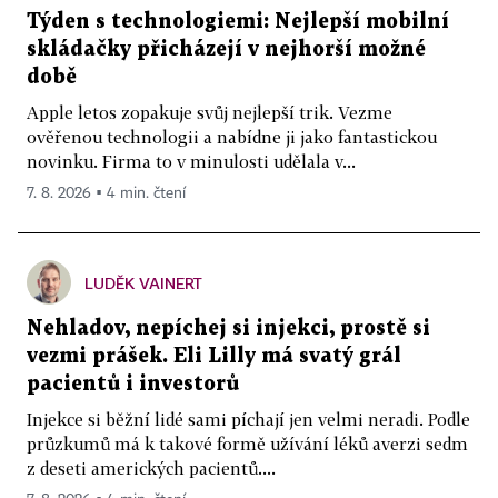
Týden s technologiemi: Nejlepší mobilní
skládačky přicházejí v nejhorší možné
době
Apple letos zopakuje svůj nejlepší trik. Vezme
ověřenou technologii a nabídne ji jako fantastickou
novinku. Firma to v minulosti udělala v...
7. 8. 2026 ▪ 4 min. čtení
LUDĚK VAINERT
Nehladov, nepíchej si injekci, prostě si
vezmi prášek. Eli Lilly má svatý grál
pacientů i investorů
Injekce si běžní lidé sami píchají jen velmi neradi. Podle
průzkumů má k takové formě užívání léků averzi sedm
z deseti amerických pacientů....