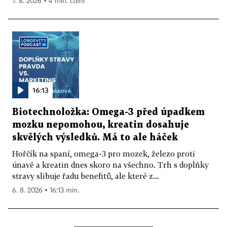
7. 8. 2026 ▪ 4 min. čtení
16:13
Biotechnoložka: Omega-3 před úpadkem
mozku nepomohou, kreatin dosahuje
skvělých výsledků. Má to ale háček
Hořčík na spaní, omega-3 pro mozek, železo proti
únavě a kreatin dnes skoro na všechno. Trh s doplňky
stravy slibuje řadu benefitů, ale které z...
6. 8. 2026 ▪ 16:13 min.