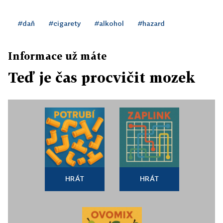
#daň
#cigarety
#alkohol
#hazard
Informace už máte
Teď je čas procvičit mozek
HRÁT
HRÁT