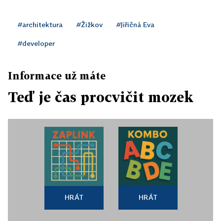
#architektura
#Žižkov
#Jiřičná Eva
#developer
Informace už máte
Teď je čas procvičit mozek
HRÁT
HRÁT