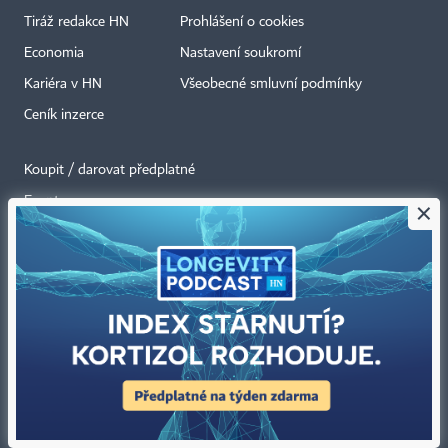
Tiráž redakce HN
Prohlášení o cookies
Economia
Nastavení soukromí
Kariéra v HN
Všeobecné smluvní podmínky
Ceník inzerce
Koupit / darovat předplatné
Eventy
×
Newslettery
RSS kanály
Autorská práva vykonává vydavatel. Bez písemného svolení vydavatele je
zakázáno jakékoli užití částí nebo celku díla, zejména rozmnožování a šíření
jakýmkoli způsobem, mechanickým nebo elektronickým, v českém nebo
jiném jazyce. Bez souhlasu vydavatele je zakázáno též rozmnožování
obsahu pro účely automatizované analýzy textů nebo dat
podle ustanovení § 39c autorského zákona.