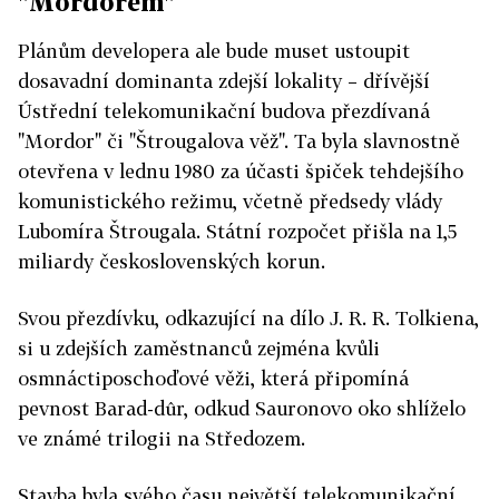
"Mordorem"
Plánům developera ale bude muset ustoupit
dosavadní dominanta zdejší lokality
–
dřívější
Ústřední telekomunikační budova přezdívaná
"Mordor" či "Štrougalova věž". Ta byla slavnostně
otevřena v lednu 1980 za účasti špiček tehdejšího
komunistického režimu, včetně předsedy vlády
Lubomíra Štrougala. Státní rozpočet přišla na 1,5
miliardy československých korun.
Svou přezdívku, odkazující na dílo J. R. R. Tolkiena,
si u zdejších zaměstnanců zejména kvůli
osmnáctiposchoďové věži, která připomíná
pevnost Barad-dûr, odkud Sauronovo oko shlíželo
ve známé trilogii na Středozem.
Stavba byla svého času největší telekomunikační