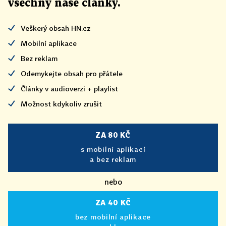
všechny naše články
.
Veškerý obsah HN.cz
Mobilní aplikace
Bez reklam
Odemykejte obsah pro přátele
Články v audioverzi + playlist
Možnost kdykoliv zrušit
ZA 80 KČ
s mobilní aplikací
a bez reklam
nebo
ZA 40 KČ
bez mobilní aplikace