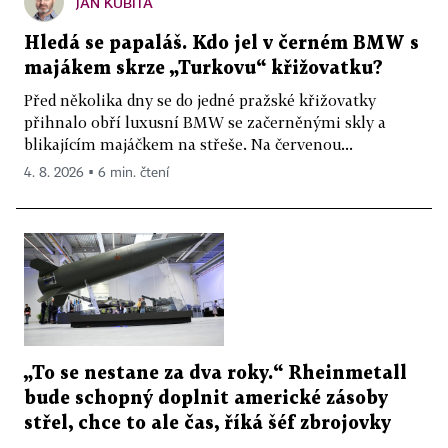
JAN KUBITA
Hledá se papaláš. Kdo jel v černém BMW s
majákem skrze „Turkovu“ křižovatku?
Před několika dny se do jedné pražské křižovatky
přihnalo obří luxusní BMW se začerněnými skly a
blikajícím majáčkem na střeše. Na červenou...
4. 8. 2026 ▪ 6 min. čtení
„To se nestane za dva roky.“ Rheinmetall
bude schopný doplnit americké zásoby
střel, chce to ale čas, říká šéf zbrojovky