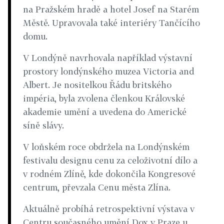
na Pražském hradě a hotel Josef na Starém
Městě. Upravovala také interiéry Tančícího
domu.
V Londýně navrhovala například výstavní
prostory londýnského muzea Victoria and
Albert. Je nositelkou Řádu britského
impéria, byla zvolena členkou Královské
akademie umění a uvedena do Americké
síně slávy.
V loňském roce obdržela na Londýnském
festivalu designu cenu za celoživotní dílo a
v rodném Zlíně, kde dokončila Kongresové
centrum, převzala Cenu města Zlína.
Aktuálně probíhá retrospektivní výstava v
Centru současného umění Dox v Praze u