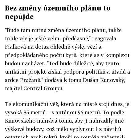
Bez změny územního plánu to
nepůjde
"Bude tam nutná změna územního plánu, takže
tohle vše je ještě velmi předčasné," reagovala
Fialková na dotaz ohledně výšky věží a
předpokládaného počtu bytů, které se v komplexu
budou nacházet. "Teď bude důležité, aby tento
unikátní projekt získal podporu politiků a úřadů a
srdce Pražanů," dodává k tomu Dušan Kunovský,
majitel Central Groupu.
Telekomunikační věž, která na místě stojí dnes, je
vysoká 85 metrů
–
s anténou 96 metrů. To podle
Kunovského nahrává tomu, aby ji nahradily jiné
výškové budovy, což mělo vyplynout i z návrhů
ostatních architektů, kteří se soutěže zúčastnili.