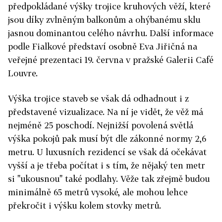
předpokládané výšky trojice kruhových věží, které
jsou díky zvlněným balkonům a ohýbanému sklu
jasnou dominantou celého návrhu. Další informace
podle Fialkové představí osobně Eva Jiřičná na
veřejné prezentaci 19. června v pražské Galerii Café
Louvre.
Výška trojice staveb se však dá odhadnout i z
představené vizualizace. Na ní je vidět, že věž má
nejméně 25 poschodí. Nejnižší povolená světlá
výška pokojů pak musí být dle zákonné normy 2,6
metru. U luxusních rezidencí se však dá očekávat
vyšší a je třeba počítat i s tím, že nějaký ten metr
si "ukousnou" také podlahy. Věže tak zřejmě budou
minimálně 65 metrů vysoké, ale mohou lehce
překročit i výšku kolem stovky metrů.