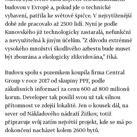
budovou v Evropě a, pokud jde o technické
vybavení, patřila ke světové špičce. V nejvytíženější
době zde pracovalo až 2500 lidí. Nyní je podle
Kunovského již technologicky zastaralá, nefunkční
a nevyužitelná k jiným účelům. "Z důvodu extrémně
vysokého množství škodlivého azbestu bude muset
být zbourána a ekologicky zlikvidována," říká.
Budovu spolu s pozemkem koupila firma Central
Group v roce 2017 od skupiny PPF, podle
zákulisních informací za cenu 600 až 800 milionů
korun. Developer tak posílil svou už tak silnou
přítomnost ve zdejší lokalitě. Jen o kousek dál, na
sever od Nákladového nádraží Žižkov, totiž
připravuje svůj zatím největší projekt, kde se má po
dokončení nacházet kolem 2600 bytů.