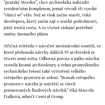
"pražský Mordor", chce architektka nahradit
rezidenčním komplexem, jemuž vévodí tři vysoké
"vlnící se" věže. Než se však začne stavět, čeká
developera, který zatím tají o stavbě podrobnosti,
ještě trnitá cesta. A to včetně získání potřebné
změny územního plánu.
Jiřičná zvítězila v náročné mezinárodní soutěži, ve
které překonala návrhy dalších 97 architektů ze
třiceti zemí světa. Odborná porota u jejího návrhu
ocenila kromě architektury a velmi promyšleného
technického řešení také vytvoření velkého
veřejného prostoru se zelení. "Rozsah veřejného
prostoru v návrhu je největší ze všech
posuzovaných finálových návrhů," říká Marcela
Fialková, mluvčí Central Group.