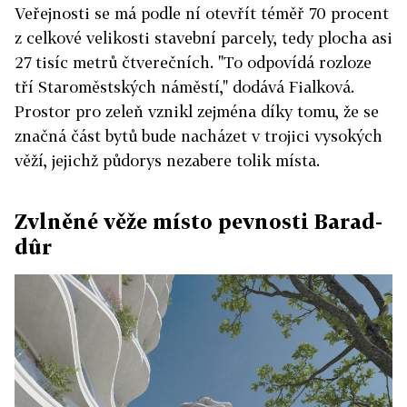
Veřejnosti se má podle ní otevřít téměř 70 procent
z celkové velikosti stavební parcely, tedy plocha asi
27 tisíc metrů čtverečních. "To odpovídá rozloze
tří Staroměstských náměstí," dodává Fialková.
Prostor pro zeleň vznikl zejména díky tomu, že se
značná část bytů bude nacházet v trojici vysokých
věží, jejichž půdorys nezabere tolik místa.
Zvlněné věže místo pevnosti Barad-
dûr