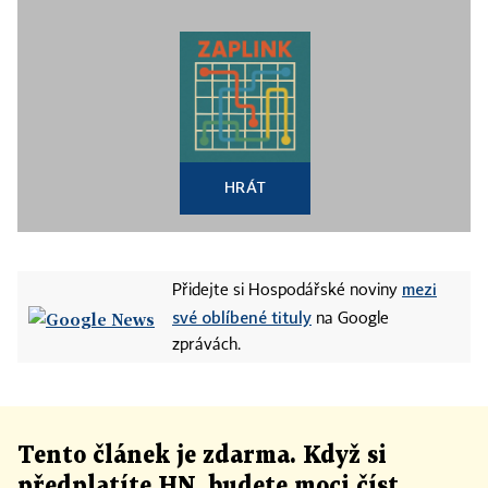
HRÁT
mezi
Přidejte si Hospodářské noviny
své oblíbené tituly
na Google
zprávách.
Tento článek
je
zdarma. Když si
předplatíte HN, budete moci číst