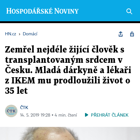
HN.cz
›
Domácí
Zemřel nejdéle žijící člověk s
transplantovaným srdcem v
Česku. Mladá dárkyně a lékaři
z IKEM mu prodloužili život o
35 let
ČTK
PŘEHRÁT ČLÁNEK
14. 5. 2019 19:28 ▪ 4 min. čtení