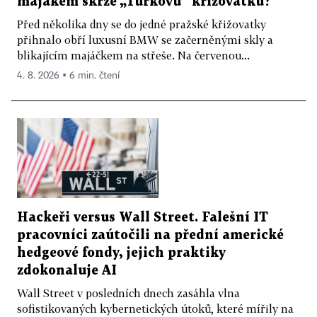
majákem skrze „Turkovu“ křižovatku?
Před několika dny se do jedné pražské křižovatky
přihnalo obří luxusní BMW se začerněnými skly a
blikajícím majáčkem na střeše. Na červenou...
4. 8. 2026 ▪ 6 min. čtení
Hackeři versus Wall Street. Falešní IT
pracovníci zaútočili na přední americké
hedgeové fondy, jejich praktiky
zdokonaluje AI
Wall Street v posledních dnech zasáhla vlna
sofistikovaných kybernetických útoků, které mířily na