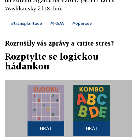
důležitého orgánu. Barnardův pacient Louis
Washkansky žil 18 dnů.
#transplantace
#IKEM
#operace
Rozrušily vás zprávy a cítíte stres?
Rozptylte se logickou
hádankou
HRÁT
HRÁT