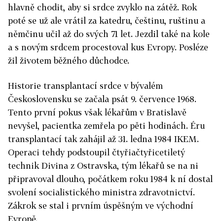
hlavně chodit, aby si srdce zvyklo na zátěž. Rok
poté se už ale vrátil za katedru, češtinu, ruštinu a
němčinu učil až do svých 71 let. Jezdil také na kole
a s novým srdcem procestoval kus Evropy. Posléze
žil životem běžného důchodce.
Historie transplantací srdce v bývalém
Československu se začala psát 9. července 1968.
Tento první pokus však lékařům v Bratislavě
nevyšel, pacientka zemřela po pěti hodinách. Éru
transplantací tak zahájil až 31. ledna 1984 IKEM.
Operaci tehdy podstoupil čtyřiačtyřicetiletý
technik Divina z Ostravska, tým lékařů se na ni
připravoval dlouho, počátkem roku 1984 k ní dostal
svolení socialistického ministra zdravotnictví.
Zákrok se stal i prvním úspěšným ve východní
Evropě.