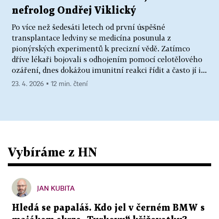
nefrolog Ondřej Viklický
Po více než šedesáti letech od první úspěšné
transplantace ledviny se medicína posunula z
pionýrských experimentů k precizní vědě. Zatímco
dříve lékaři bojovali s odhojením pomocí celotělového
ozáření, dnes dokážou imunitní reakci řídit a často jí i...
23. 4. 2026 ▪ 12 min. čtení
Vybíráme z HN
JAN KUBITA
Hledá se papaláš. Kdo jel v černém BMW s