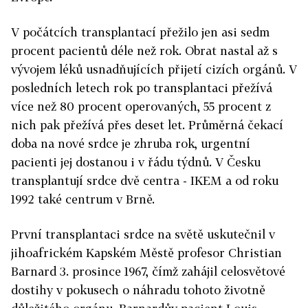
V počátcích transplantací přežilo jen asi sedm
procent pacientů déle než rok. Obrat nastal až s
vývojem léků usnadňujících přijetí cizích orgánů. V
posledních letech rok po transplantaci přežívá
více než 80 procent operovaných, 55 procent z
nich pak přežívá přes deset let. Průměrná čekací
doba na nové srdce je zhruba rok, urgentní
pacienti jej dostanou i v řádu týdnů. V Česku
transplantují srdce dvě centra - IKEM a od roku
1992 také centrum v Brně.
První transplantaci srdce na světě uskutečnil v
jihoafrickém Kapském Městě profesor Christian
Barnard 3. prosince 1967, čímž zahájil celosvětové
dostihy v pokusech o náhradu tohoto životně