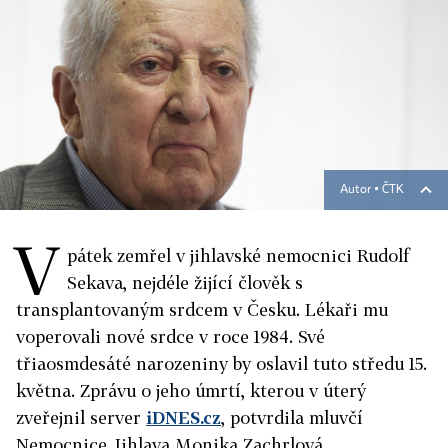
Autor ▪
ČTK
V
pátek zemřel v jihlavské nemocnici Rudolf
Sekava, nejdéle žijící člověk s
transplantovaným srdcem v Česku. Lékaři mu
voperovali nové srdce v roce 1984. Své
třiaosmdesáté narozeniny by oslavil tuto středu 15.
května. Zprávu o jeho úmrtí, kterou v úterý
zveřejnil server
iDNES.cz
, potvrdila mluvčí
Nemocnice Jihlava Monika Zachrlová.