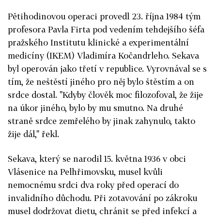
Pětihodinovou operaci provedl 23. října 1984 tým
profesora Pavla Firta pod vedením tehdejšího šéfa
pražského Institutu klinické a experimentální
medicíny (IKEM) Vladimíra Kočandrleho. Sekava
byl operován jako třetí v republice. Vyrovnával se s
tím, že neštěstí jiného pro něj bylo štěstím a on
srdce dostal. "Kdyby člověk moc filozofoval, že žije
na úkor jiného, bylo by mu smutno. Na druhé
straně srdce zemřelého by jinak zahynulo, takto
žije dál," řekl.
Sekava, který se narodil 15. května 1936 v obci
Vlásenice na Pelhřimovsku, musel kvůli
nemocnému srdci dva roky před operací do
invalidního důchodu. Při zotavování po zákroku
musel dodržovat dietu, chránit se před infekcí a