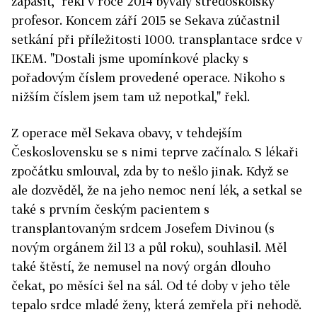
zápasit," řekl v roce 2014 bývalý středoškolský
profesor. Koncem září 2015 se Sekava zúčastnil
setkání při příležitosti 1000. transplantace srdce v
IKEM. "Dostali jsme upomínkové placky s
pořadovým číslem provedené operace. Nikoho s
nižším číslem jsem tam už nepotkal," řekl.
Z operace měl Sekava obavy, v tehdejším
Československu se s nimi teprve začínalo. S lékaři
zpočátku smlouval, zda by to nešlo jinak. Když se
ale dozvěděl, že na jeho nemoc není lék, a setkal se
také s prvním českým pacientem s
transplantovaným srdcem Josefem Divinou (s
novým orgánem žil 13 a půl roku), souhlasil. Měl
také štěstí, že nemusel na nový orgán dlouho
čekat, po měsíci šel na sál. Od té doby v jeho těle
tepalo srdce mladé ženy, která zemřela při nehodě.