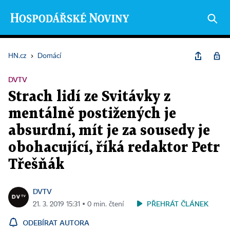
HN.cz
›
Domácí
DVTV
Strach lidí ze Svitávky z
mentálně postižených je
absurdní, mít je za sousedy je
obohacující, říká redaktor Petr
Třešňák
DVTV
PŘEHRÁT ČLÁNEK
21. 3. 2019 15:31 ▪ 0 min. čtení
ODEBÍRAT AUTORA