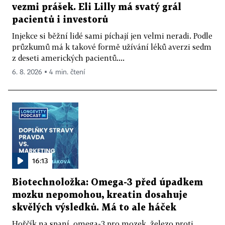
vezmi prášek. Eli Lilly má svatý grál
pacientů i investorů
Injekce si běžní lidé sami píchají jen velmi neradi. Podle
průzkumů má k takové formě užívání léků averzi sedm
z deseti amerických pacientů....
6. 8. 2026 ▪ 4 min. čtení
16:13
Biotechnoložka: Omega-3 před úpadkem
mozku nepomohou, kreatin dosahuje
skvělých výsledků. Má to ale háček
Hořčík na spaní, omega-3 pro mozek, železo proti