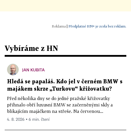
|
Předplatné HN+ je zcela bez reklam.
Vybíráme z HN
JAN KUBITA
Hledá se papaláš. Kdo jel v černém BMW s
majákem skrze „Turkovu“ křižovatku?
Před několika dny se do jedné pražské křižovatky
přihnalo obří luxusní BMW se začerněnými skly a
blikajícím majáčkem na střeše. Na červenou...
4. 8. 2026 ▪ 6 min. čtení