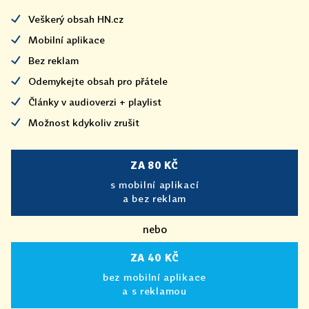
Veškerý obsah HN.cz
Mobilní aplikace
Bez reklam
Odemykejte obsah pro přátele
Články v audioverzi + playlist
Možnost kdykoliv zrušit
ZA 80 KČ
s mobilní aplikací
a bez reklam
nebo
ZA 40 KČ
bez mobilní aplikace
a s reklamou