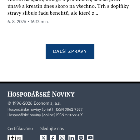
únavě a kreatin dnes skoro na všechno. Trh s doplňky
stravy slibuje řadu benefitů, ale které z...
6. 8. 2026 ▪ 16:13 min.
DALŠÍ ZPRÁVY
©
1996-2026
Economia, a.s.
Hospodářské noviny (print) ISSN 0862-9587
Hospodářské noviny (online) ISSN 2787-950X
Certifikováno
Sledujte nás