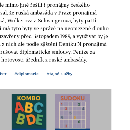
de mimo jiné řešili i pronájmy českého
sal, že
ruská
ambasáda v Praze pronajímá
ká, Wolkerova a Schwaigerova, byty patří
ví má tyto byty ve správě na neomezeně dlouho
uzavřeny před listopadem 1989, a využívat by je
z nich ale podle zjištění
Deníku
N
pronajímá
rušovat diplomatické smlouvy. Peníze za
v hotovosti úředník z
ruské
ambasády.
istr
#diplomacie
#tajné služby