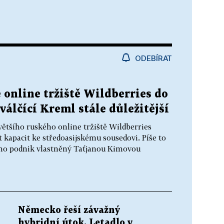
ODEBÍRAT
 online tržiště Wildberries do
válčící Kreml stále důležitější
většího ruského online tržiště Wildberries
t kapacit ke středoasijskému sousedovi. Píše to
ho podnik vlastněný Taťjanou Kimovou
Německo řeší závažný
hybridní útok. Letadlo v