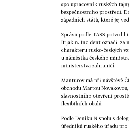
spolupracovník
ruských
tajný
bezpečnostního prostředí. Dop
západních států, které jej v
Zprávu podle TASS potvrdil 
Brjakin. Incident označil za 
charakteru
rusko
-českých v
u náměstka českého
ministr
ministerstva zahraničí.
Manturov má při návštěvě
Č
obchodu Martou Novákovou, v
slavnostního otevření prost
flexibilních obalů.
Podle
Deníku
N
spolu s
deleg
úředníků
ruského
úřadu pro 