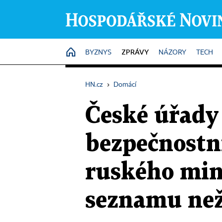
ZPRÁVY
HOME
BYZNYS
NÁZORY
TECH
HN.cz
›
Domácí
České úřady
bezpečnostn
ruského min
seznamu než