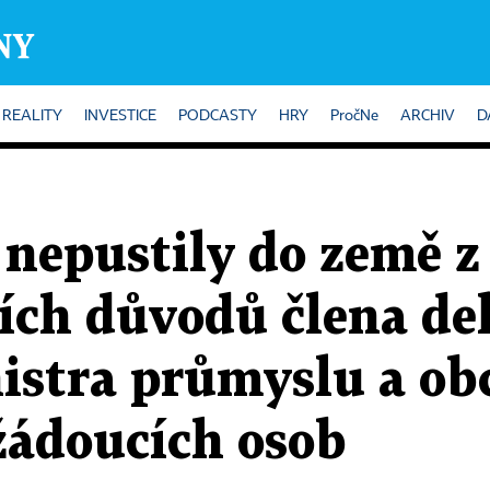
REALITY
INVESTICE
PODCASTY
HRY
PročNe
ARCHIV
D
 nepustily do země z
ích důvodů člena de
istra průmyslu a ob
ádoucích osob