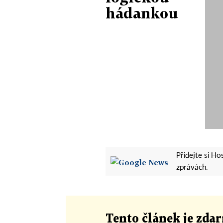
hádankou
Přidejte si H
zprávách.
Tento článek
je
zdar