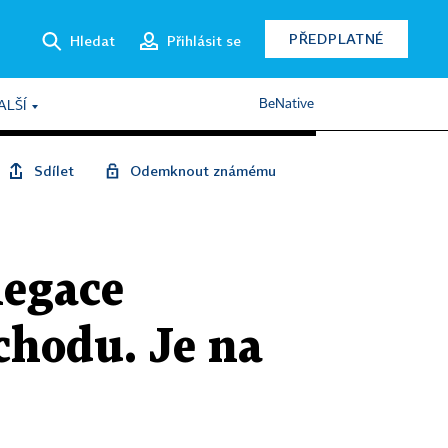
PŘEDPLATNÉ
Hledat
Přihlásit se
BeNative
ALŠÍ
Sdílet
Odemknout známému
legace
chodu. Je na