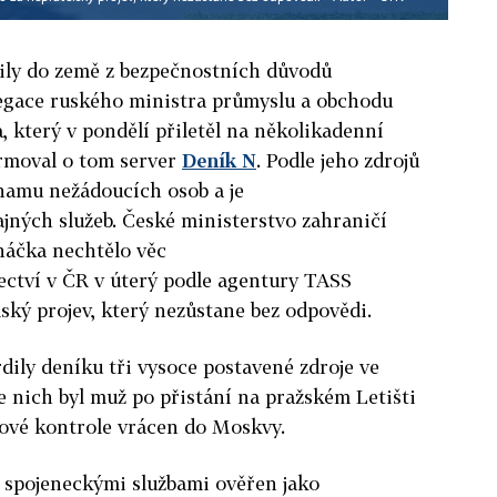
ily
do
země
z bezpečnostních důvodů
egace
ruského
ministra
průmyslu a obchodu
 který v pondělí přiletěl na několikadenní
ormoval o tom server
Deník N
. Podle jeho zdrojů
znamu nežádoucích osob a je
jných služeb. České ministerstvo zahraničí
háčka nechtělo věc
ectví v
ČR
v úterý podle agentury TASS
lský projev, který nezůstane bez odpovědi.
dily
deníku
tři vysoce postavené zdroje ve
le nich byl muž po přistání na pražském Letišti
sové kontrole vrácen
do
Moskvy.
 i spojeneckými službami ověřen jako