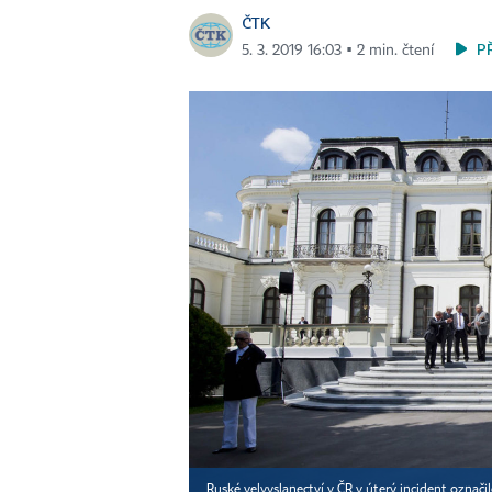
ČTK
P
5. 3. 2019 16:03 ▪ 2 min. čtení
Ruské velvyslanectví v ČR v úterý incident označ