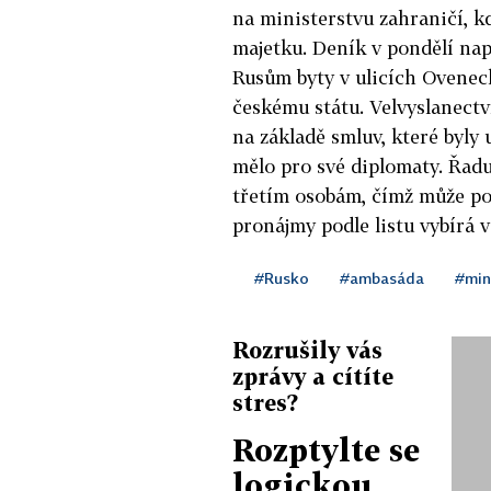
na ministerstvu zahraničí, k
majetku.
Deník
v pondělí nap
Rusům byty v ulicích Ovenec
českému státu. Velvyslanect
na základě smluv, které byly 
mělo pro své diplomaty. Řadu 
třetím osobám, čímž může po
pronájmy podle listu vybírá 
#Rusko
#ambasáda
#min
Rozrušily vás
zprávy a cítíte
stres?
Rozptylte se
logickou