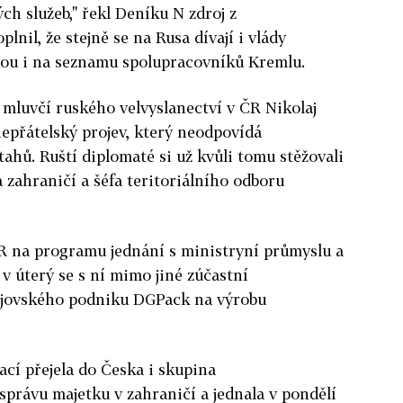
ch služeb," řekl
Deníku
N
zdroj z
lnil, že stejně se na Rusa dívají i vlády
edou i na seznamu spolupracovníků Kremlu.
i mluvčí
ruského
velvyslanectví v
ČR
Nikolaj
nepřátelský projev, který neodpovídá
ztahů.
Ruští
diplomaté si už kvůli tomu stěžovali
a
zahraničí a šéfa teritoriálního odboru
R
na programu jednání s ministryní průmyslu a
 úterý se s ní mimo jiné zúčastní
ějovského podniku DGPack na výrobu
ací
přejela
do
Česka i skupina
správu majetku v zahraničí a jednala v pondělí