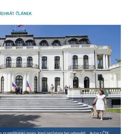
ŘEHRÁT ČLÁNEK
ilo za nepřátelský projev, který nezůstane bez odpovědi.
Autor ▪
ČTK