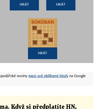
HRÁT
HRÁT
HRÁT
mezi své oblíbené tituly
ospodářské noviny
na Google
ma. Když si předplatíte HN,