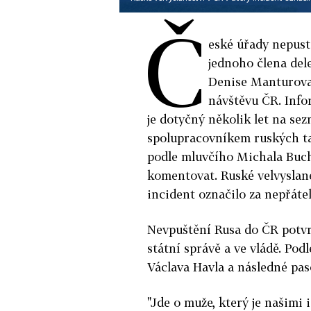
Č
eské úřady nepust
jednoho
člena
del
Denise Manturova,
návštěvu
ČR
. Inf
je dotyčný několik let na se
spolupracovníkem
ruských
ta
podle mluvčího Michala Buc
komentovat.
Ruské
velvyslan
incident označilo za nepřáte
Nevpuštění Rusa
do
ČR
potvr
státní správě a ve vládě. Pod
Václava Havla a následné pa
"Jde o muže, který je našimi