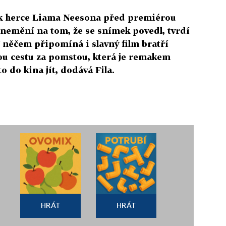
rok herce Liama Neesona před premiérou
 nemění na tom, že se snímek povedl, tvrdí
 V něčem připomíná i slavný film bratří
u cestu za pomstou, která je remakem
o do kina jít, dodává Fila.
HRÁT
HRÁT