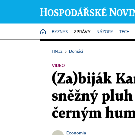
ZPRÁVY
HOME
BYZNYS
NÁZORY
TECH
HN.cz
›
Domácí
VIDEO
(Za)biják Ka
sněžný pluh 
černým hu
Economia