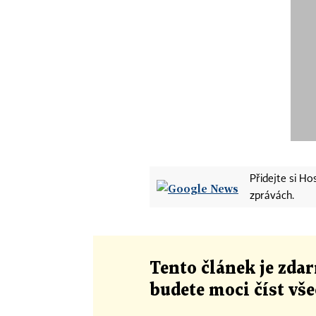
Přidejte si H
zprávách.
Tento článek
je
zdar
budete moci číst vš