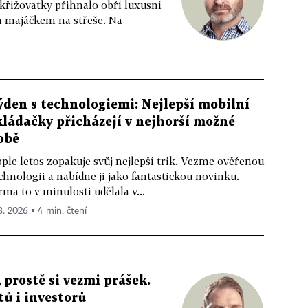
 křižovatky přihnalo obří luxusní
m majáčkem na střeše. Na
ýden s technologiemi: Nejlepší mobilní
kládačky přicházejí v nejhorší možné
obě
ple letos zopakuje svůj nejlepší trik. Vezme ověřenou
chnologii a nabídne ji jako fantastickou novinku.
rma to v minulosti udělala v...
 8. 2026 ▪ 4 min. čtení
 prostě si vezmi prášek.
tů i investorů