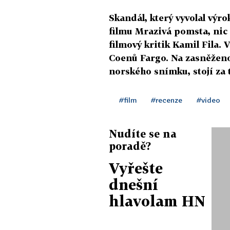
Skandál, který vyvolal vý
filmu Mrazivá pomsta, nic
filmový kritik Kamil Fila.
Coenů Fargo. Na zasněženo
norského snímku, stojí za t
#film
#recenze
#video
Nudíte se na
poradě?
Vyřešte
dnešní
hlavolam HN