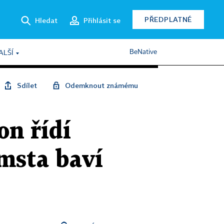
PŘEDPLATNÉ
Hledat
Přihlásit se
BeNative
ALŠÍ
Sdílet
Odemknout známému
on řídí
omsta baví