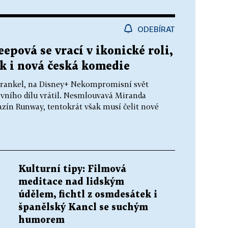
ODEBÍRAT
epová se vrací v ikonické roli,
k i nová česká komedie
 Frankel, na Disney+ Nekompromisní svět
rvního dílu vrátil. Nesmlouvavá Miranda
azín Runway, tentokrát však musí čelit nové
Kulturní tipy: Filmová
meditace nad lidským
údělem, fichtl z osmdesátek i
španělský Kancl se suchým
humorem