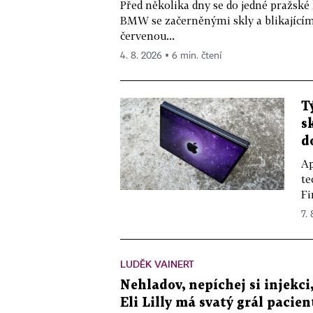
Před několika dny se do jedné pražské
BMW se začerněnými skly a blikající
červenou...
4. 8. 2026 ▪ 6 min. čtení
T
s
d
Ap
te
Fi
7.
LUDĚK VAINERT
Nehladov, nepíchej si injekci,
Eli Lilly má svatý grál pacien