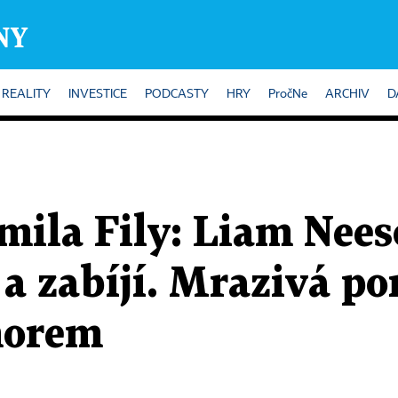
REALITY
INVESTICE
PODCASTY
HRY
PročNe
ARCHIV
D
mila Fily: Liam Nees
a zabíjí. Mrazivá p
morem