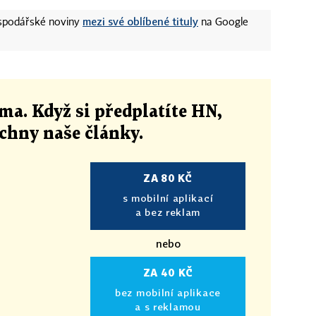
mezi své oblíbené tituly
ospodářské noviny
na Google
ma. Když si předplatíte HN,
echny naše články
.
ZA 80 KČ
s mobilní aplikací
a bez reklam
nebo
ZA 40 KČ
bez mobilní aplikace
a s reklamou