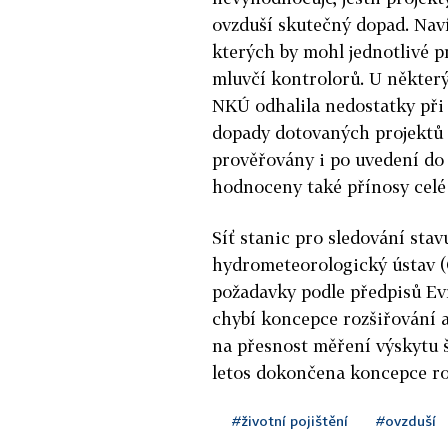
ovzduší skutečný dopad. Navíc
kterých by mohl jednotlivé p
mluvčí kontrolorů. U některý
NKÚ odhalila nedostatky při 
dopady dotovaných projektů 
prověřovány i po uvedení do
hodnoceny také přínosy celé 
Síť stanic pro sledování stav
hydrometeorologický ústav (
požadavky podle předpisů Ev
chybí koncepce rozšiřování 
na přesnost měření výskytu 
letos dokončena koncepce ro
#životní pojištění
#ovzduší