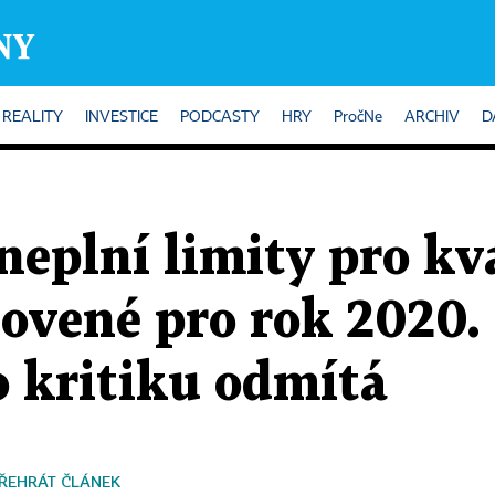
REALITY
INVESTICE
PODCASTY
HRY
PročNe
ARCHIV
D
eplní limity pro kv
ovené pro rok 2020.
o kritiku odmítá
ŘEHRÁT ČLÁNEK