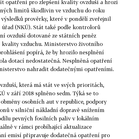
it opatření pro zlepšení kvality ovzduší a hrozí
ných limitů škodlivin ve vzduchu do roku
 výsledků prověrky, které v pondělí zveřejnil
í úřad (NKÚ). Stát také podle kontrolorů
šení ovzduší dotované ze státních peněz
 kvality vzduchu. Ministerstvo životního
rohlášení popírá, že by hrozilo nesplnění
trola dotací nedostatečná. Nesplněná opatření
inisterstvo nahradit dodatečnými opatřeními.
vzduší, která má stát ve svých prioritách,
Ú v září 2018 splněno sedm. Týká se to
 obměny osobních aut v republice, podpory
onů v silniční nákladní dopravě snížením
odílu pevných fosilních paliv v lokálním
álně v rámci probíhající aktualizace
í emisí připravuje dodatečná opatření pro