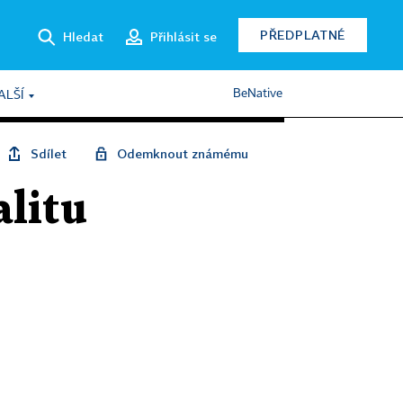
PŘEDPLATNÉ
Hledat
Přihlásit se
BeNative
ALŠÍ
Sdílet
Odemknout známému
alitu