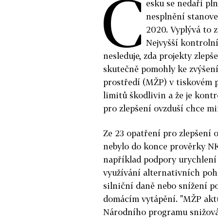
Č
esku se nedaří pln
nesplnění stanove
2020. Vyplývá to z
Nejvyšší kontroln
nesleduje, zda projekty zlep
skutečně pomohly ke zvýšení
prostředí (MŽP) v tiskovém p
limitů škodlivin a že je kon
pro zlepšení ovzduší chce m
Ze 23 opatření pro zlepšení o
nebylo do konce prověrky NK
například podpory urychlení
využívání alternativních poh
silniční daně nebo snížení p
domácím vytápění. "MŽP aktu
Národního programu snižován