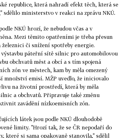
ské republice, která nahradí efekt těch, která se
" sdělilo ministerstvo v reakci na zprávu NKÚ.
 podle NKÚ hrozí, že nebudou včas a v
ěna. Mezi těmito opatřeními je třeba přesun
 železnici či snížení spotřeby energie.
 výstavbu páteřní sítě silnic pro automobilovou
vbu obchvatů měst a obcí a s tím spojená
ních zón ve městech, kam by měla omezený
ší množství emisí. MŽP uvedlo, že iniciovalo
ivu na životní prostředí, která by měla
silnic a obchvatů. Připravuje také změnu
ektivnit zavádění nízkoemisních zón.
ťujících látek jsou podle NKÚ dlouhodobě
ené limity. "Hrozí tak, že se ČR nepodaří do
y, které si sama opakovaně stanovila," sdělil