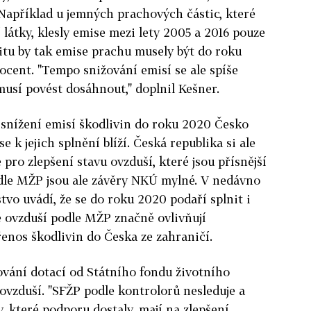
Například u jemných prachových částic, které
í látky, klesly emise mezi lety 2005 a 2016 pouze
mitu by tak emise prachu musely být do roku
ocent. "Tempo snižování emisí se ale spíše
musí povést dosáhnout," doplnil Kešner.
snížení emisí škodlivin do roku 2020 Česko
 k jejich splnění blíží. Česká republika si ale
 pro zlepšení stavu ovzduší, které jsou přísnější
dle MŽP jsou ale závěry NKÚ mylné. V nedávno
tvo uvádí, že se do roku 2020 podaří splnit i
tě ovzduší podle MŽP značně ovlivňují
enos škodlivin do Česka ze zahraničí.
ování dotací od Státního fondu životního
 ovzduší. "SFŽP podle kontrolorů nesleduje a
y, které podporu dostaly, mají na zlepšení