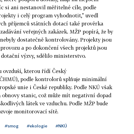
 si ani nestanovil měřitelné cíle, podle
rojekty i celý program vyhodnotit," uvedl
ch příjemců státních dotací také prověrka
zadávání veřejných zakázek. MŽP popírá, že by
nebyly dostatečně kontrolovány. Projekty jsou
 provozu a po dokončení všech projektů jsou
dotační výzvy, sdělilo ministerstvo.
u ovzduší, kterou řídí Český
ČHMÚ), podle kontrolorů splňuje minimální
ropské unie i České republiky. Podle NKÚ však
a obnovy stanic, což může mít negativní dopad
škodlivých látek ve vzduchu. Podle MŽP bude
zvoje monitorovací sítě.
#smog
#ekologie
#NKÚ