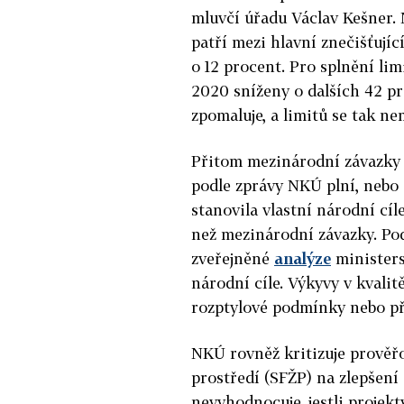
mluvčí úřadu Václav Kešner. 
patří mezi hlavní znečišťujíc
o 12 procent. Pro splnění li
2020 sníženy o dalších 42 pr
zpomaluje, a limitů se tak ne
Přitom mezinárodní závazky 
podle zprávy NKÚ plní, nebo se
stanovila vlastní národní cíle
než mezinárodní závazky. Po
zveřejněné
analýze
ministers
národní cíle. Výkyvy v kvali
rozptylové podmínky nebo př
NKÚ rovněž kritizuje prověř
prostředí (SFŽP) na zlepšení
nevyhodnocuje, jestli projekt