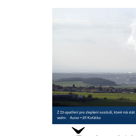
Z 23 opatření pro zlepšení ovzduší, které má stát
sedm.
Autor ▪
Jiří Koťátko