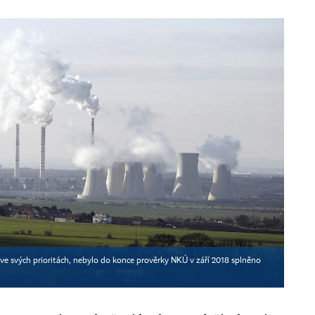
 ve svých prioritách, nebylo do konce prověrky NKÚ v září 2018 splněno