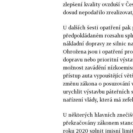
zlepšení kvality ovzduší v Če
dosud nepodařilo zrealizovat,
U dalších šesti opatření pak
předpokládaném rozsahu spln
nákladní dopravy ze silnic na
Ohrožena jsou i opatření pro
dopravu nebo prioritní výsta
možnost zavádění nízkoemis
přístup auta vypouštějící vět
změnu zákona o posuzování vl
urychlit výstavbu páteřních 
nařízení vlády, která má zef
U některých hlavních znečiš
překračovány zákonem stanov
roku 2020 splnit imisní limit