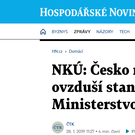
ZPRÁVY
HOME
BYZNYS
NÁZORY
TECH
HN.cz
›
Domácí
NKÚ: Česko n
ovzduší stan
Ministerstv
ČTK
P
28. 1. 2019 11:27 ▪ 4 min. čtení