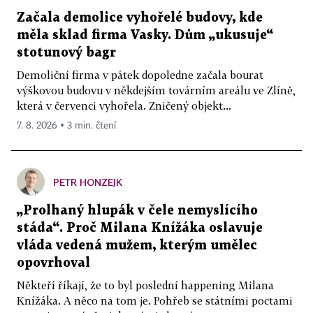
Začala demolice vyhořelé budovy, kde
měla sklad firma Vasky. Dům „ukusuje“
stotunový bagr
Demoliční firma v pátek dopoledne začala bourat
výškovou budovu v někdejším továrním areálu ve Zlíně,
která v červenci vyhořela. Zničený objekt...
7. 8. 2026 ▪ 3 min. čtení
PETR HONZEJK
„Prolhaný hlupák v čele nemyslícího
stáda“. Proč Milana Knížáka oslavuje
vláda vedená mužem, kterým umělec
opovrhoval
Někteří říkají, že to byl poslední happening Milana
Knížáka. A něco na tom je. Pohřeb se státními poctami