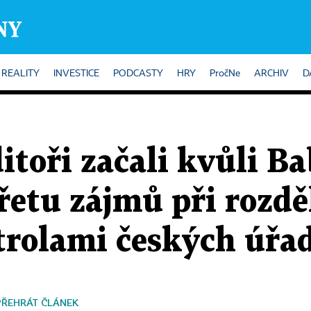
REALITY
INVESTICE
PODCASTY
HRY
PročNe
ARCHIV
D
itoři začali kvůli B
etu zájmů při rozdě
ntrolami českých úřa
PŘEHRÁT ČLÁNEK