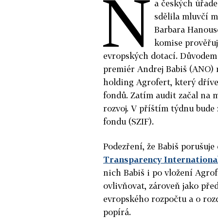
N
a českých úřade
sdělila mluvčí 
Barbara Hanouse
komise prověřuj
evropských dotací. Důvodem 
premiér Andrej Babiš (ANO) m
holding Agrofert, který dříve
fondů. Zatím audit začal na 
rozvoj. V příštím týdnu bud
fondu (SZIF).
Podezření, že Babiš porušuje
Transparency Internationa
nich Babiš i po vložení Agr
ovlivňovat, zároveň jako pře
evropského rozpočtu a o rozd
popírá.