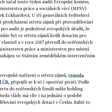
ch začal tento týden audit Evropské komise,
ministerstva práce a sociálních věcí (MPSV)
k Eckhardová. U tří generálních ředitelství
í předcházení střetu zájmů při přerozdělování
pro audit je podezření evropských úřadů, že
ůže být ve střetu zájmů kvůli dotacím pro
 vlastnil a v roce 2017 převedl do svěřenských
ministerstvu práce a ministerstvu pro místní
e zahájen ve Státním zemědělském intervenčním
 evropské nařízení o střetu zájmů,
vznesla
l ČR
, připojili se k ní i opoziční piráti. Podle
ofertu do svěřenských fondů může holding
dseda vlády má vliv i na jednání o podobě
ělování evropských dotací v Česku. Babiš to