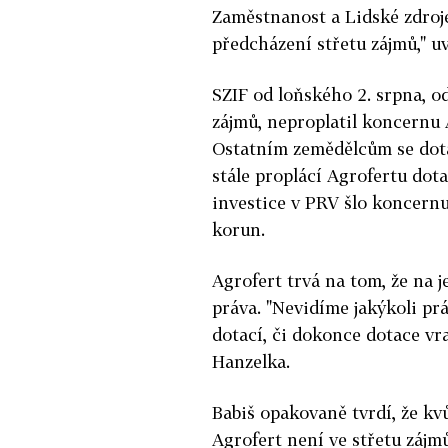
Zaměstnanost a Lidské zdroj
předcházení střetu zájmů," 
SZIF od loňského 2. srpna, o
zájmů, neproplatil koncernu 
Ostatním zemědělcům se dota
stále proplácí Agrofertu dota
investice v PRV šlo koncernu
korun.
Agrofert trvá na tom, že na 
práva. "Nevidíme jakýkoli pr
dotací, či dokonce dotace vra
Hanzelka.
Babiš opakovaně tvrdí, že k
Agrofert není ve střetu zájmů,