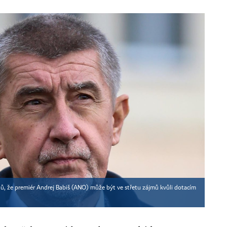
, že premiér Andrej Babiš (ANO) může být ve střetu zájmů kvůli dotacím