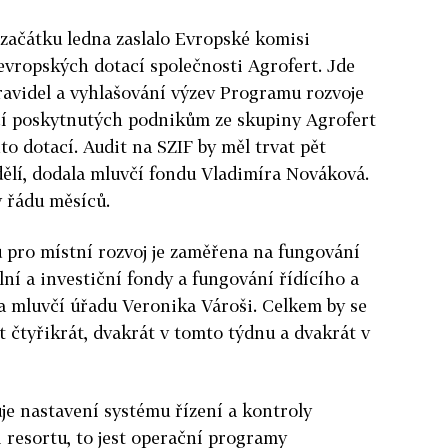
začátku ledna zaslalo Evropské komisi
evropských dotací společnosti Agrofert. Jde
ravidel a vyhlašování výzev Programu rozvoje
cí poskytnutých podnikům ze skupiny Agrofert
to dotací. Audit na SZIF by měl trvat pět
ělí, dodala mluvčí fondu Vladimíra Nováková.
v řádu měsíců.
 pro místní rozvoj je zaměřena na fungování
ní a investiční fondy a fungování řídícího a
a mluvčí úřadu Veronika Vároši. Celkem by se
t čtyřikrát, dvakrát v tomto týdnu a dvakrát v
je nastavení systému řízení a kontroly
 resortu, to jest operační programy