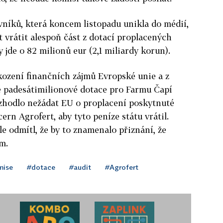
níků, která koncem listopadu unikla do médií,
t vrátit alespoň část z dotací proplacených
y jde o 82 milionů eur (2,1 miliardy korun).
škození finančních zájmů Evropské unie a z
 padesátimilionové dotace pro Farmu Čapí
zhodlo nežádat EU o proplacení poskytnuté
rn Agrofert, aby tyto peníze státu vrátil.
le odmítl, že by to znamenalo přiznání, že
m.
mise
#dotace
#audit
#Agrofert