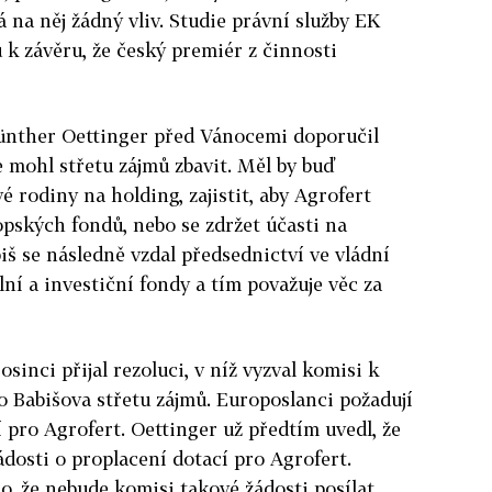
na něj žádný vliv. Studie právní služby EK
 k závěru, že český premiér z činnosti
ünther Oettinger před Vánocemi doporučil
se mohl střetu zájmů zbavit. Měl by buď
é rodiny na holding, zajistit, aby Agrofert
opských fondů, nebo se zdržet účasti na
š se následně vzdal předsednictví ve vládní
ní a investiční fondy a tím považuje věc za
sinci přijal rezoluci, v níž vyzval komisi k
o Babišova střetu zájmů. Europoslanci požadují
 pro Agrofert. Oettinger už předtím uvedl, že
dosti o proplacení dotací pro Agrofert.
o, že nebude komisi takové žádosti posílat.