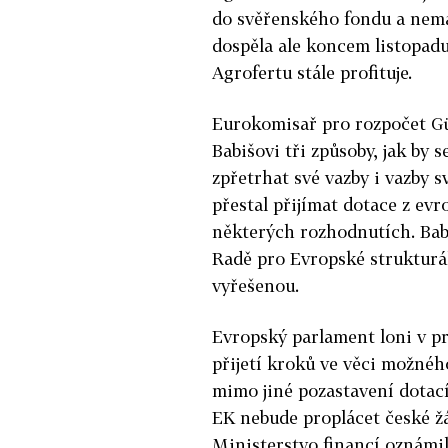
do svěřenského fondu a nemá 
dospěla ale koncem listopadu
Agrofertu stále profituje.
Eurokomisař pro rozpočet G
Babišovi tři způsoby, jak by 
zpřetrhat své vazby i vazby sv
přestal přijímat dotace z evr
některých rozhodnutích. Babi
Radě pro Evropské strukturál
vyřešenou.
Evropský parlament loni v pro
přijetí kroků ve věci možnéh
mimo jiné pozastavení dotací
EK nebude proplácet české žá
Ministerstvo financí oznámil