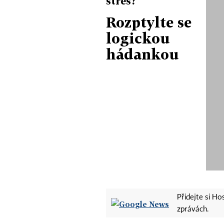
stres?
Rozptylte se
logickou
hádankou
Přidejte si H
zprávách.