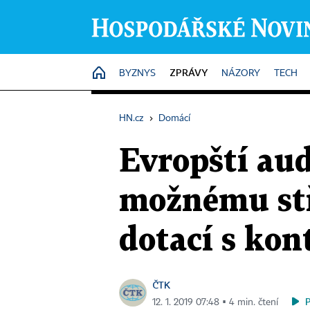
ZPRÁVY
HOME
BYZNYS
NÁZORY
TECH
HN.cz
›
Domácí
Evropští aud
možnému stř
dotací s ko
ČTK
12. 1. 2019 07:48 ▪ 4 min. čtení