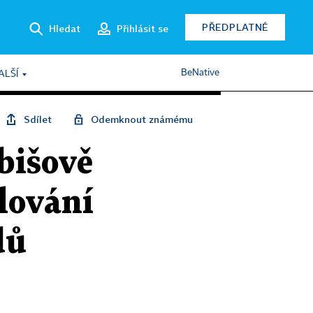
PŘEDPLATNÉ
Hledat
Přihlásit se
BeNative
ALŠÍ
Sdílet
Odemknout známému
abišově
lování
dů