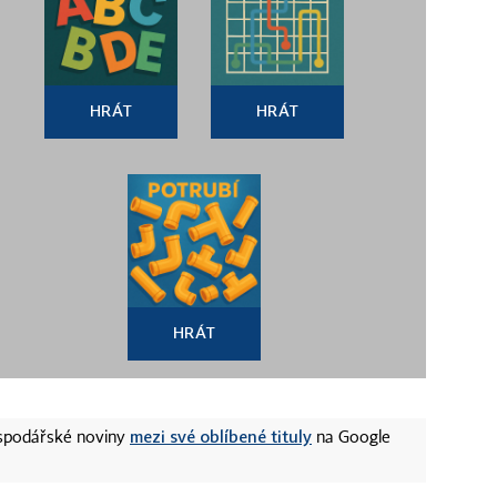
HRÁT
HRÁT
HRÁT
mezi své oblíbené tituly
ospodářské noviny
na Google