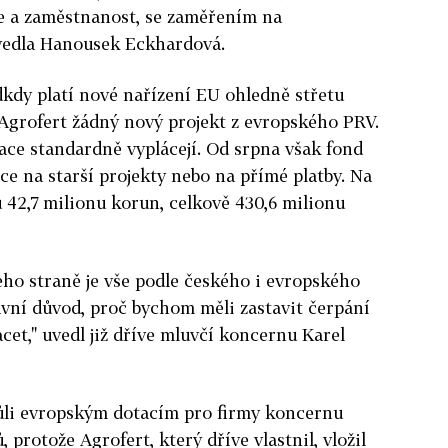
e a zaměstnanost, se zaměřením na
uvedla Hanousek Eckhardová.
dkdy platí nové nařízení EU ohledně střetu
Agrofert žádný nový projekt z evropského PRV.
ce standardně vyplácejí. Od srpna však fond
ce na starší projekty nebo na přímé platby. Na
 42,7 milionu korun, celkově 430,6 milionu
jeho straně je vše podle českého i evropského
ávní důvod, proč bychom měli zastavit čerpání
cet," uvedl již dříve mluvčí koncernu Karel
vůli evropským dotacím pro firmy koncernu
 protože Agrofert, který dříve vlastnil, vložil