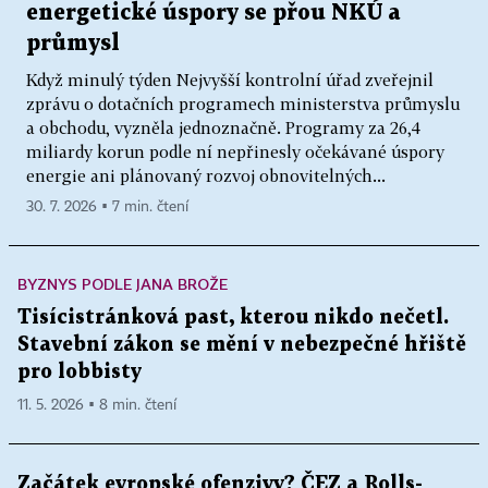
energetické úspory se přou NKÚ a
průmysl
Když minulý týden Nejvyšší kontrolní úřad zveřejnil
zprávu o dotačních programech ministerstva průmyslu
a obchodu, vyzněla jednoznačně. Programy za 26,4
miliardy korun podle ní nepřinesly očekávané úspory
energie ani plánovaný rozvoj obnovitelných...
30. 7. 2026 ▪ 7 min. čtení
BYZNYS PODLE JANA BROŽE
Tisícistránková past, kterou nikdo nečetl.
Stavební zákon se mění v nebezpečné hřiště
pro lobbisty
11. 5. 2026 ▪ 8 min. čtení
Začátek evropské ofenzivy? ČEZ a Rolls-