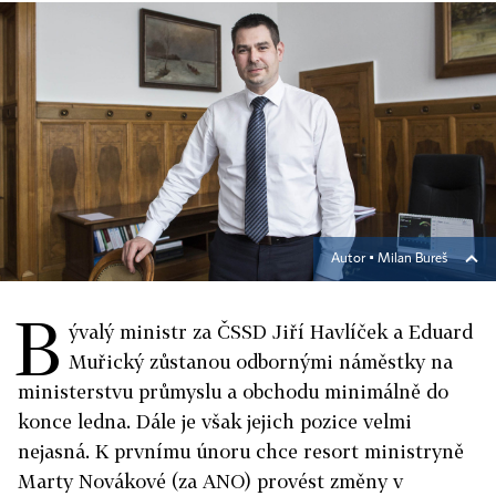
Autor ▪
Milan Bureš
B
ývalý ministr za ČSSD Jiří Havlíček a Eduard
Muřický zůstanou odbornými náměstky na
ministerstvu průmyslu a obchodu minimálně do
konce ledna. Dále je však jejich pozice velmi
nejasná. K prvnímu únoru chce resort ministryně
Marty Novákové (za ANO) provést změny v