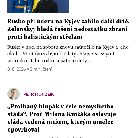
Rusko při úderu na Kyjev zabilo další dítě.
Zelenskyj hledá řešení nedostatku zbraní
proti balistickým střelám
Rusko v noci na sobotu znovu zaútočilo na Kyjev a jeho
okolí. Při útoku zahynul tříletý chlapec se svými
prarodiči. Jeho rodiče a patnáctiletý...
8. 8. 2026 ▪ 3 min. čtení
PETR HONZEJK
„Prolhaný hlupák v čele nemyslícího
stáda“. Proč Milana Knížáka oslavuje
vláda vedená mužem, kterým umělec
opovrhoval