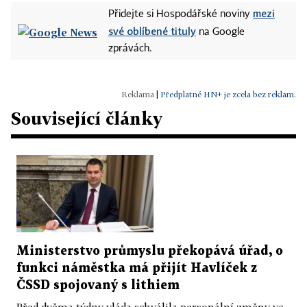
mezi
Přidejte si Hospodářské noviny
své oblíbené tituly
na Google
zprávách.
|
Předplatné HN+ je zcela bez reklam.
Související články
Ministerstvo průmyslu překopává úřad, o
funkci náměstka má přijít Havlíček z
ČSSD spojovaný s lithiem
Před dvěma týdny vláda schválila personální změny ve