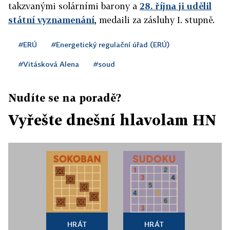
takzvanými solárními barony a
28. října ji udělil
státní vyznamenání
, medaili za zásluhy I. stupně.
#ERÚ
#Energetický regulační úřad (ERÚ)
#Vitásková Alena
#soud
Nudíte se na poradě?
Vyřešte dnešní hlavolam HN
HRÁT
HRÁT