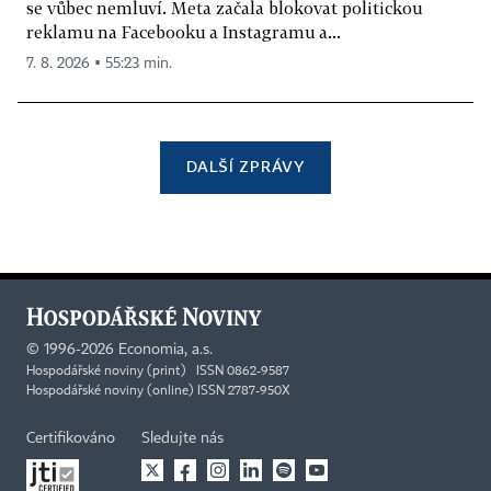
se vůbec nemluví. Meta začala blokovat politickou
reklamu na Facebooku a Instagramu a...
7. 8. 2026 ▪ 55:23 min.
DALŠÍ ZPRÁVY
©
1996-2026
Economia, a.s.
Hospodářské noviny (print) ISSN 0862-9587
Hospodářské noviny (online) ISSN 2787-950X
Certifikováno
Sledujte nás