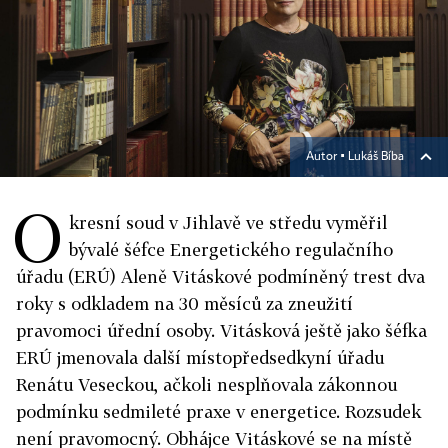
Autor ▪
Lukáš Bíba
O
kresní soud v Jihlavě ve středu vyměřil
bývalé šéfce Energetického regulačního
úřadu (ERÚ) Aleně Vitáskové podmíněný trest dva
roky s odkladem na 30 měsíců za zneužití
pravomoci úřední osoby. Vitásková ještě jako šéfka
ERÚ jmenovala další místopředsedkyní úřadu
Renátu Veseckou, ačkoli nesplňovala zákonnou
podmínku sedmileté praxe v energetice. Rozsudek
není pravomocný.
Obhájce Vitáskové se na místě