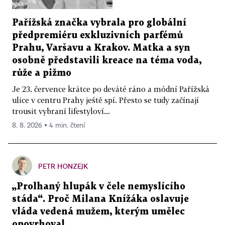
Pařížská značka vybrala pro globální
předpremiéru exkluzivních parfémů
Prahu, Varšavu a Krakov. Matka a syn
osobně představili kreace na téma voda,
růže a pižmo
Je 23. července krátce po deváté ráno a módní Pařížská
ulice v centru Prahy ještě spí. Přesto se tudy začínají
trousit vybraní lifestyloví...
8. 8. 2026 ▪ 4 min. čtení
PETR HONZEJK
„Prolhaný hlupák v čele nemyslícího
stáda“. Proč Milana Knížáka oslavuje
vláda vedená mužem, kterým umělec
opovrhoval