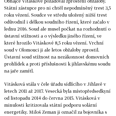
Obhájce Vitáskové požadoval zproštění obžaloby.
Státní zástupce pro ni chtěl nepodmíněný trest 3,5
roku vězení. Soudce ve středu uložený nižší trest
odůvodnil i délkou soudního řízení, které začalo v
lednu 2016. Soud ale musel počkat na rozhodnutí o
ústavní stížnosti a o výsledku jiného řízení, ve
které hrozilo Vitáskové 8,5 roku vězení. Vrchní
soud v Olomouci ji ale letos obžaloby zprostil.
Ústavní soud stížnost na nezákonnost domovních
prohlídek a proti příslušnosti k jihlavskému soudu
na jaře zamítl.
Vitásková stála v čele úřadu sídlícího v Jihlavě v
letech 2011 až 2017. Vesecká byla místopředsedkyní
od listopadu 2014 do června 2015. Vitásková v
minulosti kritizovala státní podporu solární
energetiky. Miloš Zeman ji označil za bojovníka s