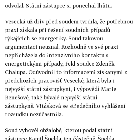
odvolal. Státní zástupce si ponechal lhůtu.
Vesecká už dřív před soudem tvrdila, že potřebnou
praxi získala při řešení soudních případů
týkajících se energetiky. Soud takovou
argumentaci neuznal. Rozhodně ve své praxi
nepřicházela do intenzivního kontaktu s
energetickými případy, řekl soudce Zdeněk
Chalupa.
Odůvodnil to informacemi získanými z
předchozích pracovišť Vesecké, která byla i
nejvyšší státní zástupkyní, i výpovědí Marie
Benešové, také bývalé nejvyšší státní
zástupkyně.
Vitásková se středečního vyhlášení
rozsudku nezúčastnila.
Soud vyhověl obžalobě, kterou podal státní
zástupce Kamil Špelda, jen částečně. Špelda