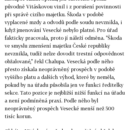
původně Vitáskovou vinil i z porušení povinnosti
při správě cizího majetku. Škoda v podobě
vyplacené mzdy a odvodů podle soudu nevznikla, i
když jmenování Vesecké nebylo platné. Pro úřad
fakticky pracovala, proto jí náleží odměna. "Škoda
ve smyslu zmenšení majetku České republiky
nevznikla, tudíž nelze dovodit trestní odpovědnost
obžalované," řekl Chalupa. Vesecká podle něho
přesto získala neoprávněný prospěch v podobě
vyššího platu a dalších výhod, které by neměla,
pokud by na úřadu působila jen ve funkci ředitelky
sekce. Tato pozice je nejbližší nižší funkcí na úřadu
a není podmíněná praxí. Podle něho byl
neoprávněný prospěch Vesecké menší než 500
tisíc korun.