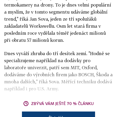
termokamery na drony. To je dnes velmi populární
a myslím, že v tomto segmentu udáváme globální
trend," říká Jan Sova, jeden ze tří spolužáků
zakladatelů Workswellu. Osm let stará firma v
posledním roce vydělala téměř jedenáct milionů
při obratu 57 milionů korun.
Dnes vyváží zhruba do tří desítek zemí. "Hodně se
specializujeme například na dodávky pro
laboratoře univerzit, patří sem MIT, Oxford,
dodáváme do výrobních firem jako BOSCH, Škoda a
mnoha dalších," říká Sova. Měřící techniku dodává
například i pro U.S. Army.
ZBÝVÁ VÁM JEŠTĚ 70 % ČLÁNKU