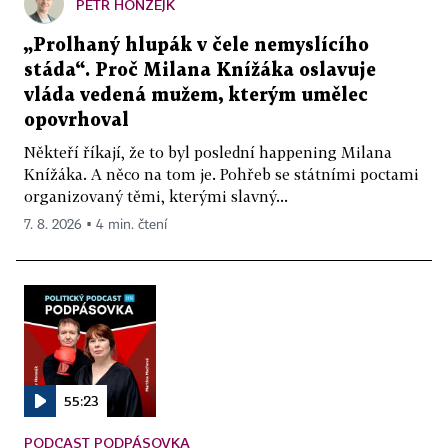
PETR HONZEJK
„Prolhaný hlupák v čele nemyslícího
stáda“. Proč Milana Knížáka oslavuje
vláda vedená mužem, kterým umělec
opovrhoval
Někteří říkají, že to byl poslední happening Milana
Knížáka. A něco na tom je. Pohřeb se státními poctami
organizovaný těmi, kterými slavný...
7. 8. 2026 ▪ 4 min. čtení
55:23
PODCAST PODPÁSOVKA