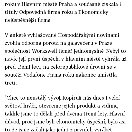
roku v Hlavním městě Praha a současně získala i
tituly Odpovědná firma roku a Ekonomicky
nejúspěšnější firma.
V anketě vyhlašované Hospodářskými novinami
zvolila odborná porota na galavečeru v Praze
společnost Workswell téměř jednomyslně. Nebyl to
navíc její první úspěch, v hlavním městě vyhrála už
před třemi lety, na celorepublikové úrovní se v
soutěži Vodafone Firma roku nakonec umístila
třetí.
"Chce to neustálý vývoj. Kopírují nás dnes i velcí
světoví hráči, otevřeme jejich produkt a vidíme,
takhle jsme to dělali před dvěma třemi lety. Hlavní
důvod, proč jsme byli ekonomicky úspěšní, bylo asi
to, že jsme začali jako jedni z prvních vyrábět