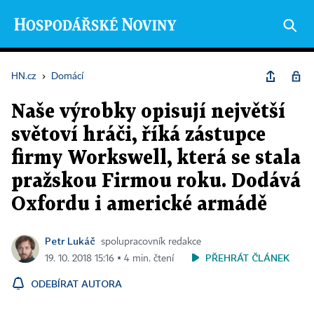
HN.cz
›
Domácí
Naše výrobky opisují největší
světoví hráči, říká zástupce
firmy Workswell, která se stala
pražskou Firmou roku. Dodává
Oxfordu i americké armádě
Petr Lukáč
spolupracovník redakce
PŘEHRÁT ČLÁNEK
19. 10. 2018 15:16 ▪ 4 min. čtení
ODEBÍRAT AUTORA