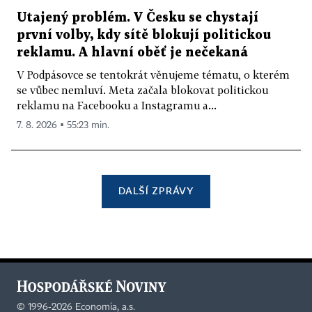
Utajený problém. V Česku se chystají
první volby, kdy sítě blokují politickou
reklamu. A hlavní oběť je nečekaná
V Podpásovce se tentokrát věnujeme tématu, o kterém
se vůbec nemluví. Meta začala blokovat politickou
reklamu na Facebooku a Instagramu a...
7. 8. 2026 ▪ 55:23 min.
DALŠÍ ZPRÁVY
©
1996-2026
Economia, a.s.