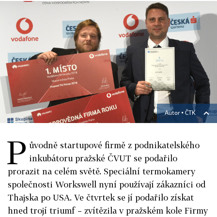
Autor ▪
ČTK
P
ůvodně startupové firmě z podnikatelského
inkubátoru pražské ČVUT se podařilo
prorazit na celém světě. Speciální termokamery
společnosti Workswell nyní používají zákazníci od
Thajska po USA. Ve čtvrtek se jí podařilo získat
hned trojí triumf – zvítězila v pražském kole Firmy