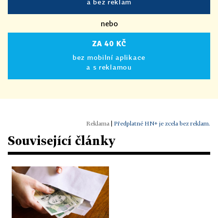
a bez reklam
nebo
ZA 40 KČ
bez mobilní aplikace
a s reklamou
|
Předplatné HN+ je zcela bez reklam.
Související články