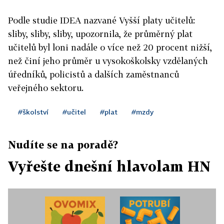
Podle studie IDEA nazvané Vyšší platy učitelů:
sliby, sliby, sliby, upozornila, že průměrný plat
učitelů byl loni nadále o více než 20 procent nižší,
než činí jeho průměr u vysokoškolsky vzdělaných
úředníků, policistů a dalších zaměstnanců
veřejného sektoru.
#školství
#učitel
#plat
#mzdy
Nudíte se na poradě?
Vyřešte dnešní hlavolam HN