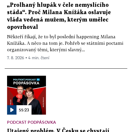
„Prolhaný hlupák v čele nemyslícího
stáda“. Proč Milana Knížáka oslavuje
vláda vedená mužem, kterým umělec
opovrhoval
Někteří říkají, že to byl poslední happening Milana
Knížáka. A něco na tom je. Pohřeb se státními poctami
organizovaný těmi, kterými slavný...
7. 8. 2026 ▪ 4 min. čtení
55:23
PODCAST PODPÁSOVKA
Utajený problém. V Česku se chystají