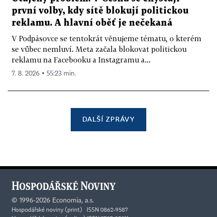
první volby, kdy sítě blokují politickou
reklamu. A hlavní oběť je nečekaná
V Podpásovce se tentokrát věnujeme tématu, o kterém
se vůbec nemluví. Meta začala blokovat politickou
reklamu na Facebooku a Instagramu a...
7. 8. 2026 ▪ 55:23 min.
DALŠÍ ZPRÁVY
©
1996-2026
Economia, a.s.
Hospodářské noviny (print) ISSN 0862-9587