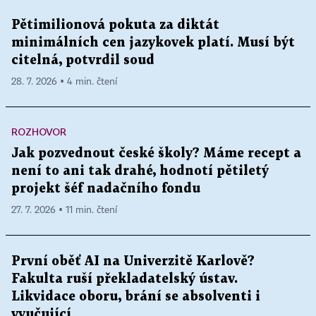
Pětimilionová pokuta za diktát
minimálních cen jazykovek platí. Musí být
citelná, potvrdil soud
28. 7. 2026 ▪ 4 min. čtení
ROZHOVOR
Jak pozvednout české školy? Máme recept a
není to ani tak drahé, hodnotí pětiletý
projekt šéf nadačního fondu
27. 7. 2026 ▪ 11 min. čtení
První oběť AI na Univerzitě Karlově?
Fakulta ruší překladatelský ústav.
Likvidace oboru, brání se absolventi i
vyučující