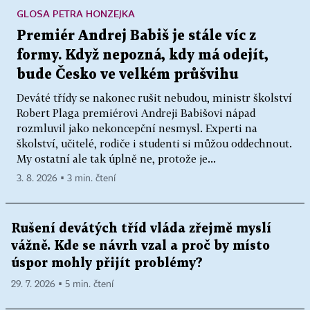
GLOSA PETRA HONZEJKA
Premiér Andrej Babiš je stále víc z
formy. Když nepozná, kdy má odejít,
bude Česko ve velkém průšvihu
Deváté třídy se nakonec rušit nebudou, ministr školství
Robert Plaga premiérovi Andreji Babišovi nápad
rozmluvil jako nekoncepční nesmysl. Experti na
školství, učitelé, rodiče i studenti si můžou oddechnout.
My ostatní ale tak úplně ne, protože je...
3. 8. 2026 ▪ 3 min. čtení
Rušení devátých tříd vláda zřejmě myslí
vážně. Kde se návrh vzal a proč by místo
úspor mohly přijít problémy?
29. 7. 2026 ▪ 5 min. čtení