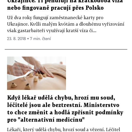
Ukrajince. Ti pendlují na krátkodobá víza
nebo fingovaně pracují přes Polsko
Už dva roky fungují zaměstnanecké karty pro
Ukrajince. Kvůli malým kvótám a dlouhému vyřizování
však gastarbaiteři využívají kratší víza či...
23. 8. 2018 ▪ 7 min. čtení
Když lékař udělá chybu, hrozí mu soud,
léčitelé jsou ale beztrestní. Ministerstvo
to chce změnit a hodlá zpřísnit podmínky
pro "alternativní medicínu"
Lékaři, který udělá chybu, hrozí soud a vězení. Léčitel