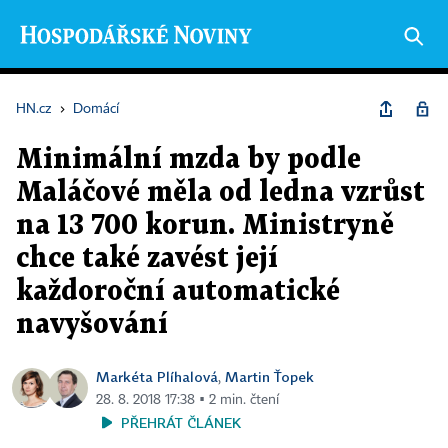
HN.cz
›
Domácí
Minimální mzda by podle
Maláčové měla od ledna vzrůst
na 13 700 korun. Ministryně
chce také zavést její
každoroční automatické
navyšování
Markéta Plíhalová
Martin Ťopek
,
28. 8. 2018 17:38 ▪ 2 min. čtení
PŘEHRÁT ČLÁNEK