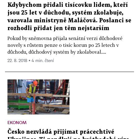
Kdybychom přidali tisícovku lidem, kteří
jsou 25 let v důchodu, systém zkolabuje,
varovala ministryně Maláčová. Poslanci se
rozhodli přidat jen těm nejstarším
Pokud by sněmovna přijala senátní verzi důchodové
novely s růstem penze o tisíc korun po 25 letech v
důchodu, důchodový systém by zkolaboval....
22. 8. 2018 ▪ 4 min. čtení
EKONOM
Česko nezvládá přijímat prácechtivé