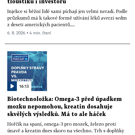
tlouštíků i investorů
Injekce si běžní lidé sami píchají jen velmi neradi. Podle
průzkumů má k takové formě užívání léků averzi sedm
z deseti amerických pacientů....
6. 8. 2026 ▪ 4 min. čtení
16:13
Biotechnoložka: Omega-3 před úpadkem
mozku nepomohou, kreatin dosahuje
skvělých výsledků. Má to ale háček
Hořčík na spaní, omega-3 pro mozek, železo proti
únavě a kreatin dnes skoro na všechno. Trh s doplňky