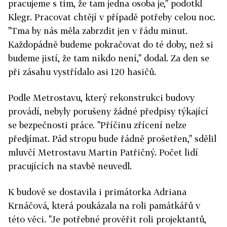
pracujeme s tím, že tam jedna osoba je," podotkl
Klegr. Pracovat chtějí v případě potřeby celou noc.
"Tma by nás měla zabrzdit jen v řádu minut.
Každopádně budeme pokračovat do té doby, než si
budeme jistí, že tam nikdo není," dodal. Za den se
při zásahu vystřídalo asi 120 hasičů.
Podle Metrostavu, který rekonstrukci budovy
provádí, nebyly porušeny žádné předpisy týkající
se bezpečnosti práce. "Příčinu zřícení nelze
předjímat. Pád stropu bude řádně prošetřen," sdělil
mluvčí Metrostavu Martin Patřičný. Počet lidí
pracujících na stavbě neuvedl.
K budově se dostavila i primátorka Adriana
Krnáčová, která poukázala na roli památkářů v
této věci. "Je potřebné prověřit roli projektantů,