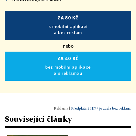
ZA 80 KČ
s mobilní aplikací
a bez reklam
nebo
ZA 40 KČ
bez mobilní aplikace
a s reklamou
|
Předplatné HN+ je zcela bez reklam.
Související články