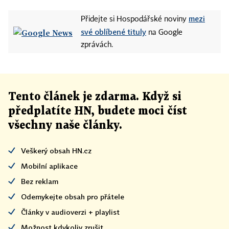
mezi
Přidejte si Hospodářské noviny
své oblíbené tituly
na Google
zprávách.
Tento článek
je
zdarma. Když si
předplatíte HN, budete moci číst
všechny naše články
.
Veškerý obsah HN.cz
Mobilní aplikace
Bez reklam
Odemykejte obsah pro přátele
Články v audioverzi + playlist
Možnost kdykoliv zrušit