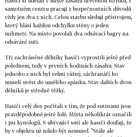
Hasiči si udělali v místě zásahu dřevěnou stříšku, v
samotném centru pracují z bezpečnostních důvodů
vždy jen dva z nich. Celou stavbu sledují přístrojem,
který hlásí každou odchylku stěny o jeden
milimetr. Na místo povolali dva odsávací bagry na
odsávání suti.
Tři zachráněné dělníky hasiči vyprostili ještě před
polednem, tedy v prvních hodinách zásahu. Stav
jednoho z nich byl velmi vážný, záchranáři ho
museli uvést do umělého spánku. Stav dalších dvou
dělníků je středně těžký.
Hasiči celý den počítali s tím, že pod sutinami jsou
pravděpodobně ještě lidé. Místa několikrát označili
i psi kynologů. S ubývající sutí ale hasiči doufají, že
by v objektu už nikdo být nemusel. "Stále ale