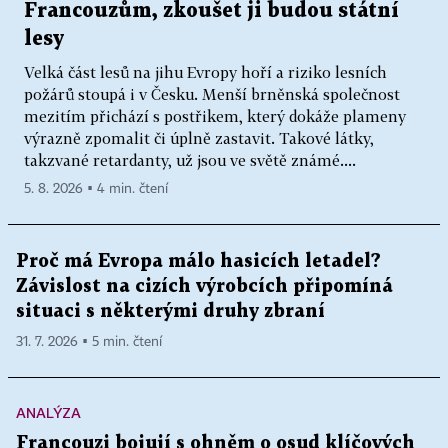
Francouzům, zkoušet ji budou státní
lesy
Velká část lesů na jihu Evropy hoří a riziko lesních
požárů stoupá i v Česku. Menší brněnská společnost
mezitím přichází s postřikem, který dokáže plameny
výrazně zpomalit či úplně zastavit. Takové látky,
takzvané retardanty, už jsou ve světě známé....
5. 8. 2026 ▪ 4 min. čtení
Proč má Evropa málo hasicích letadel?
Závislost na cizích výrobcích připomíná
situaci s některými druhy zbraní
31. 7. 2026 ▪ 5 min. čtení
ANALÝZA
Francouzi bojují s ohněm o osud klíčových