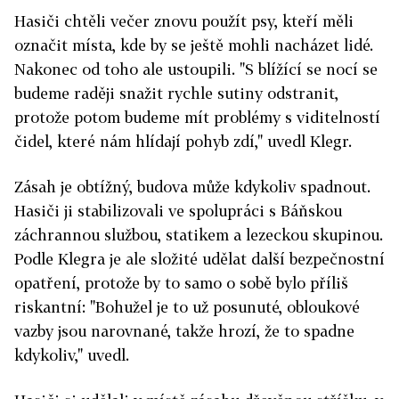
Hasiči chtěli večer znovu použít psy, kteří měli
označit místa, kde by se ještě mohli nacházet lidé.
Nakonec od toho ale ustoupili. "S blížící se nocí se
budeme raději snažit rychle sutiny odstranit,
protože potom budeme mít problémy s viditelností
čidel, které nám hlídají pohyb zdí," uvedl Klegr.
Zásah je obtížný, budova může kdykoliv spadnout.
Hasiči ji stabilizovali ve spolupráci s Báňskou
záchrannou službou, statikem a lezeckou skupinou.
Podle Klegra je ale složité udělat další bezpečnostní
opatření, protože by to samo o sobě bylo příliš
riskantní: "Bohužel je to už posunuté, obloukové
vazby jsou narovnané, takže hrozí, že to spadne
kdykoliv," uvedl.