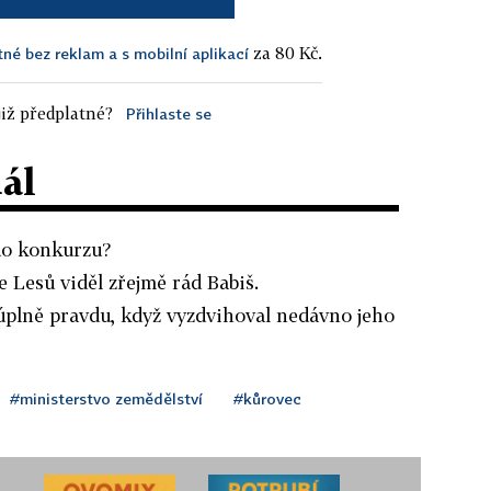
za 80 Kč.
tné bez reklam a s mobilní aplikací
iž předplatné?
Přihlaste se
dál
do konkurzu?
e Lesů viděl zřejmě rád Babiš.
úplně pravdu, když vyzdvihoval nedávno jeho
#ministerstvo zemědělství
#kůrovec