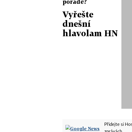
poradě?
Vyřešte
dnešní
hlavolam HN
Přidejte si H
zprávách.