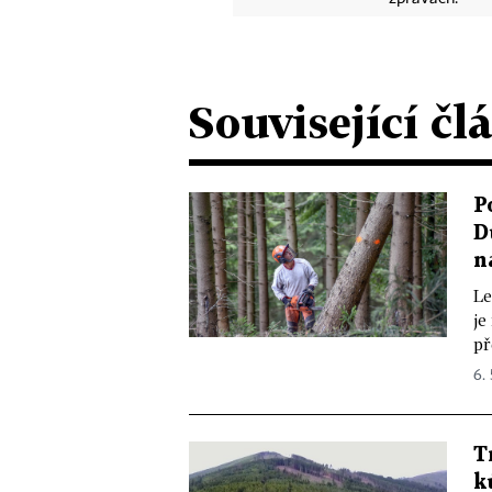
Související čl
P
D
n
Le
je
př
6. 
T
k