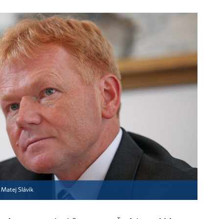
▪
Matej Slávik