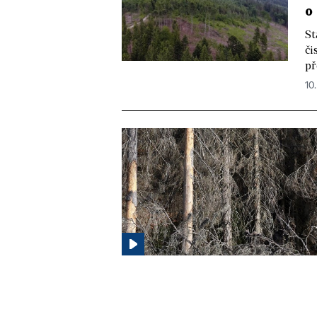
o
St
či
př
10.