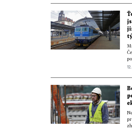
Ť
j
j
t
Mi
Če
po
12.
B
p
e
Ne
pr
zh