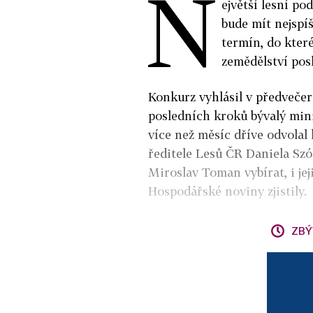
N
ejvětší lesní po
bude mít nejspíš
termín, do kter
zemědělství posl
Konkurz vyhlásil v předvečer
posledních kroků bývalý mini
více než měsíc dříve odvolal
ředitele Lesů ČR Daniela Sz
Miroslav Toman vybírat, i jej
Hospodářské noviny zjistily.
ZBÝ