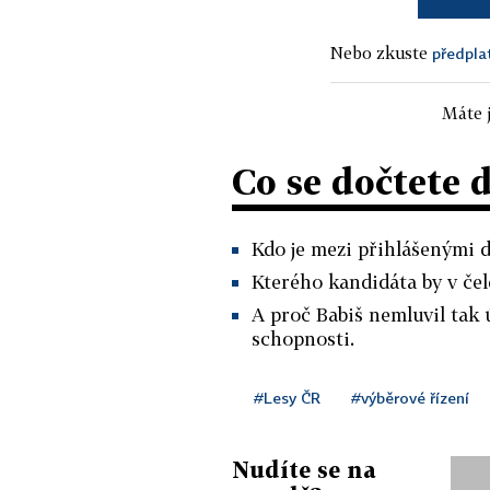
Nebo zkuste
předpla
Máte j
Co se dočtete 
Kdo je mezi přihlášenými 
Kterého kandidáta by v čel
A proč Babiš nemluvil tak 
schopnosti.
#Lesy ČR
#výběrové řízení
Nudíte se na