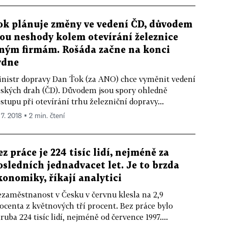
ok plánuje změny ve vedení ČD, důvodem
sou neshody kolem otevírání železnice
iným firmám. Rošáda začne na konci
ýdne
nistr dopravy Dan Ťok (za ANO) chce vyměnit vedení
ských drah (ČD). Důvodem jsou spory ohledně
stupu při otevírání trhu železniční dopravy...
 7. 2018 ▪ 2 min. čtení
ez práce je 224 tisíc lidí, nejméně za
osledních jednadvacet let. Je to brzda
konomiky, říkají analytici
zaměstnanost v Česku v červnu klesla na 2,9
ocenta z květnových tří procent. Bez práce bylo
ruba 224 tisíc lidí, nejméně od července 1997....