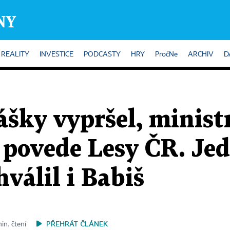
REALITY
INVESTICE
PODCASTY
HRY
PročNe
ARCHIV
D
ášky vypršel, minist
 povede Lesy ČR. Je
válil i Babiš
PŘEHRÁT ČLÁNEK
in. čtení