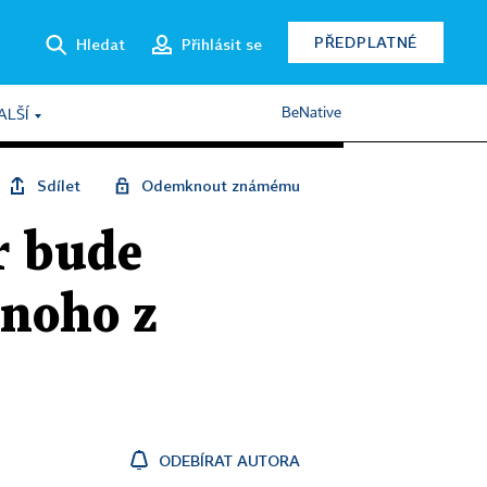
PŘEDPLATNÉ
Hledat
Přihlásit se
BeNative
ALŠÍ
Sdílet
Odemknout známému
r bude
dnoho z
ODEBÍRAT AUTORA