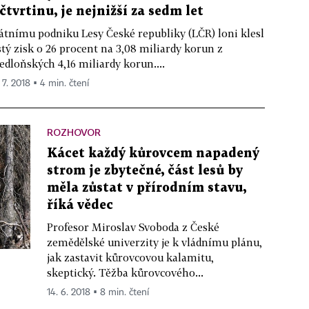
 čtvrtinu, je nejnižší za sedm let
átnímu podniku Lesy České republiky (LČR) loni klesl
stý zisk o 26 procent na 3,08 miliardy korun z
edloňských 4,16 miliardy korun....
 7. 2018 ▪ 4 min. čtení
ROZHOVOR
Kácet každý kůrovcem napadený
strom je zbytečné, část lesů by
měla zůstat v přírodním stavu,
říká vědec
Profesor Miroslav Svoboda z České
zemědělské univerzity je k vládnímu plánu,
jak zastavit kůrovcovou kalamitu,
skeptický. Těžba kůrovcového...
14. 6. 2018 ▪ 8 min. čtení