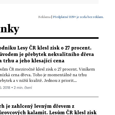
|
Předplatné HN+ je zcela bez reklam.
ánky
odniku Lesy ČR klesl zisk o 27 procent.
ůvodem je přebytek nekvalitního dřeva
a trhu a jeho klesající cena
sům ČR meziročně klesl zisk o 27 procent. Viníkem
 nízká cena dřeva. Toho je momentálně na trhu
ebytek a v nižší kvalitě. Jednou z priorit...
5. 2018 ▪ 2 min. čtení
rh je zahlcený levným dřevem z
ůrovcových kalamit. Lesům ČR klesl zisk