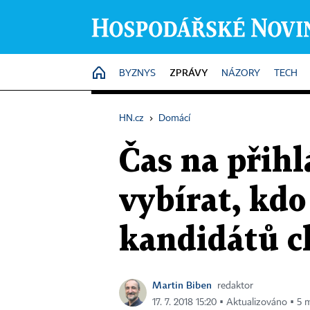
ZPRÁVY
HOME
BYZNYS
NÁZORY
TECH
HN.cz
›
Domácí
Čas na přihl
vybírat, kdo
kandidátů ch
Martin Biben
redaktor
17. 7. 2018 15:20 ▪ Aktualizováno ▪ 5 m