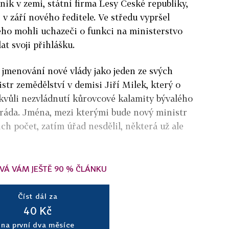
dnik v zemi, státní firma Lesy České republiky,
 v září nového ředitele. Ve středu vypršel
ého mohli uchazeči o funkci na ministerstvo
at svoji přihlášku.
 jmenování nové vlády jako jeden ze svých
str zemědělství v demisi Jiří Milek, který o
 kvůli nezvládnutí kůrovcové kalamity bývalého
óráda. Jména, mezi kterými bude nový ministr
ich počet, zatím úřad nesdělil, některá už ale
VÁ VÁM JEŠTĚ 90 % ČLÁNKU
Číst dál za
40 Kč
na první dva měsíce