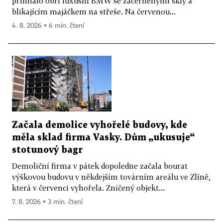
přihnalo obří luxusní BMW se začerněnými skly a
blikajícím majáčkem na střeše. Na červenou...
4. 8. 2026 ▪ 6 min. čtení
Začala demolice vyhořelé budovy, kde
měla sklad firma Vasky. Dům „ukusuje“
stotunový bagr
Demoliční firma v pátek dopoledne začala bourat
výškovou budovu v někdejším továrním areálu ve Zlíně,
která v červenci vyhořela. Zničený objekt...
7. 8. 2026 ▪ 3 min. čtení