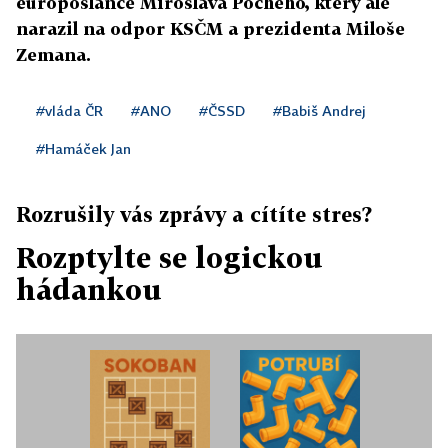
europoslance Miroslava Pocheho, který ale
narazil na odpor KSČM a prezidenta Miloše
Zemana.
#vláda ČR
#ANO
#ČSSD
#Babiš Andrej
#Hamáček Jan
Rozrušily vás zprávy a cítíte stres?
Rozptylte se logickou
hádankou