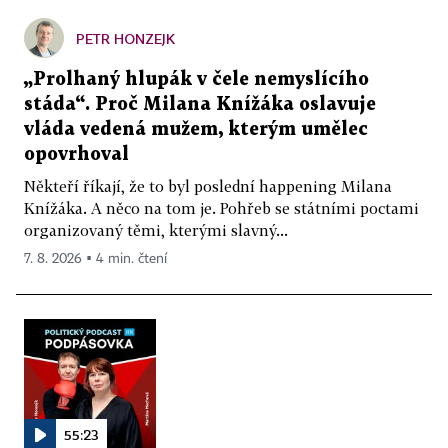
PETR HONZEJK
„Prolhaný hlupák v čele nemyslícího
stáda“. Proč Milana Knížáka oslavuje
vláda vedená mužem, kterým umělec
opovrhoval
Někteří říkají, že to byl poslední happening Milana
Knížáka. A něco na tom je. Pohřeb se státními poctami
organizovaný těmi, kterými slavný...
7. 8. 2026 ▪ 4 min. čtení
55:23