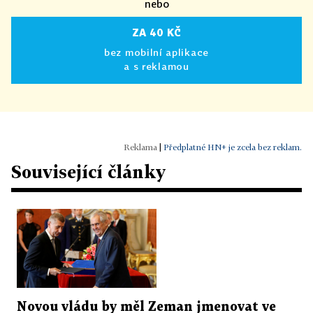
nebo
ZA 40 KČ
bez mobilní aplikace
a s reklamou
|
Předplatné HN+ je zcela bez reklam.
Související články
Novou vládu by měl Zeman jmenovat ve