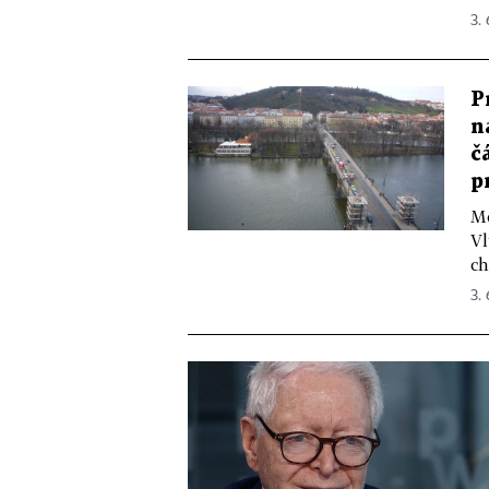
3. 
P
n
č
p
Mo
Vl
ch
3. 