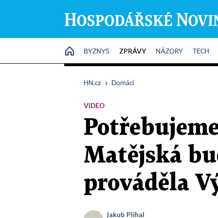
ZPRÁVY
HOME
BYZNYS
NÁZORY
TECH
HN.cz
›
Domácí
VIDEO
Potřebujeme
Matějská bu
prováděla V
Jakub Plíhal