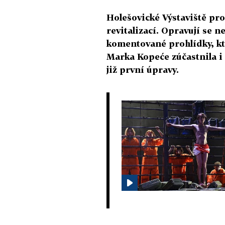
Holešovické Výstaviště pro
revitalizací. Opravují se n
komentované prohlídky, kt
Marka Kopeće zúčastnila i
již první úpravy.