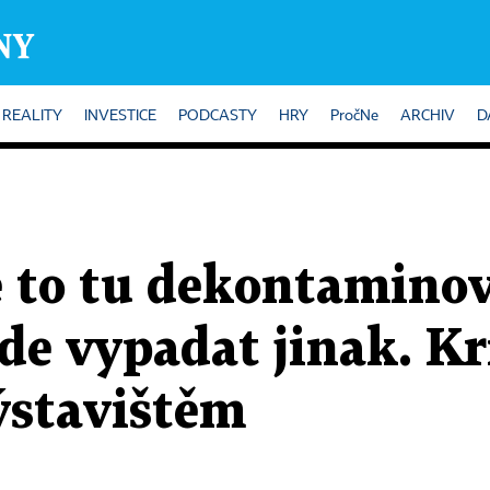
REALITY
INVESTICE
PODCASTY
HRY
PročNe
ARCHIV
D
 to tu dekontaminov
de vypadat jinak. K
ýstavištěm