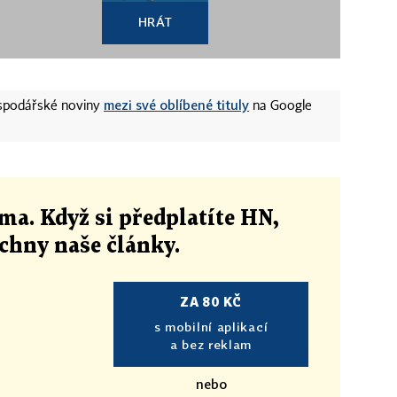
HRÁT
mezi své oblíbené tituly
ospodářské noviny
na Google
ma. Když si předplatíte HN,
echny naše články
.
ZA 80 KČ
s mobilní aplikací
a bez reklam
nebo