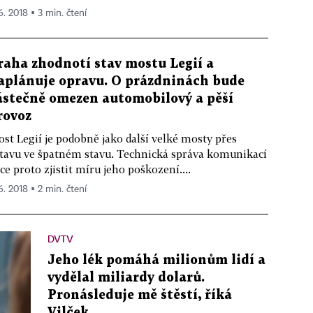
6. 2018 ▪ 3 min. čtení
raha zhodnotí stav mostu Legií a
aplánuje opravu. O prázdninách bude
ástečně omezen automobilový a pěší
rovoz
st Legií je podobně jako další velké mosty přes
tavu ve špatném stavu. Technická správa komunikací
ce proto zjistit míru jeho poškození....
6. 2018 ▪ 2 min. čtení
DVTV
Jeho lék pomáhá milionům lidí a
vydělal miliardy dolarů.
Pronásleduje mě štěstí, říká
Vilček