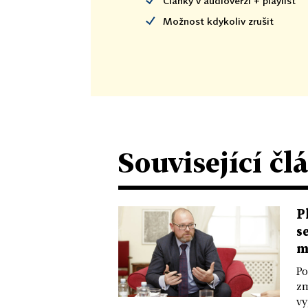
Články v audioverzi + playlist
Možnost kdykoliv zrušit
Související čl
P
s
m
Po
zm
vy