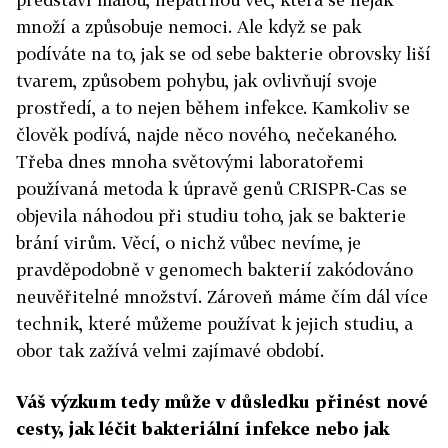
množí a způsobuje nemoci. Ale když se pak
podíváte na to, jak se od sebe bakterie obrovsky liší
tvarem, způsobem pohybu, jak ovlivňují svoje
prostředí, a to nejen během infekce. Kamkoliv se
člověk podívá, najde něco nového, nečekaného.
Třeba dnes mnoha světovými laboratořemi
používaná metoda k úpravě genů CRISPR-Cas se
objevila náhodou při studiu toho, jak se bakterie
brání virům. Věcí, o nichž vůbec nevíme, je
pravděpodobně v genomech bakterií zakódováno
neuvěřitelné množství. Zároveň máme čím dál více
technik, které můžeme používat k jejich studiu, a
obor tak zažívá velmi zajímavé období.
Váš výzkum tedy může v důsledku přinést nové
cesty, jak léčit bakteriální infekce nebo jak