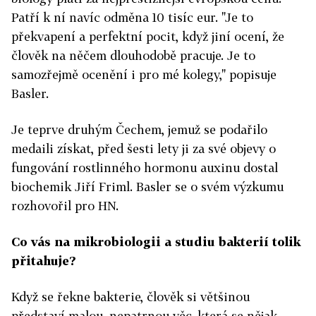
Patří k ní navíc odměna 10 tisíc eur. "Je to
překvapení a perfektní pocit, když jiní ocení, že
člověk na něčem dlouhodobě pracuje. Je to
samozřejmě ocenění i pro mé kolegy," popisuje
Basler.
Je teprve druhým Čechem, jemuž se podařilo
medaili získat, před šesti lety ji za své objevy o
fungování rostlinného hormonu auxinu dostal
biochemik Jiří Friml. Basler se o svém výzkumu
rozhovořil pro HN.
Co vás na mikrobiologii a studiu bakterií tolik
přitahuje?
Když se řekne bakterie, člověk si většinou
představí malou, nepatrnou věc, která se nějak