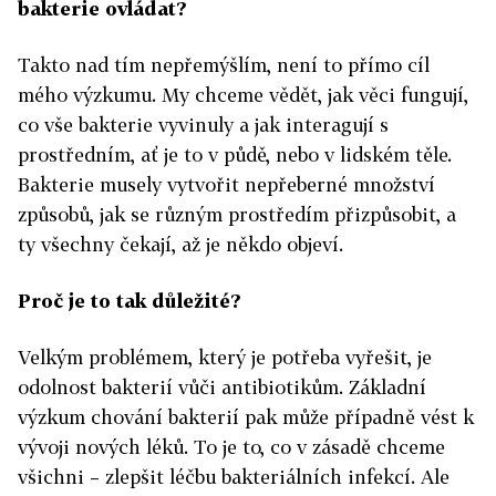
bakterie ovládat?
Takto nad tím nepřemýšlím, není to přímo cíl
mého výzkumu. My chceme vědět, jak věci fungují,
co vše bakterie vyvinuly a jak interagují s
prostředním, ať je to v půdě, nebo v lidském těle.
Bakterie musely vytvořit nepřeberné množství
způsobů, jak se různým prostředím přizpůsobit, a
ty všechny čekají, až je někdo objeví.
Proč je to tak důležité?
Velkým problémem, který je potřeba vyřešit, je
odolnost bakterií vůči antibiotikům. Základní
výzkum chování bakterií pak může případně vést k
vývoji nových léků. To je to, co v zásadě chceme
všichni – zlepšit léčbu bakteriálních infekcí. Ale