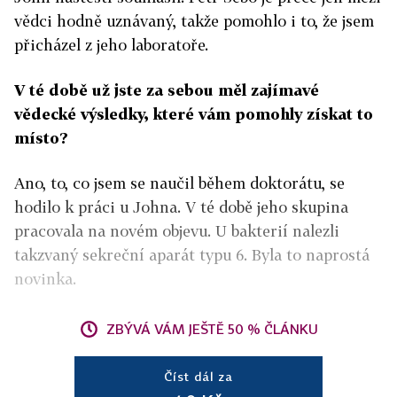
vědci hodně uznávaný, takže pomohlo i to, že jsem
přicházel z jeho laboratoře.
V té době už jste za sebou měl zajímavé
vědecké výsledky, které vám pomohly získat to
místo?
Ano, to, co jsem se naučil během doktorátu, se
hodilo k práci u Johna. V té době jeho skupina
pracovala na novém objevu. U bakterií nalezli
takzvaný sekreční aparát typu 6. Byla to naprostá
novinka.
ZBÝVÁ VÁM JEŠTĚ 50 % ČLÁNKU
Číst dál za