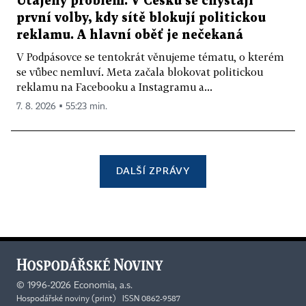
Utajený problém. V Česku se chystají
první volby, kdy sítě blokují politickou
reklamu. A hlavní oběť je nečekaná
V Podpásovce se tentokrát věnujeme tématu, o kterém
se vůbec nemluví. Meta začala blokovat politickou
reklamu na Facebooku a Instagramu a...
7. 8. 2026 ▪ 55:23 min.
DALŠÍ ZPRÁVY
©
1996-2026
Economia, a.s.
Hospodářské noviny (print) ISSN 0862-9587