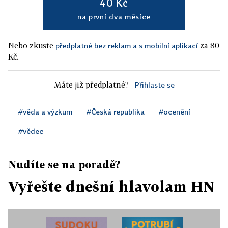
40 Kč
na první dva měsíce
Nebo zkuste
za 80
předplatné bez reklam a s mobilní aplikací
Kč.
Máte již předplatné?
Přihlaste se
#věda a výzkum
#Česká republika
#ocenění
#vědec
Nudíte se na poradě?
Vyřešte dnešní hlavolam HN