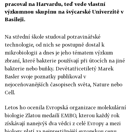
pracoval na Harvardu, teď vede vlastní
výzkumnou skupinu na švýcarské Univerzitě v
Basileji.
Na střední škole studoval potravinářské
technologie, od nich se postupně dostal k
mikrobiologii a dnes je jeho tématem výzkum
zbraní, které bakterie používají při útocích na jiné
bakterie nebo buňky. Devětatřicetiletý Marek
Basler svoje poznatky publikoval v
nejoceňovanějších časopisech světa, Nature nebo
Cell.
Letos ho ocenila Evropská organizace molekulární
biologie Zlatou medailí EMBO, kterou každý rok
získávají nanejvýš dva vědci z celé Evropy a mezi
biology platí za nejprestižnější evropskou cenu.