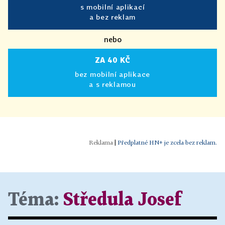
s mobilní aplikací
a bez reklam
nebo
ZA 40 KČ
bez mobilní aplikace
a s reklamou
|
Předplatné HN+ je zcela bez reklam.
Téma:
Středula Josef