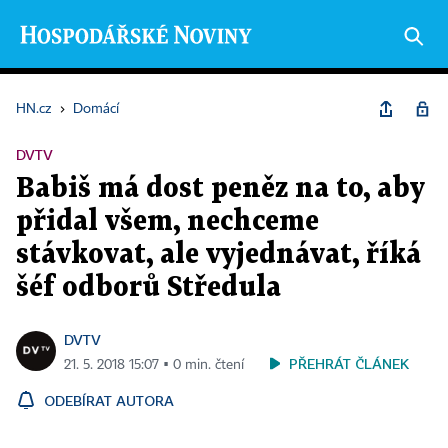
HN.cz
›
Domácí
DVTV
Babiš má dost peněz na to, aby
přidal všem, nechceme
stávkovat, ale vyjednávat, říká
šéf odborů Středula
DVTV
PŘEHRÁT ČLÁNEK
21. 5. 2018 15:07 ▪ 0 min. čtení
ODEBÍRAT AUTORA