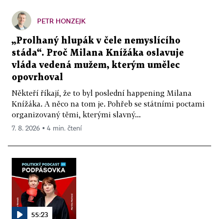
PETR HONZEJK
„Prolhaný hlupák v čele nemyslícího
stáda“. Proč Milana Knížáka oslavuje
vláda vedená mužem, kterým umělec
opovrhoval
Někteří říkají, že to byl poslední happening Milana
Knížáka. A něco na tom je. Pohřeb se státními poctami
organizovaný těmi, kterými slavný...
7. 8. 2026 ▪ 4 min. čtení
55:23