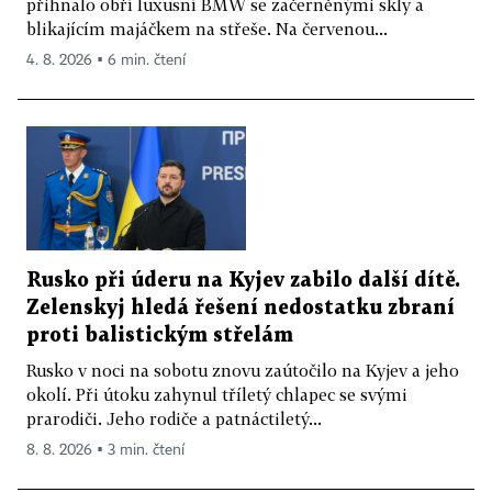
přihnalo obří luxusní BMW se začerněnými skly a
blikajícím majáčkem na střeše. Na červenou...
4. 8. 2026 ▪ 6 min. čtení
Rusko při úderu na Kyjev zabilo další dítě.
Zelenskyj hledá řešení nedostatku zbraní
proti balistickým střelám
Rusko v noci na sobotu znovu zaútočilo na Kyjev a jeho
okolí. Při útoku zahynul tříletý chlapec se svými
prarodiči. Jeho rodiče a patnáctiletý...
8. 8. 2026 ▪ 3 min. čtení