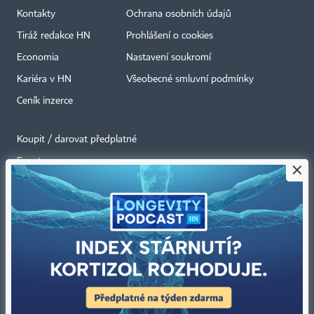
Kontakty
Ochrana osobních údajů
Tiráž redakce HN
Prohlášení o cookies
Economia
Nastavení soukromí
Kariéra v HN
Všeobecné smluvní podmínky
Ceník inzerce
Koupit / darovat předplatné
Eventy
×
Newslettery
RSS kanály
Autorská práva vykonává vydavatel. Bez písemného svolení vydavatele je
zakázáno jakékoli užití částí nebo celku díla, zejména rozmnožování a šíření
jakýmkoli způsobem, mechanickým nebo elektronickým, v českém nebo
jiném jazyce. Bez souhlasu vydavatele je zakázáno též rozmnožování
obsahu pro účely automatizované analýzy textů nebo dat