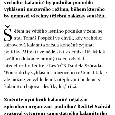
vrcholící kalamitě by podniku pomohlo
vyhlášení nouzového režimu, během kterého
by nemusel všechny těžební zakázky soutěžit.
Š
éfem největšího lesního podniku v zemi se
stal Tomáš Pospíšil ve chvíli, kdy vrcholící
kůrovcová kalamita začala konečně zajímat
politiky. Ministr zemědělství v demisi Jiří Milek
kvůli ní dokonce minulý týden odvolal
předchozího ředitele Lesů ČR Daniela Szóráda.
"Pomohlo by vyhlášení nouzového režimu. I tak je
ale možné, že vzhledem k oteplování budeme s
kalamitou bojovat desítky let," říká.
Změníte nyní kvůli kalamitě nějakým
způsobem organizaci podniku? Ředitel Szórád
zvažoval vytvoření samostatného kalamitního