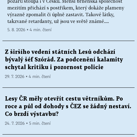
požárů stoupá i v Česku. Menší brněnská společnost
mezitím přichází s postřikem, který dokáže plameny
výrazně zpomalit či úplně zastavit. Takové látky,
takzvané retardanty, už jsou ve světě známé....
5. 8. 2026 ▪ 4 min. čtení
Z širšího vedení státních Lesů odchází
bývalý šéf Szórád. Za podcenění kalamity
schytal kritiku i pozornost policie
29. 7. 2026 ▪ 4 min. čtení
Lesy ČR měly otevřít cestu větrníkům. Po
roce a půl od dohody s ČEZ se žádný nestaví.
Co brzdí výstavbu?
24. 7. 2026 ▪ 5 min. čtení