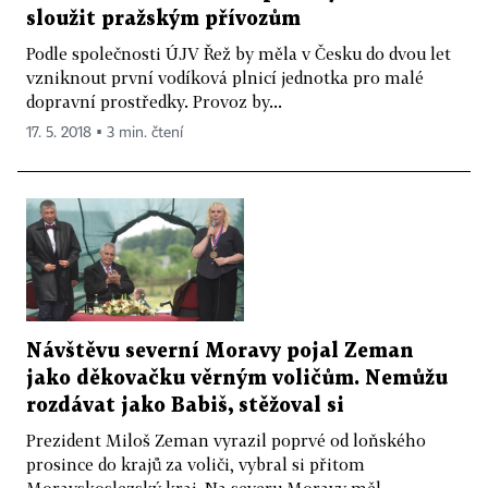
sloužit pražským přívozům
Podle společnosti ÚJV Řež by měla v Česku do dvou let
vzniknout první vodíková plnicí jednotka pro malé
dopravní prostředky. Provoz by...
17. 5. 2018 ▪ 3 min. čtení
Návštěvu severní Moravy pojal Zeman
jako děkovačku věrným voličům. Nemůžu
rozdávat jako Babiš, stěžoval si
Prezident Miloš Zeman vyrazil poprvé od loňského
prosince do krajů za voliči, vybral si přitom
Moravskoslezský kraj. Na severu Moravy měl...