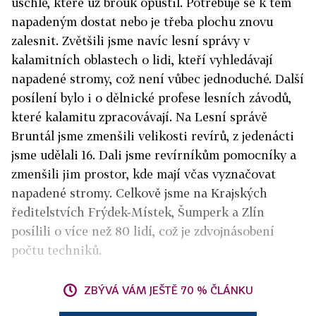
uschlé, které už brouk opustil. Potřebuje se k těm
napadeným dostat nebo je třeba plochu znovu
zalesnit. Zvětšili jsme navíc lesní správy v
kalamitních oblastech o lidi, kteří vyhledávají
napadené stromy, což není vůbec jednoduché. Další
posílení bylo i o dělnické profese lesních závodů,
které kalamitu zpracovávají. Na Lesní správě
Bruntál jsme zmenšili velikosti revírů, z jedenácti
jsme udělali 16. Dali jsme revírníkům pomocníky a
zmenšili jim prostor, kde mají včas vyznačovat
napadené stromy. Celkově jsme na Krajských
ředitelstvích Frýdek-Místek, Šumperk a Zlín
posílili o více než 80 lidí, což je zdvojnásobení
počtu techniků.
ZBÝVÁ VÁM JEŠTĚ 70 % ČLÁNKU