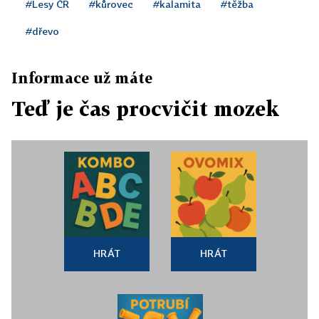
#Lesy ČR
#kůrovec
#kalamita
#těžba
#dřevo
Informace už máte
Teď je čas procvičit mozek
HRÁT
HRÁT