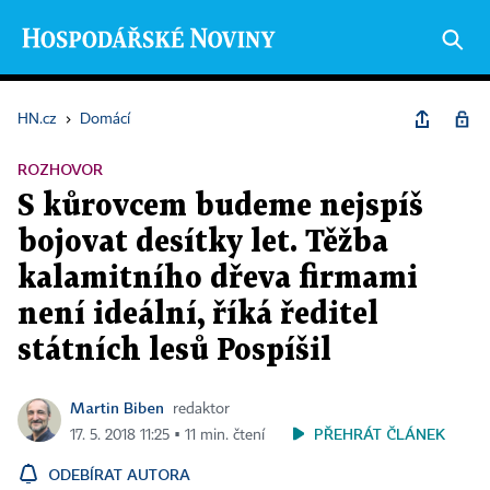
HN.cz
›
Domácí
ROZHOVOR
S kůrovcem budeme nejspíš
bojovat desítky let. Těžba
kalamitního dřeva firmami
není ideální, říká ředitel
státních lesů Pospíšil
Martin Biben
redaktor
PŘEHRÁT ČLÁNEK
17. 5. 2018 11:25 ▪ 11 min. čtení
ODEBÍRAT AUTORA