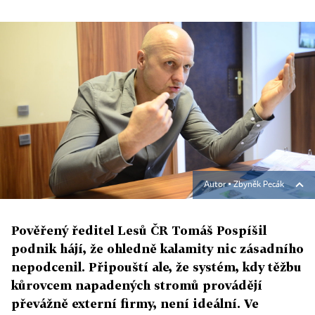
Autor ▪
Zbyněk Pecák
Pověřený ředitel Lesů ČR Tomáš Pospíšil
podnik hájí, že ohledně kalamity nic zásadního
nepodcenil. Připouští ale, že systém, kdy těžbu
kůrovcem napadených stromů provádějí
převážně externí firmy, není ideální. Ve