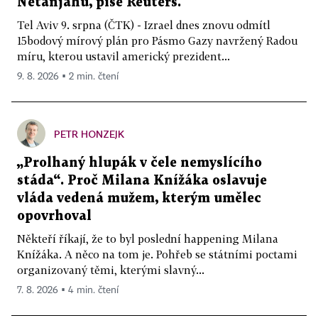
Netanjahu, píše Reuters.
Tel Aviv 9. srpna (ČTK) - Izrael dnes znovu odmítl
15bodový mírový plán pro Pásmo Gazy navržený Radou
míru, kterou ustavil americký prezident...
9. 8. 2026 ▪ 2 min. čtení
PETR HONZEJK
„Prolhaný hlupák v čele nemyslícího
stáda“. Proč Milana Knížáka oslavuje
vláda vedená mužem, kterým umělec
opovrhoval
Někteří říkají, že to byl poslední happening Milana
Knížáka. A něco na tom je. Pohřeb se státními poctami
organizovaný těmi, kterými slavný...
7. 8. 2026 ▪ 4 min. čtení