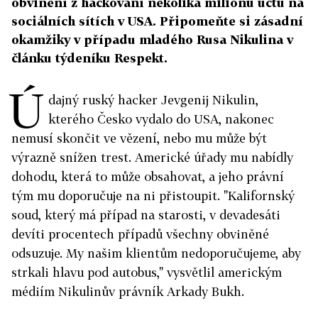
obvinění z hackování několika milionů účtů na
sociálních sítích v USA. Připomeňte si zásadní
okamžiky v případu mladého Rusa Nikulina v
článku týdeníku Respekt.
Ú
dajný ruský hacker Jevgenij Nikulin,
kterého Česko vydalo do USA, nakonec
nemusí skončit ve vězení, nebo mu může být
výrazně snížen trest. Americké úřady mu nabídly
dohodu, která to může obsahovat, a jeho právní
tým mu doporučuje na ni přistoupit. "Kalifornský
soud, který má případ na starosti, v devadesáti
devíti procentech případů všechny obviněné
odsuzuje. My našim klientům nedoporučujeme, aby
strkali hlavu pod autobus," vysvětlil americkým
médiím Nikulinův právník Arkady Bukh.