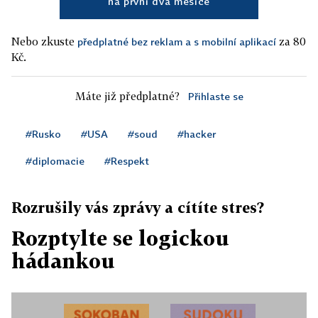
na první dva měsíce
Nebo zkuste
za 80
předplatné bez reklam a s mobilní aplikací
Kč.
Máte již předplatné?
Přihlaste se
#Rusko
#USA
#soud
#hacker
#diplomacie
#Respekt
Rozrušily vás zprávy a cítíte stres?
Rozptylte se logickou
hádankou