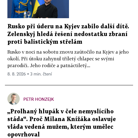
Rusko při úderu na Kyjev zabilo další dítě.
Zelenskyj hledá řešení nedostatku zbraní
proti balistickým střelám
Rusko v noci na sobotu znovu zaútočilo na Kyjev a jeho
okolí. Při útoku zahynul tříletý chlapec se svými
prarodiči. Jeho rodiče a patnáctiletý...
8. 8. 2026 ▪ 3 min. čtení
PETR HONZEJK
„Prolhaný hlupák v čele nemyslícího
stáda“. Proč Milana Knížáka oslavuje
vláda vedená mužem, kterým umělec
opovrhoval