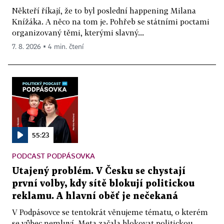
Někteří říkají, že to byl poslední happening Milana
Knížáka. A něco na tom je. Pohřeb se státními poctami
organizovaný těmi, kterými slavný...
7. 8. 2026 ▪ 4 min. čtení
55:23
PODCAST PODPÁSOVKA
Utajený problém. V Česku se chystají
první volby, kdy sítě blokují politickou
reklamu. A hlavní oběť je nečekaná
V Podpásovce se tentokrát věnujeme tématu, o kterém
se vůbec nemluví. Meta začala blokovat politickou