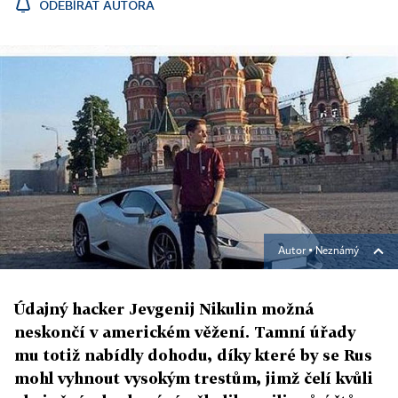
ODEBÍRAT AUTORA
Autor ▪
Neznámý
Údajný hacker Jevgenij Nikulin možná
neskončí v americkém věžení. Tamní úřady
mu totiž nabídly dohodu, díky které by se Rus
mohl vyhnout vysokým trestům, jimž čelí kvůli