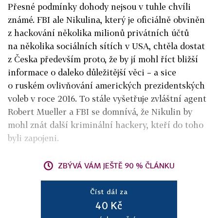
Přesné podmínky dohody nejsou v tuhle chvíli
známé. FBI ale Nikulina, který je oficiálně obviněn
z hackování několika milionů privátních účtů
na několika sociálních sítích v USA, chtěla dostat
z Česka především proto, že by jí mohl říct bližší
informace o daleko důležitější věci – a sice
o ruském ovlivňování amerických prezidentských
voleb v roce 2016. To stále vyšetřuje zvláštní agent
Robert Mueller a FBI se domnívá, že Nikulin by
mohl znát další kriminální hackery, kteří do toho
byli zapojeni.
ZBÝVÁ VÁM JEŠTĚ 90 % ČLÁNKU
Číst dál za
40 Kč