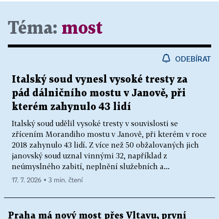
Téma:
most
ODEBÍRAT
Italský soud vynesl vysoké tresty za
pád dálničního mostu v Janově, při
kterém zahynulo 43 lidí
Italský soud udělil vysoké tresty v souvislosti se
zřícením Morandiho mostu v Janově, při kterém v roce
2018 zahynulo 43 lidí. Z více než 50 obžalovaných jich
janovský soud uznal vinnými 32, například z
neúmyslného zabití, neplnění služebních a...
17. 7. 2026 ▪ 3 min. čtení
Praha má nový most přes Vltavu, první