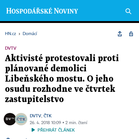
HN.cz
›
Domácí
DVTV
Aktivisté protestovali proti
plánované demolici
Libeňského mostu. O jeho
osudu rozhodne ve čtvrtek
zastupitelstvo
DVTV
ČTK
,
26. 4. 2018 10:09 ▪ 2 min. čtení
PŘEHRÁT ČLÁNEK