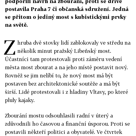
podpořili návrh na zbourání, proti se dříve
postavila Praha 7 či občanská sdružení. Jedná
se přitom o jediný most s kubistickými prvky
na světě.
Z
hruba dvě stovky lidí zablokovaly ve středu na
několik minut pražský Libeňský most.
Účastníci tam protestovali proti záměru vedení
města most zbourat a na jeho místě postavit nový.
Rovněž se jim nelíbí to, že nový most má být
postaven bez architektonické soutěže a má být
širší. Lidé protestovali i z hladiny Vltavy, po které
pluly kajaky.
Zbourání mostu odsouhlasili radní v úterý a
zdůvodnili ho časovou a finanční úsporou. Proti se
postavili někteří politici a obyvatelé. Ve čtvrtek