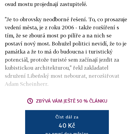
osud mostu projednají zastupitelé.
"Je to obrovsky neodborné řešení. To, co prosazuje
vedení města, je z roku 2006 - takže rozšíření s
tím, že se zbourá most po pilíře a na nich se
postaví nový most. Bohužel politici nevidí, že to je
památka a že to má do budoucna i turistický
potenciál, protože turisté sem začínají jezdit za
kubistickou architekturou," řekl zakladatel
sdružení Libeňský most nebourat, nerozšiřovat
Adam Scheinherr.
ZBÝVÁ VÁM JEŠTĚ 50 % ČLÁNKU
Číst dál za
40 Kč
na první dva měsíce