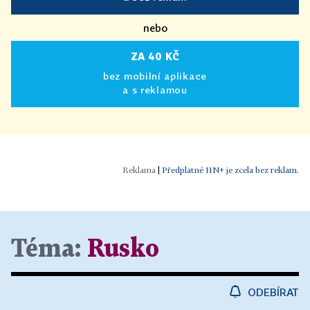
nebo
ZA 40 KČ
bez mobilní aplikace
a s reklamou
|
Předplatné HN+ je zcela bez reklam.
Téma:
Rusko
ODEBÍRAT