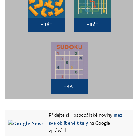
HRÁT
HRÁT
HRÁT
mezi
Přidejte si Hospodářské noviny
své oblíbené tituly
na Google
zprávách.