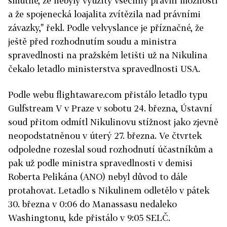
smutné, že nebyly využity všechny právní možnosti
a že spojenecká loajalita zvítězila nad právními
závazky," řekl. Podle velvyslance je příznačné, že
ještě před rozhodnutím soudu a ministra
spravedlnosti na pražském letišti už na Nikulina
čekalo letadlo ministerstva spravedlnosti USA.
Podle webu flightaware.com přistálo letadlo typu
Gulfstream V v Praze v sobotu 24. března, Ústavní
soud přitom odmítl Nikulinovu stížnost jako zjevně
neopodstatněnou v úterý 27. března. Ve čtvrtek
odpoledne rozeslal soud rozhodnutí účastníkům a
pak už podle ministra spravedlnosti v demisi
Roberta Pelikána (ANO) nebyl důvod to dále
protahovat. Letadlo s Nikulinem odletělo v pátek
30. března v 0:06 do Manassasu nedaleko
Washingtonu, kde přistálo v 9:05 SELČ.