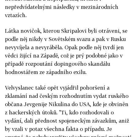
nepředvídatelnými následky v mezinárodních
vztazích.
Látka novičok, kterou Skripalovi byli otráveni, se
podle něj nikdy v Sovětském svazu a pak v Rusku
nevyvíjela a nevyráběla. Opak podle něj tvrdí jen
vědci žijící na Západě, což je prý podobné jako v
případě rozpoutání dopingového skandálu
hodnostářem ze západního exilu.
Velvyslanec také opět vyjádřil pohoršení a
zklamání nad českým rozhodnutím vydat ruského
občana Jevgenije Nikulina do USA, kde je obviněn
z hackerských útoků. "Ti, kdo rozhodovali o
vydání, dali přednost spojeneckým závazkům, aniž
by vzali v potaz všechna fakta o případu. Je