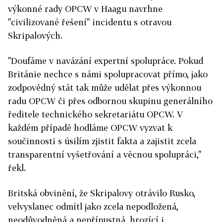
výkonné rady OPCW v Haagu navrhne
"civilizované řešení" incidentu s otravou
Skripalových.
"Doufáme v navázání expertní spolupráce. Pokud
Británie nechce s námi spolupracovat přímo, jako
zodpovědný stát tak může udělat přes výkonnou
radu OPCW či přes odbornou skupinu generálního
ředitele technického sekretariátu OPCW. V
každém případě hodláme OPCW vyzvat k
součinnosti s úsilím zjistit fakta a zajistit zcela
transparentní vyšetřování a věcnou spolupráci,"
řekl.
Britská obvinění, že Skripalovy otrávilo Rusko,
velvyslanec odmítl jako zcela nepodložená,
neodůvodněná a nepřípustná, hrozící i