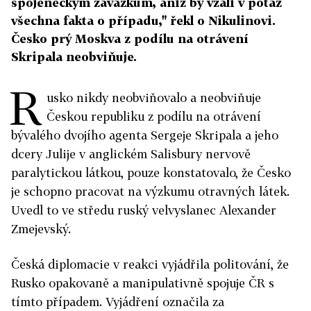
spojeneckým závazkům, aniž by vzali v potaz
všechna fakta o případu," řekl o Nikulinovi.
Česko prý Moskva z podílu na otrávení
Skripala neobviňuje.
R
usko nikdy neobviňovalo a neobviňuje
Českou republiku z podílu na otrávení
bývalého dvojího agenta Sergeje Skripala a jeho
dcery Julije v anglickém Salisbury nervově
paralytickou látkou, pouze konstatovalo, že Česko
je schopno pracovat na výzkumu otravných látek.
Uvedl to ve středu ruský velvyslanec Alexander
Zmejevský.
Česká diplomacie v reakci vyjádřila politování, že
Rusko opakovaně a manipulativně spojuje ČR s
tímto případem. Vyjádření označila za