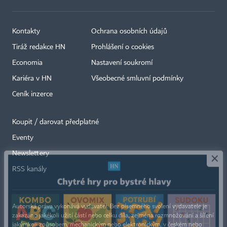
Kontakty
Ochrana osobních údajů
Tiráž redakce HN
Prohlášení o cookies
Economia
Nastavení soukromí
Kariéra v HN
Všeobecné smluvní podmínky
Ceník inzerce
Koupit / darovat předplatné
Eventy
×
Newslettery
RSS kanály
Autorská práva vykonává vydavatel. Bez písemného svolení vydavatele je
zakázáno jakékoli užití částí nebo celku díla, zejména rozmnožování a šíření
jakýmkoli způsobem, mechanickým nebo elektronickým, v českém nebo