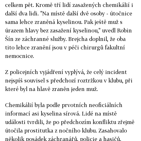
celkem pět. Kromě tří lidí zasažených chemikálií i
další dva lidi. "Na místě další dvě osoby - útočnice
sama lehce zraněná kyselinou. Pak ještě muž s
úrazem hlavy bez zasažení kyselinou," uvedl Robin
Šín ze záchranné služby. Brejcha doplnil, že oba
tito lehce zranění jsou v péči chirurgů fakultní
nemocnice.
Z policejních vyjádření vyplývá, že celý incident
nejspíš souvisel s předchozí roztržkou v klubu, při
které byl na hlavě zraněn jeden muž.
Chemikálií byla podle prvotních neoficiálních
informací asi kyselina sírová. Lidé na místě
události tvrdili, že po předchozím konfliktu zřejmě
útočila prostitutka z nočního klubu. Zasahovalo
několik posádek záchranářů, policie a hasičů.