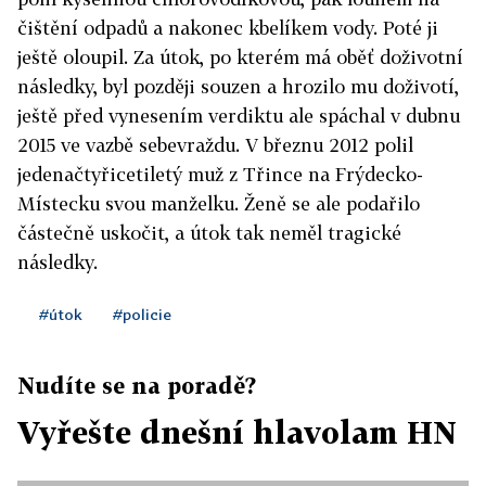
čištění odpadů a nakonec kbelíkem vody. Poté ji
ještě oloupil. Za útok, po kterém má oběť doživotní
následky, byl později souzen a hrozilo mu doživotí,
ještě před vynesením verdiktu ale spáchal v dubnu
2015 ve vazbě sebevraždu. V březnu 2012 polil
jedenačtyřicetiletý muž z Třince na Frýdecko-
Místecku svou manželku. Ženě se ale podařilo
částečně uskočit, a útok tak neměl tragické
následky.
#útok
#policie
Nudíte se na poradě?
Vyřešte dnešní hlavolam HN