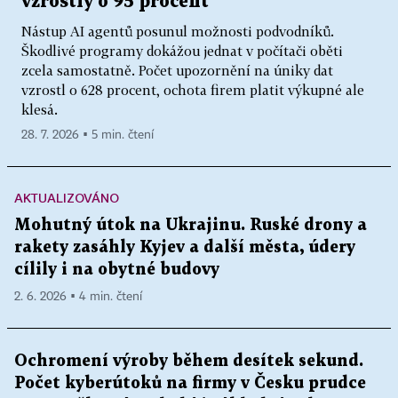
vzrostly o 95 procent
Nástup AI agentů posunul možnosti podvodníků.
Škodlivé programy dokážou jednat v počítači oběti
zcela samostatně. Počet upozornění na úniky dat
vzrostl o 628 procent, ochota firem platit výkupné ale
klesá.
28. 7. 2026 ▪ 5 min. čtení
AKTUALIZOVÁNO
Mohutný útok na Ukrajinu. Ruské drony a
rakety zasáhly Kyjev a další města, údery
cílily i na obytné budovy
2. 6. 2026 ▪ 4 min. čtení
Ochromení výroby během desítek sekund.
Počet kyberútoků na firmy v Česku prudce