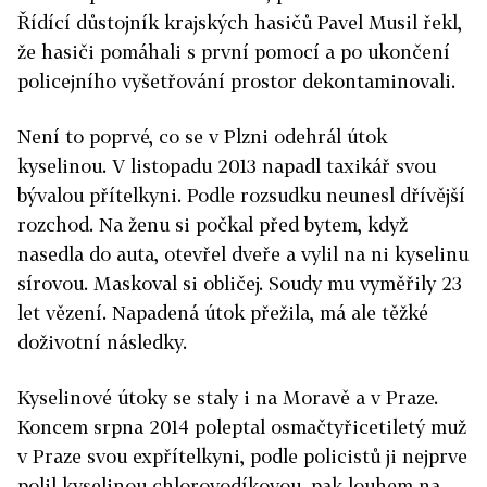
Řídící důstojník krajských hasičů Pavel Musil řekl,
že hasiči pomáhali s první pomocí a po ukončení
policejního vyšetřování prostor dekontaminovali.
Není to poprvé, co se v Plzni odehrál útok
kyselinou. V listopadu 2013 napadl taxikář svou
bývalou přítelkyni. Podle rozsudku neunesl dřívější
rozchod. Na ženu si počkal před bytem, když
nasedla do auta, otevřel dveře a vylil na ni kyselinu
sírovou. Maskoval si obličej. Soudy mu vyměřily 23
let vězení. Napadená útok přežila, má ale těžké
doživotní následky.
Kyselinové útoky se staly i na Moravě a v Praze.
Koncem srpna 2014 poleptal osmačtyřicetiletý muž
v Praze svou expřítelkyni, podle policistů ji nejprve
polil kyselinou chlorovodíkovou, pak louhem na