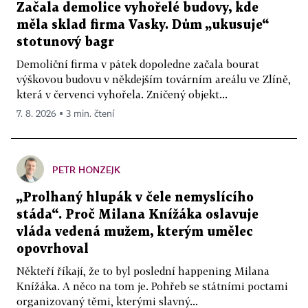
Začala demolice vyhořelé budovy, kde
měla sklad firma Vasky. Dům „ukusuje“
stotunový bagr
Demoliční firma v pátek dopoledne začala bourat
výškovou budovu v někdejším továrním areálu ve Zlíně,
která v červenci vyhořela. Zničený objekt...
7. 8. 2026 ▪ 3 min. čtení
PETR HONZEJK
„Prolhaný hlupák v čele nemyslícího
stáda“. Proč Milana Knížáka oslavuje
vláda vedená mužem, kterým umělec
opovrhoval
Někteří říkají, že to byl poslední happening Milana
Knížáka. A něco na tom je. Pohřeb se státními poctami
organizovaný těmi, kterými slavný...