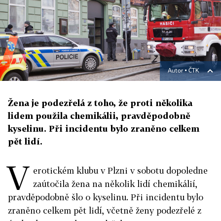
Autor ▪
ČTK
Žena je podezřelá z toho, že proti několika
lidem použila chemikálii, pravděpodobně
kyselinu. Při incidentu bylo zraněno celkem
pět lidí.
V
erotickém klubu v Plzni v sobotu dopoledne
zaútočila žena na několik lidí chemikálií,
pravděpodobně šlo o kyselinu. Při incidentu bylo
zraněno celkem pět lidí, včetně ženy podezřelé z