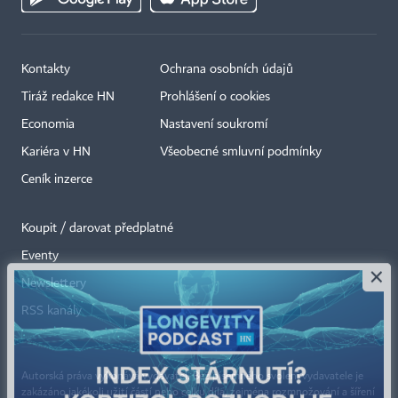
Kontakty
Ochrana osobních údajů
Tiráž redakce HN
Prohlášení o cookies
Economia
Nastavení soukromí
Kariéra v HN
Všeobecné smluvní podmínky
Ceník inzerce
Koupit / darovat předplatné
Eventy
×
Newslettery
RSS kanály
Autorská práva vykonává vydavatel. Bez písemného svolení vydavatele je
zakázáno jakékoli užití částí nebo celku díla, zejména rozmnožování a šíření