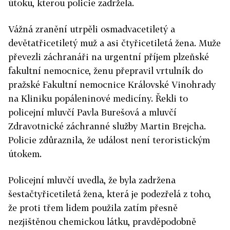
útoku, kterou policie zadržela.
Vážná zranění utrpěli osmadvacetiletý a
devětatřicetiletý muž a asi čtyřicetiletá žena. Muže
převezli záchranáři na urgentní příjem plzeňské
fakultní nemocnice, ženu přepravil vrtulník do
pražské Fakultní nemocnice Královské Vinohrady
na Kliniku popáleninové medicíny. Řekli to
policejní mluvčí Pavla Burešová a mluvčí
Zdravotnické záchranné služby Martin Brejcha.
Policie zdůraznila, že událost není teroristickým
útokem.
Policejní mluvčí uvedla, že byla zadržena
šestačtyřicetiletá žena, která je podezřelá z toho,
že proti třem lidem použila zatím přesně
nezjištěnou chemickou látku, pravděpodobně