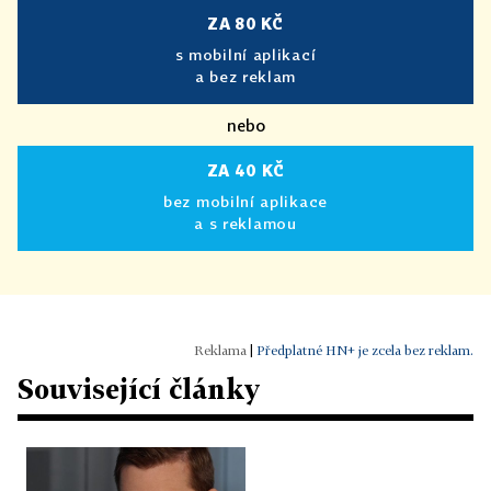
ZA 80 KČ
s mobilní aplikací
a bez reklam
nebo
ZA 40 KČ
bez mobilní aplikace
a s reklamou
|
Předplatné HN+ je zcela bez reklam.
Související články