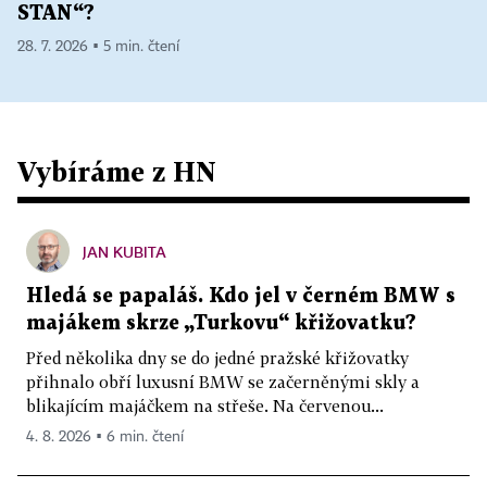
STAN“?
28. 7. 2026 ▪ 5 min. čtení
Vybíráme z HN
JAN KUBITA
Hledá se papaláš. Kdo jel v černém BMW s
majákem skrze „Turkovu“ křižovatku?
Před několika dny se do jedné pražské křižovatky
přihnalo obří luxusní BMW se začerněnými skly a
blikajícím majáčkem na střeše. Na červenou...
4. 8. 2026 ▪ 6 min. čtení