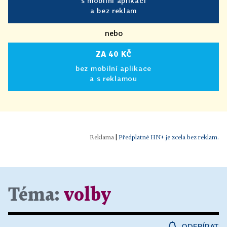
s mobilní aplikací
a bez reklam
nebo
ZA 40 KČ
bez mobilní aplikace
a s reklamou
|
Předplatné HN+ je zcela bez reklam.
Téma:
volby
ODEBÍRAT