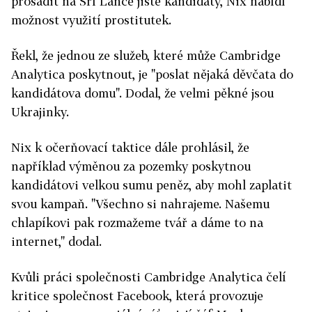
prosadit na Srí Lance jisté kandidáty, Nix nabídl
možnost využití prostitutek.
Řekl, že jednou ze služeb, které může Cambridge
Analytica poskytnout, je "poslat nějaká děvčata do
kandidátova domu". Dodal, že velmi pěkné jsou
Ukrajinky.
Nix k očerňovací taktice dále prohlásil, že
například výměnou za pozemky poskytnou
kandidátovi velkou sumu peněz, aby mohl zaplatit
svou kampaň. "Všechno si nahrajeme. Našemu
chlapíkovi pak rozmažeme tvář a dáme to na
internet," dodal.
Kvůli práci společnosti Cambridge Analytica čelí
kritice společnost Facebook, která provozuje