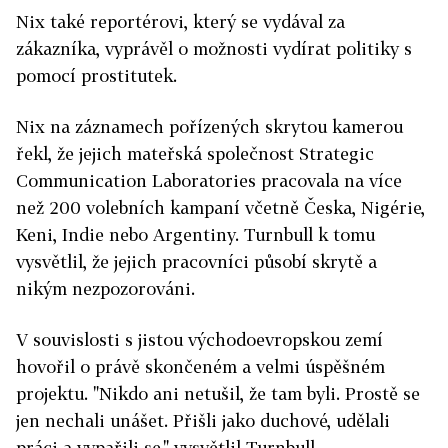
Nix také reportérovi, který se vydával za
zákazníka, vyprávěl o možnosti vydírat politiky s
pomocí prostitutek.
Nix na záznamech pořízených skrytou kamerou
řekl, že jejich mateřská společnost Strategic
Communication Laboratories pracovala na více
než 200 volebních kampaní včetně Česka, Nigérie,
Keni, Indie nebo Argentiny. Turnbull k tomu
vysvětlil, že jejich pracovníci působí skrytě a
nikým nezpozorováni.
V souvislosti s jistou východoevropskou zemí
hovořil o právě skončeném a velmi úspěšném
projektu. "Nikdo ani netušil, že tam byli. Prostě se
jen nechali unášet. Přišli jako duchové, udělali
práci a vypařili se," vysvětlil Turnbull.